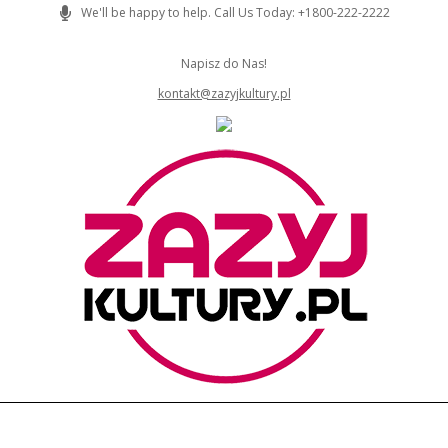
Skip
We'll be happy to help. Call Us Today: +1800-222-2222
to
content
Napisz do Nas!
kontakt@zazyjkultury.pl
ZAZYJKULTURY
Primary
Navigation