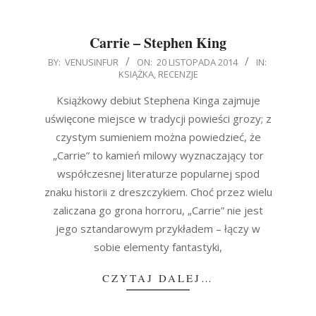
Carrie – Stephen King
2014-
BY:
VENUSINFUR
ON:
20 LISTOPADA 2014
IN:
KSIĄŻKA
,
RECENZJE
11-
20
Książkowy debiut Stephena Kinga zajmuje
uświęcone miejsce w tradycji powieści grozy; z
czystym sumieniem można powiedzieć, że
„Carrie” to kamień milowy wyznaczający tor
współczesnej literaturze popularnej spod
znaku historii z dreszczykiem. Choć przez wielu
zaliczana go grona horroru, „Carrie” nie jest
jego sztandarowym przykładem – łączy w
sobie elementy fantastyki,
CZYTAJ DALEJ…