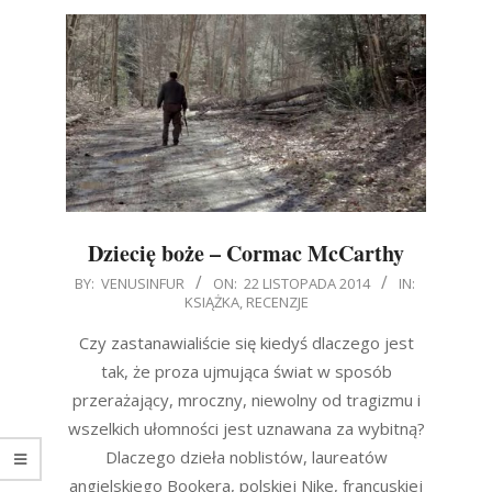
Dziecię boże – Cormac McCarthy
2014-
BY:
VENUSINFUR
ON:
22 LISTOPADA 2014
IN:
KSIĄŻKA
,
RECENZJE
11-
22
Czy zastanawialiście się kiedyś dlaczego jest
tak, że proza ujmująca świat w sposób
przerażający, mroczny, niewolny od tragizmu i
wszelkich ułomności jest uznawana za wybitną?
Dlaczego dzieła noblistów, laureatów
angielskiego Bookera, polskiej Nike, francuskiej