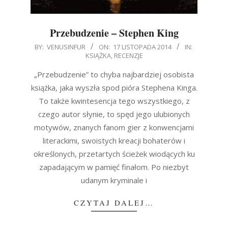
Przebudzenie – Stephen King
2014-
BY:
VENUSINFUR
ON:
17 LISTOPADA 2014
IN:
KSIĄŻKA
,
RECENZJE
11-
17
„Przebudzenie” to chyba najbardziej osobista
książka, jaka wyszła spod pióra Stephena Kinga.
To także kwintesencja tego wszystkiego, z
czego autor słynie, to spęd jego ulubionych
motywów, znanych fanom gier z konwencjami
literackimi, swoistych kreacji bohaterów i
określonych, przetartych ścieżek wiodących ku
zapadającym w pamięć finałom. Po niezbyt
udanym kryminale i
CZYTAJ DALEJ…