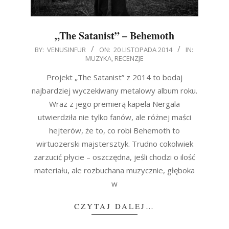
„The Satanist” – Behemoth
2014-
BY:
VENUSINFUR
ON:
20 LISTOPADA 2014
IN:
MUZYKA
,
RECENZJE
11-
20
Projekt „The Satanist” z 2014 to bodaj
najbardziej wyczekiwany metalowy album roku.
Wraz z jego premierą kapela Nergala
utwierdziła nie tylko fanów, ale różnej maści
hejterów, że to, co robi Behemoth to
wirtuozerski majstersztyk. Trudno cokolwiek
zarzucić płycie – oszczędna, jeśli chodzi o ilość
materiału, ale rozbuchana muzycznie, głęboka
w
CZYTAJ DALEJ…