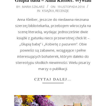
Głupia baba – Anna Kleiber. Wywiad
2014-
BY:
MARIA SZKLARZ
ON:
19 LISTOPADA 2014
IN:
KSIĄŻKA
,
RECENZJE
11-
19
Anna Kleiber, jeszcze do niedawna nieznana
szerzej bibliotekarka, przebojem wkroczyła na
scenę literacką, wydając jednocześnie dwie
książki z gatunku nieco przewrotnej chick lit –
„Głupią babę” i „Kobietę z pazurem”. Obie
powieści są zabawne, wciągające i pełne
interesujących bohaterek, którym daleko do
stereotypu słodkich niewinności. Wielu pisarzy
marzy o publikacji.
CZYTAJ DALEJ…