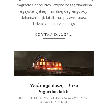
Nagrody Goncourtów często noszą znamiona
egzystencjalnej i moralnej degrengolady,
dehumanizacji, fatalizmu i przewrotności
ludzkiego losu rzuconego
CZYTAJ DALEJ…
Weź moją duszę – Yrsa
Sigurdardóttir
2014-
BY:
ELENKAA
ON:
21 LISTOPADA 2014
IN:
KSIĄŻKA
,
RECENZJE
11-