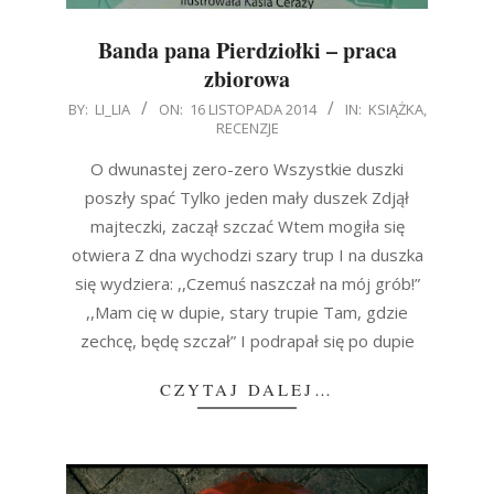
Banda pana Pierdziołki – praca
zbiorowa
2014-
BY:
LI_LIA
ON:
16 LISTOPADA 2014
IN:
KSIĄŻKA
,
RECENZJE
11-
16
O dwunastej zero-zero Wszystkie duszki
poszły spać Tylko jeden mały duszek Zdjął
majteczki, zaczął szczać Wtem mogiła się
otwiera Z dna wychodzi szary trup I na duszka
się wydziera: ,,Czemuś naszczał na mój grób!”
,,Mam cię w dupie, stary trupie Tam, gdzie
zechcę, będę szczał” I podrapał się po dupie
CZYTAJ DALEJ…