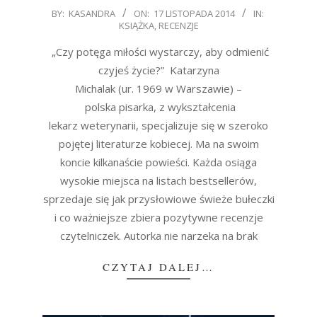
2014-
BY:
KASANDRA
ON:
17 LISTOPADA 2014
IN:
KSIĄŻKA
,
RECENZJE
11-
17
„Czy potęga miłości wystarczy, aby odmienić
czyjeś życie?” Katarzyna
Michalak (ur. 1969 w Warszawie) –
polska pisarka, z wykształcenia
lekarz weterynarii, specjalizuje się w szeroko
pojętej literaturze kobiecej. Ma na swoim
koncie kilkanaście powieści. Każda osiąga
wysokie miejsca na listach bestsellerów,
sprzedaje się jak przysłowiowe świeże bułeczki
i co ważniejsze zbiera pozytywne recenzje
czytelniczek. Autorka nie narzeka na brak
CZYTAJ DALEJ…