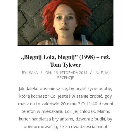
„Biegnij Lola, biegnij” (1998) – reż.
Tom Tykwer
2014-
BY:
WIŁA
ON:
16 LISTOPADA 2014
IN:
FILM
,
RECENZJE
11-
16
Jak daleko posuniesz się, by ocalić życie osoby,
którą kochasz? Co jesteś w stanie zrobić, gdy
masz na to zaledwie 20 minut? O 11:40 dzwoni
telefon w mieszkaniu Loli. Jej chłopak, Manni,
kurier handlarza brylantami, dzwoni z budki, by
poinformować ją, że za dwadzieścia minut