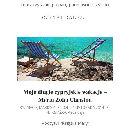
tomy czytałam po parę-parenaście razy i do
CZYTAJ DALEJ…
Moje długie cypryjskie wakacje –
Maria Zofia Christou
2014-
BY:
MACIEJ MARKISZ
ON:
21 LISTOPADA 2014
IN:
KSIĄŻKA
,
RECENZJE
11-
21
Podtytuł: ‘Książka Mary’