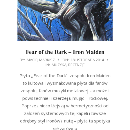
Fear of the Dark – Iron Maiden
2014-
BY:
MACIEJ MARKISZ
ON:
18 LISTOPADA 2014
IN:
MUZYKA
,
RECENZJE
11-
18
Płyta ,,Fear of the Dark” zespołu Iron Maiden
to kultowa i wysmakowana płyta dla fanów
zespołu, fanów muzyki metalowej – a może i
powszechniej i szerzej ujmując – rockowej.
Poprzez nieco lżejszą w hermetyczności od
założeń systemowych tej kapeli (zawsze
odrębny styl Ironów) nutę – płyta ta spotyka
się zarówno