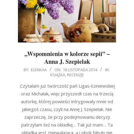
„Wspomnienia w kolorze sepii” –
Anna J. Szepielak
2014-
BY:
ELENKAA
ON:
18 LISTOPADA 2014
IN:
KSIĄŻKA
,
RECENZJE
11-
18
Czytałam już twórczość pań Ligas-Łoniewskiej
oraz Michalak, więc przyszedł czas na trzecią
autorkę, której powieści intrygowały mnie od
jakiegoś czasu, czyli na Annę J. Szepielak. Nie
zaprzeczę, że przy podejmowaniu decyzji
patrzyłam też na okładkę… Tak już mam… Ta
okładka jest zniewalająca, a i obok fabuły nie