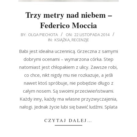
Trzy metry nad niebem –
Federico Moccia
2014-
BY:
OLGA PIECHOTA
ON:
22 LISTOPADA 2014
IN:
KSIĄŻKA
,
RECENZJE
11-
22
Babi jest idealna uczennicą. Grzeczna z samymi
dobrymi ocenami – wymarzona córka. Step
natomiast jest chłopakiem z ulicy. Zawsze robi,
co chce, nikt nigdy mu nie rozkazuje, a jeśli
nawet ktoś spróbuje, nie pobędzie długo z
całym nosem. Są swoimi przeciwieństwami.
Każdy inny, każdy ma własne przyzwyczajenia,
nałogi. Jednak życie lubi się bawić ludźmi. Splata
CZYTAJ DALEJ…