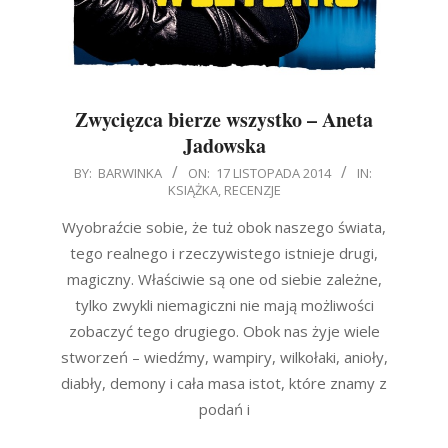
Zwycięzca bierze wszystko – Aneta
Jadowska
2014-
BY:
BARWINKA
ON:
17 LISTOPADA 2014
IN:
KSIĄŻKA
,
RECENZJE
11-
17
Wyobraźcie sobie, że tuż obok naszego świata,
tego realnego i rzeczywistego istnieje drugi,
magiczny. Właściwie są one od siebie zależne,
tylko zwykli niemagiczni nie mają możliwości
zobaczyć tego drugiego. Obok nas żyje wiele
stworzeń – wiedźmy, wampiry, wilkołaki, anioły,
diabły, demony i cała masa istot, które znamy z
podań i