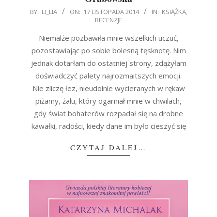
2014-
BY:
LI_LIA
ON:
17 LISTOPADA 2014
IN:
KSIĄŻKA
,
RECENZJE
11-
17
Niemalże pozbawiła mnie wszelkich uczuć,
pozostawiając po sobie bolesną tęsknotę. Nim
jednak dotarłam do ostatniej strony, zdążyłam
doświadczyć palety najrozmaitszych emocji.
Nie zliczę łez, nieudolnie wycieranych w rękaw
piżamy, żalu, który ogarniał mnie w chwilach,
gdy świat bohaterów rozpadał się na drobne
kawałki, radości, kiedy dane im było cieszyć się
CZYTAJ DALEJ…