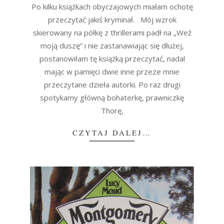
21
Po kilku książkach obyczajowych miałam ochotę
przeczytać jakiś kryminał. Mój wzrok
skierowany na półkę z thrillerami padł na „Weź
moją duszę” i nie zastanawiając się dłużej,
postanowiłam tę książką przeczytać, nadal
mając w pamięci dwie inne przeze mnie
przeczytane dzieła autorki. Po raz drugi
spotykamy główną bohaterkę, prawniczkę
Thorę,
CZYTAJ DALEJ…