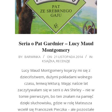
Seria o Pat Gardnier – Lucy Maud
Montgomery
2014-
BY:
BARWINKA
ON:
21 LISTOPADA 2014
IN:
KSIĄŻKA
,
RECENZJE
11-
21
Lucy Maud Montgomery kojarzy mi się z
dzieciństwem, dużymi pokładami wolnego
czasu, leniwą lekturą. Mając naście lat
zaczytywałam się w serii o Ani Shirley – nie w
tomie pierwszym, bo ten znałam na pamięć
dzięki słuchowisku, gdzie w rolę Mateusza
wcielił się Franciszek Pieczka – ale pozostałe