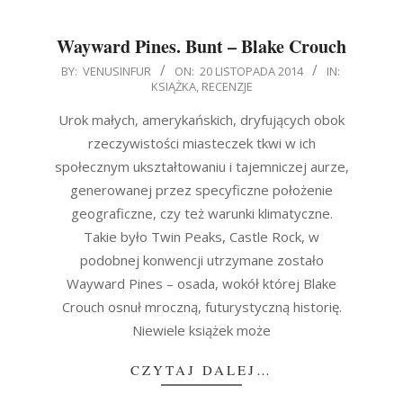
Wayward Pines. Bunt – Blake Crouch
2014-
BY:
VENUSINFUR
ON:
20 LISTOPADA 2014
IN:
KSIĄŻKA
,
RECENZJE
11-
20
Urok małych, amerykańskich, dryfujących obok
rzeczywistości miasteczek tkwi w ich
społecznym ukształtowaniu i tajemniczej aurze,
generowanej przez specyficzne położenie
geograficzne, czy też warunki klimatyczne.
Takie było Twin Peaks, Castle Rock, w
podobnej konwencji utrzymane zostało
Wayward Pines – osada, wokół której Blake
Crouch osnuł mroczną, futurystyczną historię.
Niewiele książek może
CZYTAJ DALEJ…