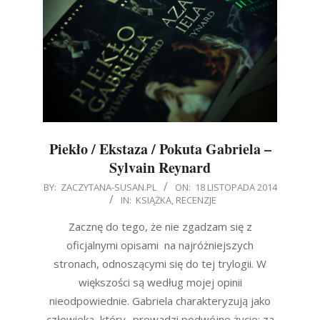
Piekło / Ekstaza / Pokuta Gabriela –
Sylvain Reynard
2014-
BY:
ZACZYTANA-SUSAN.PL
ON:
18 LISTOPADA 2014
IN:
KSIĄŻKA
,
RECENZJE
11-
18
Zacznę do tego, że nie zgadzam się z
oficjalnymi opisami na najróżniejszych
stronach, odnoszącymi się do tej trylogii. W
większości są według mojej opinii
nieodpowiednie. Gabriela charakteryzują jako
człowieka, który „prowadzi podwójne życie: za