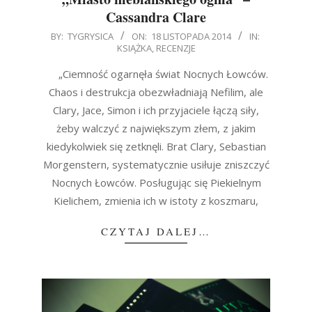
Cassandra Clare
2014-
BY:
TYGRYSICA
ON:
18 LISTOPADA 2014
IN:
KSIĄŻKA
,
RECENZJE
11-
18
„Ciemność ogarnęła świat Nocnych Łowców.
Chaos i destrukcja obezwładniają Nefilim, ale
Clary, Jace, Simon i ich przyjaciele łączą siły,
żeby walczyć z największym złem, z jakim
kiedykolwiek się zetknęli. Brat Clary, Sebastian
Morgenstern, systematycznie usiłuje zniszczyć
Nocnych Łowców. Posługując się Piekielnym
Kielichem, zmienia ich w istoty z koszmaru,
CZYTAJ DALEJ…