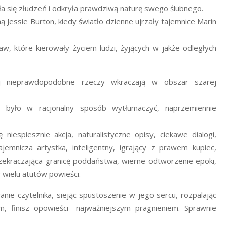
a się złudzeń i odkryła prawdziwą naturę swego ślubnego.
essie Burton, kiedy światło dzienne ujrzały tajemnice Marin
, które kierowały życiem ludzi, żyjących w jakże odległych
rej nieprawdopodobne rzeczy wkraczają w obszar szarej
na było w racjonalny sposób wytłumaczyć, naprzemiennie
 niespiesznie akcja, naturalistyczne opisy, ciekawe dialogi,
jemnicza artystka, inteligentny, igrający z prawem kupiec,
rzekraczająca granicę poddaństwa, wierne odtworzenie epoki,
y wielu atutów powieści.
nie czytelnika, siejąc spustoszenie w jego sercu, rozpalając
, finisz opowieści- najważniejszym pragnieniem. Sprawnie