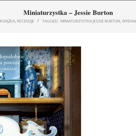
Navigation
Miniaturzystka – Jessie Burton
Menu
KSIĄŻKA
,
RECENZJE
TAGGED:
MINIATURZYSTKA JESSIE BURTON
,
WYDAWN