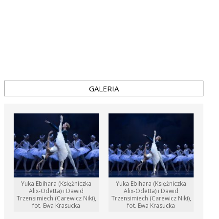
GALERIA
Yuka Ebihara (Księżniczka
Yuka Ebihara (Księżniczka
Alix-Odetta) i Dawid
Alix-Odetta) i Dawid
Trzensimiech (Carewicz Niki),
Trzensimiech (Carewicz Niki),
fot. Ewa Krasucka
fot. Ewa Krasucka