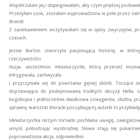
Współczułam jej i dopingowałam, aby czym prędzej pozbawił
Przeżyłam szok, zostałam wyprowadzona w pole przez samą J
Brandt.
Z zaciekawieniem wczytywałam się w opisy zwyczajów, praw
czasach.
Jessie Burton stworzyła pasjonującą historię, w któ
rzeczywistości.
Iluzja- wszechmoc miniaturzystki, którą przecież moż
intrygowała, zachwycała
i przyczyniała się do powstania gęsiej skórki. Tocząca się
dojrzewająca do podejmowania trudnych decyzji Nella, ta
bogobojna i jednocześnie dwulicowa szwagierka, służba, p
sprawny warsztat literacki początkującej autorki to przykład
Miniaturzystka niczym tornado pochłania uwagę, zaangażowa
umysł, pobudzając wyobraźnię. Słowa stają się pokarmem
poprowadzona akcja, odpowiednio