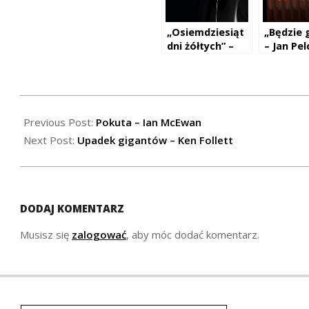
„Osiemdziesiąt
„Będzie 
dni żółtych” –
– Jan Pel
Vina Jackson
2014-
11-
Previous Post:
Pokuta – Ian McEwan
05
Next Post:
Upadek gigantów – Ken Follett
DODAJ KOMENTARZ
Musisz się
zalogować
, aby móc dodać komentarz.