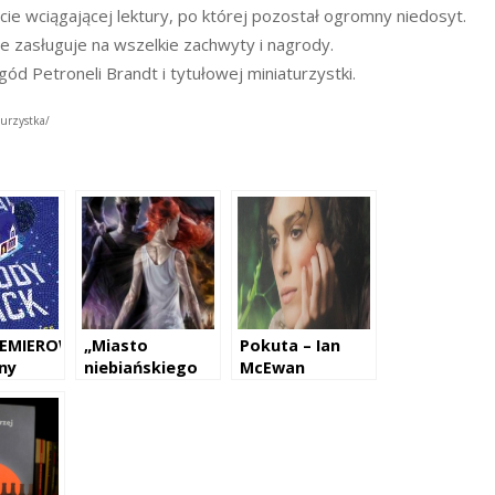
cie wciągającej lektury, po której pozostał ogromny niedosyt.
ie zasługuje na wszelkie zachwyty i nagrody.
ód Petroneli Brandt i tytułowej miniaturzystki.
turzystka/
REMIEROWO-
„Miasto
Pokuta – Ian
any
niebiańskiego
McEwan
lody
ognia” –
Gavin
Cassandra Clare