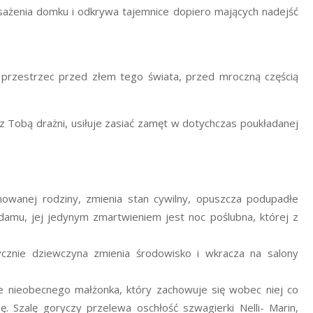
ażenia domku i odkrywa tajemnice dopiero mających nadejść
ę przestrzec przed złem tego świata, przed mroczną częścią
 Tobą drażni, usiłuje zasiać zamęt w dotychczas poukładanej
nowanej rodziny, zmienia stan cywilny, opuszcza podupadłe
damu, jej jedynym zmartwieniem jest noc poślubna, której z
zycznie dziewczyna zmienia środowisko i wkracza na salony
e nieobecnego małżonka, który zachowuje się wobec niej co
nę. Szalę goryczy przelewa oschłość szwagierki Nelli- Marin,