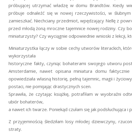
próbującej utrzymać władzę w domu Brandtów. Kiedy wi
próbuje odnaleźć się w nowej rzeczywistości, w ślubnym
zamieszkać. Niechciany przedmiot, wpędzający Nellę z pow
przed młodą żoną mroczne tajemnice nowej rodziny. Czy bo
miniaturzysty? Czy wyciągnie odpowiednie wnioski z lekcji, kt
Miniaturzystka łączy w sobie cechy utworów literackich, któ
wykorzystała
historyczne fakty, czyniąc bohaterami swojego utworu po
Amsterdamie, nawet opisana miniatura domu faktycznie 
opowiedziała własną historię, pełną tajemnic, magii i życiow
postaci, nie pomijając drastycznych scen.
Sprawiła, że czytając książkę, potrafiłam w wyobraźni od
ubiór bohaterów,
a nawet ich twarze. Poniekąd czułam się jak podsłuchująca i p
Z przyjemnością śledziłam losy młodej dziewczyny, rzuc
straty.