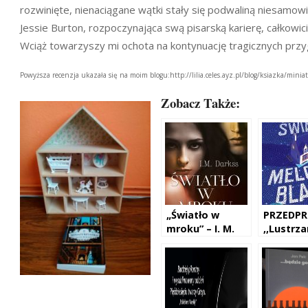
rozwinięte, nienaciągane wątki stały się podwaliną niesamowi
Jessie Burton, rozpoczynająca swą pisarską karierę, całkowic
Wciąż towarzyszy mi ochota na kontynuację tragicznych przyg
Powyższa recenzja ukazała się na moim blogu:http://lilia.celes.ayz.pl/blog/ksiazka/minia
Zobacz Także:
„Światło w
PRZEDP
mroku” – I. M.
,,Lustrz
Darkss
świat Me
Black” – 
Extence