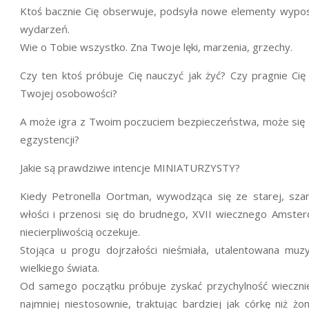
Ktoś bacznie Cię obserwuje, podsyła nowe elementy wypos
wydarzeń.
Wie o Tobie wszystko. Zna Twoje lęki, marzenia, grzechy.
Czy ten ktoś próbuje Cię nauczyć jak żyć? Czy pragnie Ci
Twojej osobowości?
A może igra z Twoim poczuciem bezpieczeństwa, może się z
egzystencji?
Jakie są prawdziwe intencje MINIATURZYSTY?
Kiedy Petronella Oortman, wywodząca się ze starej, sza
włości i przenosi się do brudnego, XVII wiecznego Amster
niecierpliwością oczekuje.
Stojąca u progu dojrzałości nieśmiała, utalentowana mu
wielkiego świata.
Od samego początku próbuje zyskać przychylność wieczni
najmniej niestosownie, traktując bardziej jak córkę niż żo