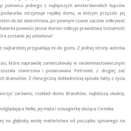
ęc połowica jednego z najlepszych amsterdamskich kupców
 podarunku otrzymuje replikę domu, w którym przyszło jej
rotem do lat dzieciństwa, po pewnym czasie zacznie odkrywać
haterka powieści Jessie Burton odkryje prawdziwą tożsamość
óra zostanie jej udzielona?
re najbardziej przypadają mi do gustu. Z jednej strony autorka
staci, które naprawdę zamieszkiwały w siedemnastowiecznym
została stworzona i podarowana Petroneli, z drugiej zaś
ych dramatów. Z chirurgiczną dokładnością opisała fakty z życia
tworzyć zarówno, rozkład domu Brandtów, najbliższą okolicę,
odglądająca Nellę, jej męża i szwagierkę służąca Cornelia.
onej na głęboką wodę małżeństwa od początku spisanego na