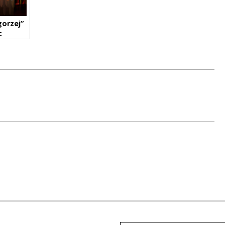
gorzej”
c