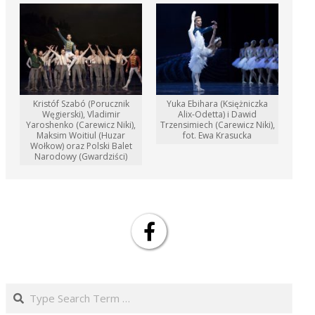
Kristóf Szabó (Porucznik
Yuka Ebihara (Księżniczka
Węgierski), Vladimir
Alix-Odetta) i Dawid
Yaroshenko (Carewicz Niki),
Trzensimiech (Carewicz Niki),
Maksim Woitiul (Huzar
fot. Ewa Krasucka
Wołkow) oraz Polski Balet
Narodowy (Gwardziści)
Search