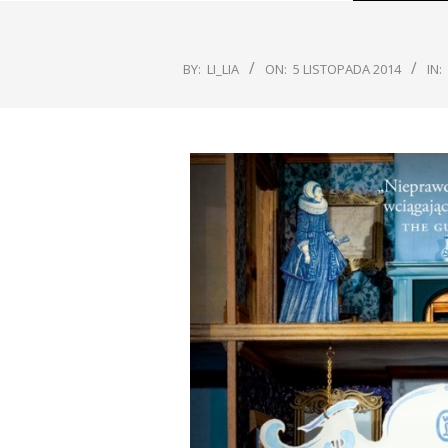
BY:
LI_LIA
ON:
5 LISTOPADA 2014
IN: