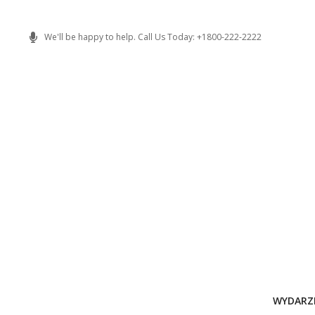
Skip
to
We'll be happy to help. Call Us Today: +1800-222-2222
content
WYDARZ