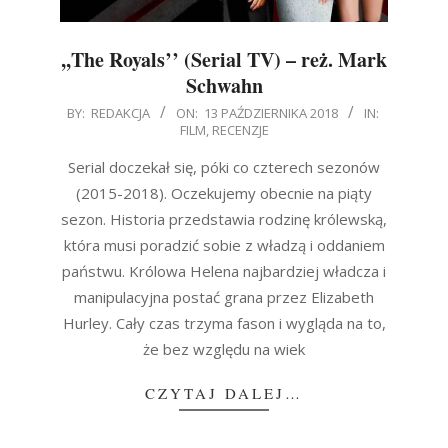
,,The Royals’’ (Serial TV) – reż. Mark
Schwahn
2018-
BY:
REDAKCJA
ON:
13 PAŹDZIERNIKA 2018
IN:
FILM
,
RECENZJE
10-
13
Serial doczekał się, póki co czterech sezonów
(2015-2018). Oczekujemy obecnie na piąty
sezon. Historia przedstawia rodzinę królewską,
która musi poradzić sobie z władzą i oddaniem
państwu. Królowa Helena najbardziej władcza i
manipulacyjna postać grana przez Elizabeth
Hurley. Cały czas trzyma fason i wygląda na to,
że bez względu na wiek
CZYTAJ DALEJ…