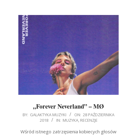
„Forever Neverland” – MØ
2018-
BY:
GALAKTYKA MUZYKI
ON:
28 PAŹDZIERNIKA
2018
IN:
MUZYKA
,
RECENZJE
10-
28
Wśród istnego zatrzęsienia kobiecych głosów