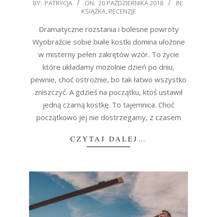
2018-
BY:
PATRYCJA
ON:
20 PAŹDZIERNIKA 2018
IN:
KSIĄŻKA
,
RECENZJE
10-
20
Dramatyczne rozstania i bolesne powroty
Wyobraźcie sobie białe kostki domina ułożone
w misterny pełen zakrętów wzór. To życie
które układamy mozolnie dzień po dniu,
pewnie, choć ostrożnie, bo tak łatwo wszystko
zniszczyć. A gdzieś na początku, ktoś ustawił
jedną czarną kostkę. To tajemnica. Choć
początkowo jej nie dostrzegamy, z czasem
CZYTAJ DALEJ…