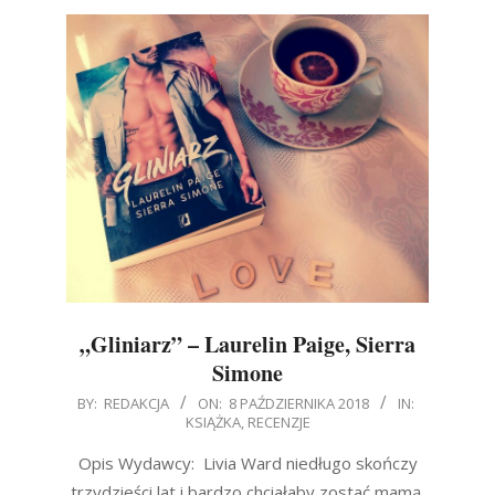
„Gliniarz” – Laurelin Paige, Sierra
Simone
2018-
BY:
REDAKCJA
ON:
8 PAŹDZIERNIKA 2018
IN:
KSIĄŻKA
,
RECENZJE
10-
08
Opis Wydawcy: Livia Ward niedługo skończy
trzydzieści lat i bardzo chciałaby zostać mamą.