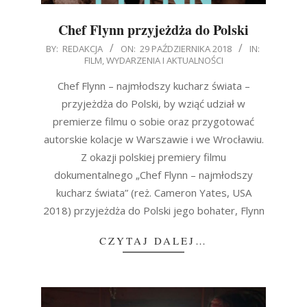
Chef Flynn przyjeżdża do Polski
2018-
BY:
REDAKCJA
ON:
29 PAŹDZIERNIKA 2018
IN:
FILM
,
WYDARZENIA I AKTUALNOŚCI
10-
29
Chef Flynn – najmłodszy kucharz świata –
przyjeżdża do Polski, by wziąć udział w
premierze filmu o sobie oraz przygotować
autorskie kolacje w Warszawie i we Wrocławiu.
Z okazji polskiej premiery filmu
dokumentalnego „Chef Flynn – najmłodszy
kucharz świata” (reż. Cameron Yates, USA
2018) przyjeżdża do Polski jego bohater, Flynn
CZYTAJ DALEJ…