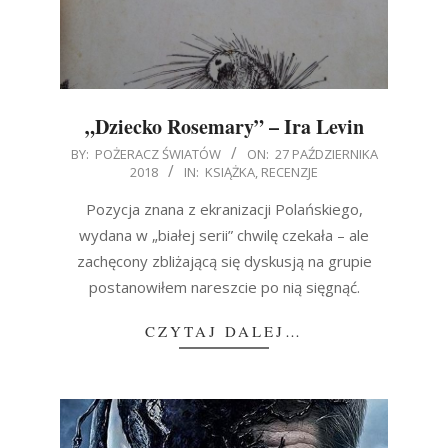
„Dziecko Rosemary” – Ira Levin
2018-
BY:
POŻERACZ ŚWIATÓW
ON:
27 PAŹDZIERNIKA
2018
IN:
KSIĄŻKA
,
RECENZJE
10-
27
Pozycja znana z ekranizacji Polańskiego,
wydana w „białej serii” chwilę czekała – ale
zachęcony zbliżającą się dyskusją na grupie
postanowiłem nareszcie po nią sięgnąć.
CZYTAJ DALEJ…