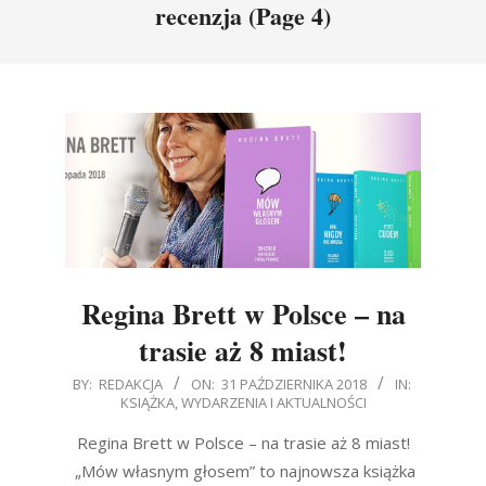
recenzja
(Page 4)
Regina Brett w Polsce – na
trasie aż 8 miast!
2018-
BY:
REDAKCJA
ON:
31 PAŹDZIERNIKA 2018
IN:
KSIĄŻKA
,
WYDARZENIA I AKTUALNOŚCI
10-
31
Regina Brett w Polsce – na trasie aż 8 miast!
„Mów własnym głosem” to najnowsza książka