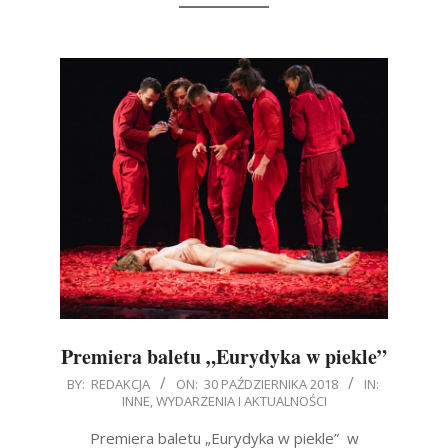
Premiera baletu „Eurydyka w piekle”
2018-
BY:
REDAKCJA
ON:
30 PAŹDZIERNIKA 2018
IN:
INNE
,
WYDARZENIA I AKTUALNOŚCI
10-
30
Premiera baletu „Eurydyka w piekle” w