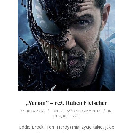
„Venom” – reż. Ruben Fleischer
2018-
BY:
REDAKCJA
ON:
27 PAŹDZIERNIKA 2018
IN:
FILM
,
RECENZJE
10-
27
Eddie Brock (Tom Hardy) miał życie takie, jakie