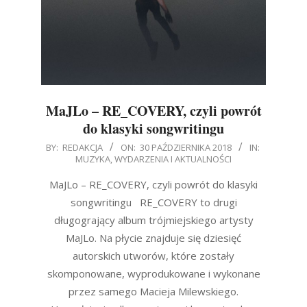
MaJLo – RE_COVERY, czyli powrót
do klasyki songwritingu
2018-
BY:
REDAKCJA
ON:
30 PAŹDZIERNIKA 2018
IN:
MUZYKA
,
WYDARZENIA I AKTUALNOŚCI
10-
30
MaJLo – RE_COVERY, czyli powrót do klasyki
songwritingu RE_COVERY to drugi
długogrający album trójmiejskiego artysty
MaJLo. Na płycie znajduje się dziesięć
autorskich utworów, które zostały
skomponowane, wyprodukowane i wykonane
przez samego Macieja Milewskiego.