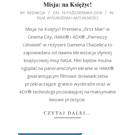
Misja: na Księżyc!
2018-
BY:
REDAKCJA
ON:
16 PAŹDZIERNIKA 2018
IN:
FILM
,
WYDARZENIA I AKTUALNOŚCI
10-
16
Misja: na Księżyc! Premiera „First Man” w
Cinema City, IMAX® i 4DX® „Pierwszy
człowiek” w reżyserii Damiena Chazelle’a to
zapowiadana od dawna ekranizacja słynnej
księżycowej misji NASA. Film będzie można
oglądać na panoramicznym ekranie w IMAX®
gwarantującym filmowe doświadczenia
przekraczające granice wyobraźni oraz w
4DX® technologii pozwalającej na maksymalne
kinowe przeżycie.
CZYTAJ DALEJ…