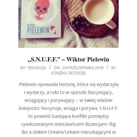
„S.N.U.F.F.” – Wiktor Pielewin
2018-
BY:
REDAKCJA
ON:
20 PAŹDZIERNIKA 2018
IN:
KSIĄŻKA
,
RECENZJE
10-
20
Pielewin opowiada historię, która się wydarzyła
i wydarzy, a robi to w sposób fascynujący,
wciągający i porywający – w takiej właśnie
kolejności: fascynuje, wciąga i porywa. S.N.U.F.F.
to powieść badająca konflikt pomiędzy
cywilizowanymi mieszkańcami Bizancjum/ Big
Biz a dzikimi Orkami/Urkami mieszkającymi w