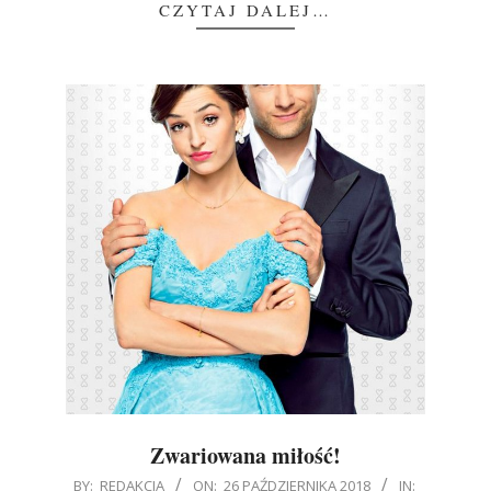
CZYTAJ DALEJ…
Zwariowana miłość!
2018-
BY:
REDAKCJA
ON:
26 PAŹDZIERNIKA 2018
IN: