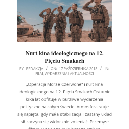
Nurt kina ideologicznego na 12.
Pięciu Smakach
2018-
BY:
REDAKCJA
ON:
17 PAŹDZIERNIKA 2018
IN:
FILM
,
WYDARZENIA I AKTUALNOŚCI
10-
17
„Operacja Morze Czerwone” i nurt kina
ideologicznego na 12. Pięciu Smakach Ostatnie
kilka lat obfituje w burzliwe wydarzenia
polityczne na całym świecie. Atmosfera staje
się napięta, gdy mała stabilizacja i zastany układ
sił zaczyna się widocznie zmieniać. Przemysł
filmowy zawsze było bardzo czułym