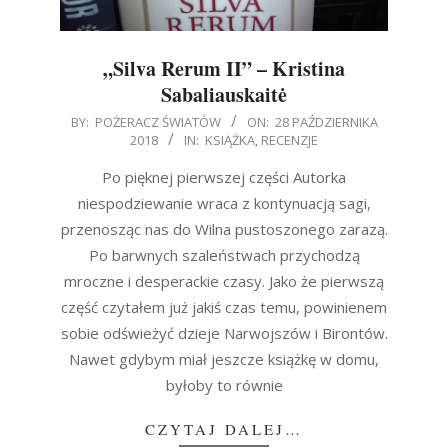
„Silva Rerum II” – Kristina
Sabaliauskaitė
2018-
BY:
POŻERACZ ŚWIATÓW
ON:
28 PAŹDZIERNIKA
2018
IN:
KSIĄŻKA
,
RECENZJE
10-
28
Po pięknej pierwszej części Autorka
niespodziewanie wraca z kontynuacją sagi,
przenosząc nas do Wilna pustoszonego zarazą.
Po barwnych szaleństwach przychodzą
mroczne i desperackie czasy. Jako że pierwszą
część czytałem już jakiś czas temu, powinienem
sobie odświeżyć dzieje Narwojszów i Birontów.
Nawet gdybym miał jeszcze książkę w domu,
byłoby to równie
CZYTAJ DALEJ…