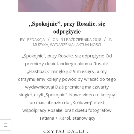
„Spokojnie”, przy Rosalie. się
odprężycie
2018-
BY:
REDAKCJA
ON:
31 PAŹDZIERNIKA 2018
IN:
MUZYKA
,
WYDARZENIA I AKTUALNOŚCI
10-
31
„Spokojnie”, przy Rosalie. się odprężycie Od
premiery debiutanckiego albumu Rosalie.
„Flashback” minęło już 9 miesięcy, a my
otrzymujemy kolejny powód by wracać do tego
wydawnictwa! Dziś premierę ma czwarty
singiel, czyli „Spokojnie”. Nowe video to kolejny
po m.in. obrazku do „Królowej” efekt
współpracy Rosalie. oraz duetu fotografów
Tatiana + Karol, stanowiący
CZYTAJ DALEJ…