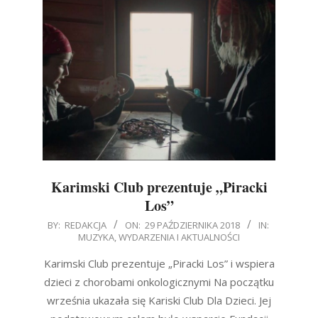
Karimski Club prezentuje „Piracki
Los”
2018-
BY:
REDAKCJA
ON:
29 PAŹDZIERNIKA 2018
IN:
MUZYKA
,
WYDARZENIA I AKTUALNOŚCI
10-
29
Karimski Club prezentuje „Piracki Los” i wspiera
dzieci z chorobami onkologicznymi Na początku
września ukazała się Kariski Club Dla Dzieci. Jej