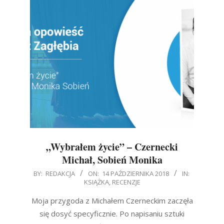
„Wybrałem życie” – Czernecki
Michał, Sobień Monika
2018-
BY:
REDAKCJA
ON:
14 PAŹDZIERNIKA 2018
IN:
KSIĄŻKA
,
RECENZJE
10-
14
Moja przygoda z Michałem Czerneckim zaczęła
się dosyć specyficznie. Po napisaniu sztuki