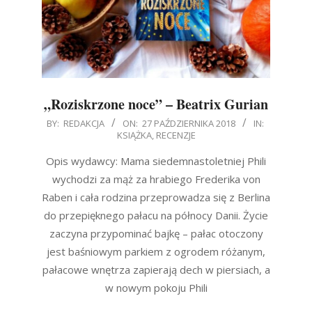
„Roziskrzone noce” – Beatrix Gurian
2018-
BY:
REDAKCJA
ON:
27 PAŹDZIERNIKA 2018
IN:
KSIĄŻKA
,
RECENZJE
10-
27
Opis wydawcy: Mama siedemnastoletniej Phili
wychodzi za mąż za hrabiego Frederika von
Raben i cała rodzina przeprowadza się z Berlina
do przepięknego pałacu na północy Danii. Życie
zaczyna przypominać bajkę – pałac otoczony
jest baśniowym parkiem z ogrodem różanym,
pałacowe wnętrza zapierają dech w piersiach, a
w nowym pokoju Phili