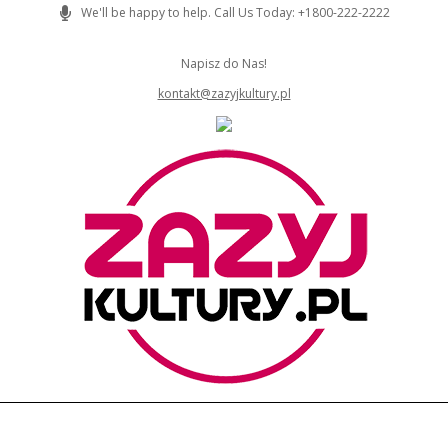
Skip
We'll be happy to help. Call Us Today: +1800-222-2222
to
content
Napisz do Nas!
kontakt@zazyjkultury.pl
ZAZYJKULTURY
Primary
Navigation