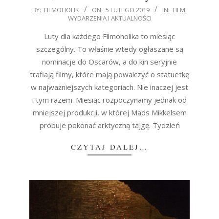
2019-
BY:
FILMOHOLIK
ON:
5 LUTEGO 2019
IN:
FILM
,
WYDARZENIA I AKTUALNOŚCI
02-
05
Luty dla każdego Filmoholika to miesiąc
szczególny. To właśnie wtedy ogłaszane są
nominacje do Oscarów, a do kin seryjnie
trafiają filmy, które mają powalczyć o statuetkę
w najważniejszych kategoriach. Nie inaczej jest
i tym razem. Miesiąc rozpoczynamy jednak od
mniejszej produkcji, w której Mads Mikkelsem
próbuje pokonać arktyczną tajgę. Tydzień
CZYTAJ DALEJ…