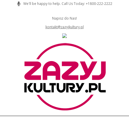
Skip
We'll be happy to help. Call Us Today: +1800-222-2222
to
content
Napisz do Nas!
kontakt@zazyjkultury.pl
ZAZYJKULTURY
Primary
Navigation