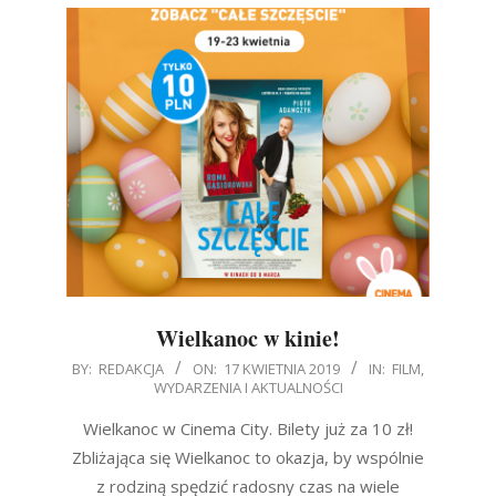
Wielkanoc w kinie!
2019-
BY:
REDAKCJA
ON:
17 KWIETNIA 2019
IN:
FILM
,
WYDARZENIA I AKTUALNOŚCI
04-
17
Wielkanoc w Cinema City. Bilety już za 10 zł!
Zbliżająca się Wielkanoc to okazja, by wspólnie
z rodziną spędzić radosny czas na wiele