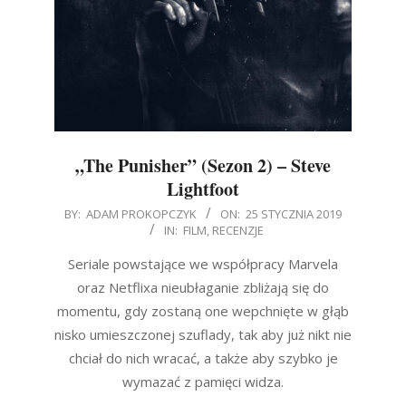
„The Punisher” (Sezon 2) – Steve
Lightfoot
2019-
BY:
ADAM PROKOPCZYK
ON:
25 STYCZNIA 2019
IN:
FILM
,
RECENZJE
01-
25
Seriale powstające we współpracy Marvela
oraz Netflixa nieubłaganie zbliżają się do
momentu, gdy zostaną one wepchnięte w głąb
nisko umieszczonej szuflady, tak aby już nikt nie
chciał do nich wracać, a także aby szybko je
wymazać z pamięci widza.