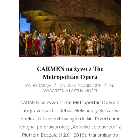
CARMEN na żywo z The
Metropolitan Opera
2019-
BY:
REDAKCJA
ON:
29 STYCZNIA 2019
IN:
WYDARZENIA I AKTUALNOŚCI
01-
29
CARMEN na żywo z The Metropolitan Opera 2
lutego w kinach – debiut Aleksandry Kurzak w
spektaklu transmitowanym do kin. Przed nami
kolejna, po brawurowej „Adrianie Lecouvreur” z
Piotrem Beczałą (12.01.2019), transmisja do