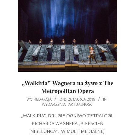
„Walkiria” Wagnera na żywo z The
Metropolitan Opera
2019-
BY:
REDAKCJA
ON:
26 MARCA 2019
IN:
WYDARZENIA I AKTUALNOŚCI
03-
26
„WALKIRIA”, DRUGIE OGNIWO TETRALOGII
RICHARDA WAGNERA „PIERŚCIEŃ
NIBELUNGA”, W MULTIMEDIALNEJ