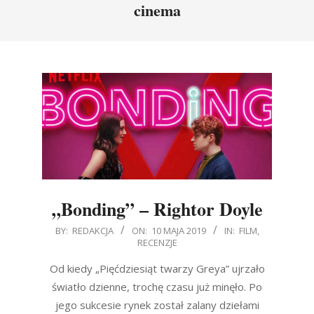
cinema
„Bonding” – Rightor Doyle
2019-
BY:
REDAKCJA
ON:
10 MAJA 2019
IN:
FILM
,
RECENZJE
05-
10
Od kiedy „Pięćdziesiąt twarzy Greya” ujrzało
światło dzienne, trochę czasu już minęło. Po
jego sukcesie rynek został zalany dziełami