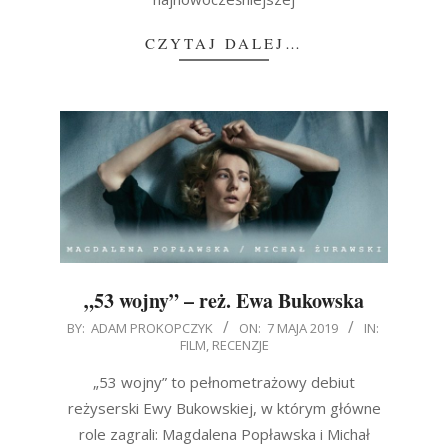
CZYTAJ DALEJ…
„53 wojny” – reż. Ewa Bukowska
2019-
BY:
ADAM PROKOPCZYK
ON:
7 MAJA 2019
IN:
FILM
,
RECENZJE
05-
07
„53 wojny” to pełnometrażowy debiut
reżyserski Ewy Bukowskiej, w którym główne
role zagrali: Magdalena Popławska i Michał