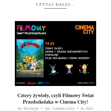
CZYTAJ DALEJ…
Cztery żywioły, czyli Filmowy Świat
Przedszkolaka w Cinema City!
2019-
BY:
REDAKCJA
ON:
14 MARCA 2019
IN:
FILM
,