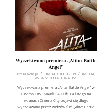
Wyczekiwana premiera „Alita: Battle
Angel”
2019-
BY:
REDAKCJA
ON:
14 LUTEGO 2019
IN:
FILM
,
WYDARZENIA I AKTUALNOŚCI
02-
14
Wyczekiwana premiera „Alita: Battle Angel” w
Cinema City IMAX® i 4DX®! 14 lutego na
ekranach Cinema City pojawi się długo
wyczekiwany przez widzów film „Alita: Battle