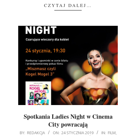
CZYTAJ DALEJ…
Spotkania Ladies Night w Cinema
City powracają
2019-
BY:
REDAKCJA
ON:
24 STYCZNIA 2019
IN:
FILM
,