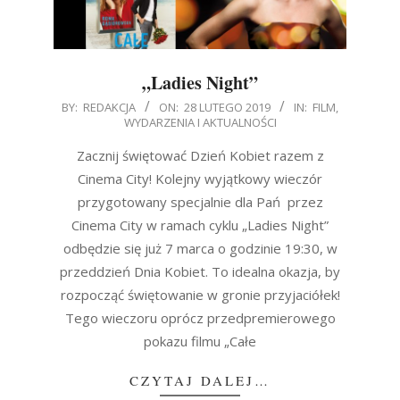
„Ladies Night”
2019-
BY:
REDAKCJA
ON:
28 LUTEGO 2019
IN:
FILM
,
WYDARZENIA I AKTUALNOŚCI
02-
28
Zacznij świętować Dzień Kobiet razem z
Cinema City! Kolejny wyjątkowy wieczór
przygotowany specjalnie dla Pań przez
Cinema City w ramach cyklu „Ladies Night”
odbędzie się już 7 marca o godzinie 19:30, w
przeddzień Dnia Kobiet. To idealna okazja, by
rozpocząć świętowanie w gronie przyjaciółek!
Tego wieczoru oprócz przedpremierowego
pokazu filmu „Całe
CZYTAJ DALEJ…