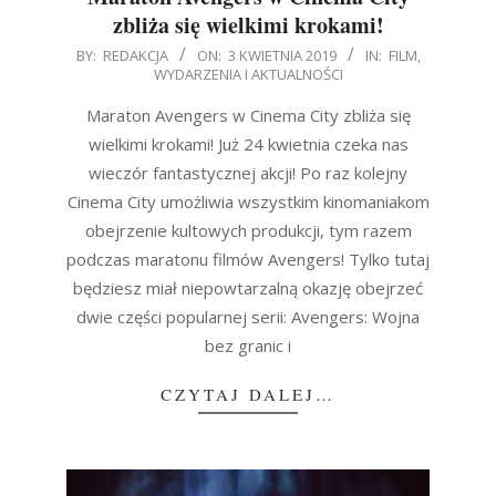
zbliża się wielkimi krokami!
2019-
BY:
REDAKCJA
ON:
3 KWIETNIA 2019
IN:
FILM
,
WYDARZENIA I AKTUALNOŚCI
04-
03
Maraton Avengers w Cinema City zbliża się
wielkimi krokami! Już 24 kwietnia czeka nas
wieczór fantastycznej akcji! Po raz kolejny
Cinema City umożliwia wszystkim kinomaniakom
obejrzenie kultowych produkcji, tym razem
podczas maratonu filmów Avengers! Tylko tutaj
będziesz miał niepowtarzalną okazję obejrzeć
dwie części popularnej serii: Avengers: Wojna
bez granic i
CZYTAJ DALEJ…