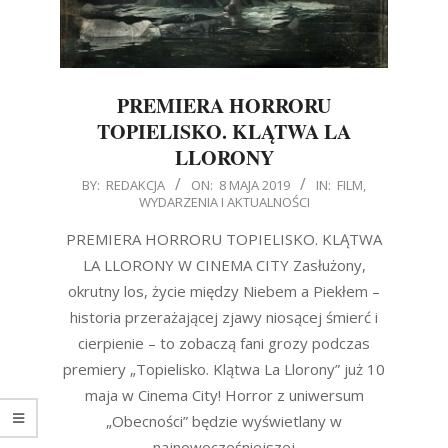
PREMIERA HORRORU
TOPIELISKO. KLĄTWA LA
LLORONY
2019-
BY:
REDAKCJA
ON:
8 MAJA 2019
IN:
FILM
,
WYDARZENIA I AKTUALNOŚCI
05-
08
PREMIERA HORRORU TOPIELISKO. KLĄTWA
LA LLORONY W CINEMA CITY Zasłużony,
okrutny los, życie między Niebem a Piekłem –
historia przerażającej zjawy niosącej śmierć i
cierpienie – to zobaczą fani grozy podczas
premiery „Topielisko. Klątwa La Llorony” już 10
maja w Cinema City! Horror z uniwersum
„Obecności” będzie wyświetlany w
najnowocześniejszej