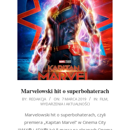
Marvelowski hit o superbohaterach
2019-
BY:
REDAKCJA
ON:
7 MARCA 2019
IN:
FILM
,
WYDARZENIA I AKTUALNOŚCI
03-
07
Marvelowski hit o superbohaterach, czyli
premiera „Kapitan Marvel” w Cinema City
IMAX® i 4DX®! Już 8 marca na ekranach Cinema