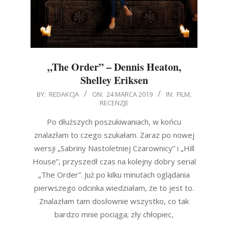
„The Order” – Dennis Heaton,
Shelley Eriksen
2019-
BY:
REDAKCJA
ON:
24 MARCA 2019
IN:
FILM
,
RECENZJE
03-
24
Po dłuższych poszukiwaniach, w końcu
znalazłam to czego szukałam. Zaraz po nowej
wersji „Sabriny Nastoletniej Czarownicy” i „Hill
House”, przyszedł czas na kolejny dobry serial
„The Order”. Już po kilku minutach oglądania
pierwszego odcinka wiedziałam, że to jest to.
Znalazłam tam dosłownie wszystko, co tak
bardzo mnie pociąga; zły chłopiec,