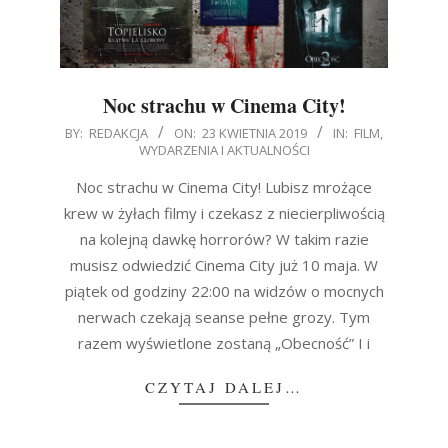
Noc strachu w Cinema City!
2019-
BY:
REDAKCJA
ON:
23 KWIETNIA 2019
IN:
FILM
,
WYDARZENIA I AKTUALNOŚCI
04-
23
Noc strachu w Cinema City! Lubisz mrożące
krew w żyłach filmy i czekasz z niecierpliwością
na kolejną dawkę horrorów? W takim razie
musisz odwiedzić Cinema City już 10 maja. W
piątek od godziny 22:00 na widzów o mocnych
nerwach czekają seanse pełne grozy. Tym
razem wyświetlone zostaną „Obecność” I i
CZYTAJ DALEJ…