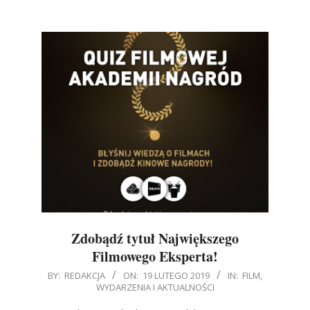
Zdobądź tytuł Największego
Filmowego Eksperta!
2019-
BY:
REDAKCJA
ON:
19 LUTEGO 2019
IN:
FILM
,
WYDARZENIA I AKTUALNOŚCI
02-