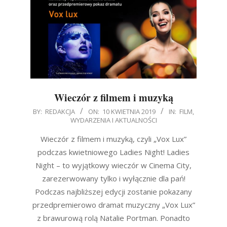
Wieczór z filmem i muzyką
2019-
BY:
REDAKCJA
ON:
10 KWIETNIA 2019
IN:
FILM
,
WYDARZENIA I AKTUALNOŚCI
04-
10
Wieczór z filmem i muzyką, czyli „Vox Lux”
podczas kwietniowego Ladies Night! Ladies
Night – to wyjątkowy wieczór w Cinema City,
zarezerwowany tylko i wyłącznie dla pań!
Podczas najbliższej edycji zostanie pokazany
przedpremierowo dramat muzyczny „Vox Lux”
z brawurową rolą Natalie Portman. Ponadto