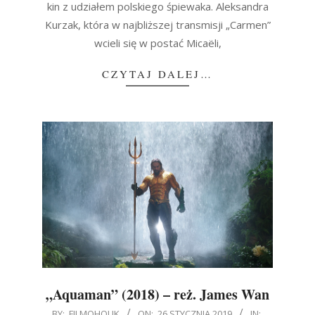
kin z udziałem polskiego śpiewaka. Aleksandra
Kurzak, która w najbliższej transmisji „Carmen”
wcieli się w postać Micaëli,
CZYTAJ DALEJ…
„Aquaman” (2018) – reż. James Wan
2019-
BY:
FILMOHOLIK
ON:
26 STYCZNIA 2019
IN: