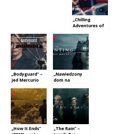
„Chilling
Adventures of
Sabrina” –
Roberto
Aguirre-Sacasa
„Bodyguard” –
„Nawiedzony
Jed Mercurio
dom na
wzgórzu” – Mike
Flanagan
„How It Ends”
„The Rain” –