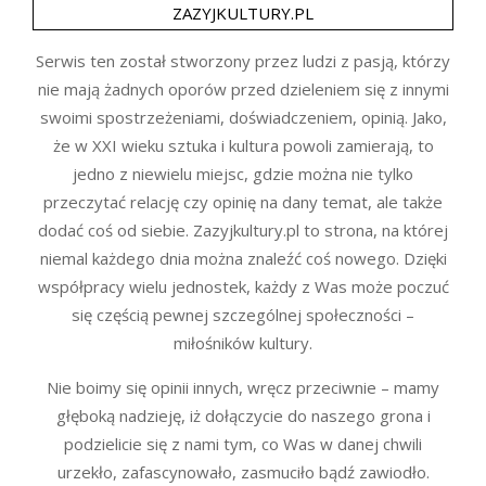
ZAZYJKULTURY.PL
Serwis ten został stworzony przez ludzi z pasją, którzy
nie mają żadnych oporów przed dzieleniem się z innymi
swoimi spostrzeżeniami, doświadczeniem, opinią. Jako,
że w XXI wieku sztuka i kultura powoli zamierają, to
jedno z niewielu miejsc, gdzie można nie tylko
przeczytać relację czy opinię na dany temat, ale także
dodać coś od siebie. Zazyjkultury.pl to strona, na której
niemal każdego dnia można znaleźć coś nowego. Dzięki
współpracy wielu jednostek, każdy z Was może poczuć
się częścią pewnej szczególnej społeczności –
miłośników kultury.
Nie boimy się opinii innych, wręcz przeciwnie – mamy
głęboką nadzieję, iż dołączycie do naszego grona i
podzielicie się z nami tym, co Was w danej chwili
urzekło, zafascynowało, zasmuciło bądź zawiodło.