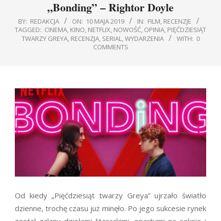
„Bonding” – Rightor Doyle
BY:
REDAKCJA
ON:
10 MAJA 2019
IN:
FILM
,
RECENZJE
TAGGED:
CINEMA
,
KINO
,
NETFLIX
,
NOWOŚĆ
,
OPINIA
,
PIĘĆDZIESIĄT
TWARZY GREYA
,
RECENZJA
,
SERIAL
,
WYDARZENIA
WITH:
0
COMMENTS
Od kiedy „Pięćdziesiąt twarzy Greya” ujrzało światło
dzienne, trochę czasu już minęło. Po jego sukcesie rynek