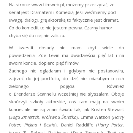
Na stronie www.filmweb.pl, możemy przeczytać, że
serial jest Dramatem i Komedią. Jeśli weźmiemy pod
uwagę, dialogi, grę aktorską to faktycznie jest dramat.
Co do komedii, to nie jestem pewna. Czarny humor
chyba się do niej nie zalicza.
W kwestii obsady nie mam zbyt wiele do
powiedzenia. Zoe Levin ma dwadzieścia pięć lat i na
swoim koncie, dopiero pięć filmów.
Żadnego nie oglądałam i gdybym nie postanowiła,
zajrzeć do jej portfolio, do dziś nie miałabym o nich
zielonego pojęcia. Również
o Brendarze Scannellu wcześniej nie słyszałam. Oboje
skończyli szkoły aktorskie, coś tam mają na swoim
koncie, ale nie są znani światu tak, jak Kristen Stewart
(
Saga Zmierzch, Królewna Śnieżka
), Emma Watson (
Harry
Potter, Piękna i Bestia
), Daniel Radcliffe (
Harry Potter,
Iluzja 2
), Robert Pattinson (
Saga Zmierzch, Twój na