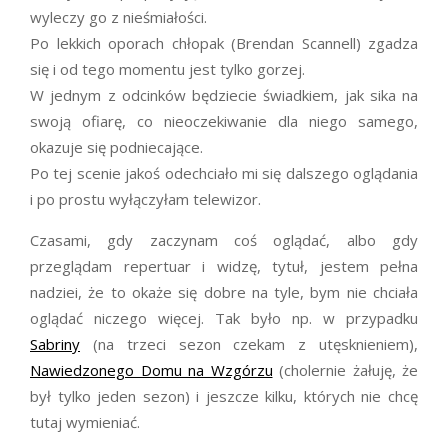
wyleczy go z nieśmiałości.
Po lekkich oporach chłopak (Brendan Scannell) zgadza
się i od tego momentu jest tylko gorzej.
W jednym z odcinków będziecie świadkiem, jak sika na
swoją ofiarę, co nieoczekiwanie dla niego samego,
okazuje się podniecające.
Po tej scenie jakoś odechciało mi się dalszego oglądania
i po prostu wyłączyłam telewizor.
Czasami, gdy zaczynam coś oglądać, albo gdy
przeglądam repertuar i widzę, tytuł, jestem pełna
nadziei, że to okaże się dobre na tyle, bym nie chciała
oglądać niczego więcej. Tak było np. w przypadku
Sabriny
(na trzeci sezon czekam z utęsknieniem),
Nawiedzonego Domu na Wzgórzu
(cholernie żałuję, że
był tylko jeden sezon) i jeszcze kilku, których nie chcę
tutaj wymieniać.