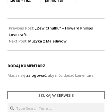
(2018) – reż.
Jannik Tai
David M.
Mosholt,
Rosenthal
Christian
Potalivo i Esben
Toft Jacobsen
2019-
05-
Previous Post:
„Zew Cthulhu” – Howard Phillips
10
Lovecraft
Next Post:
Muzyka z Malediwów
DODAJ KOMENTARZ
Musisz się
zalogować
, aby móc dodać komentarz.
SZUKAJ W SERWISIE
Search