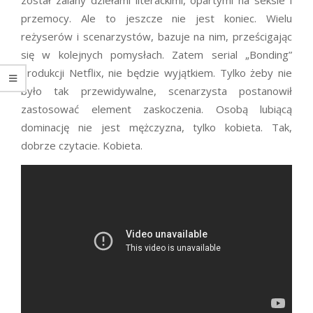
został zalany dziełami literackimi, opartymi na seksie i
przemocy. Ale to jeszcze nie jest koniec. Wielu
reżyserów i scenarzystów, bazuje na nim, prześcigając
się w kolejnych pomysłach. Zatem serial „Bonding”
produkcji Netflix, nie będzie wyjątkiem. Tylko żeby nie
było tak przewidywalne, scenarzysta postanowił
zastosować element zaskoczenia. Osobą lubiącą
dominację nie jest mężczyzna, tylko kobieta. Tak,
dobrze czytacie. Kobieta.