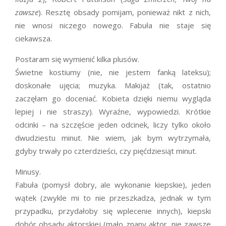
zawsze
). Resztę obsady pomijam, ponieważ nikt z nich,
nie wnosi niczego nowego. Fabuła nie staje się
ciekawsza.
Postaram się wymienić kilka plusów.
Świetne kostiumy (nie, nie jestem fanką lateksu);
doskonałe ujęcia; muzyka. Makijaż (tak, ostatnio
zaczęłam go doceniać. Kobieta dzięki niemu wygląda
lepiej i nie straszy). Wyraźne, wypowiedzi. Krótkie
odcinki – na szczęście jeden odcinek, liczy tylko około
dwudziestu minut. Nie wiem, jak bym wytrzymała,
gdyby trwały po czterdzieści, czy pięćdziesiąt minut.
Minusy.
Fabuła (pomysł dobry, ale wykonanie kiepskie), jeden
wątek (zwykle mi to nie przeszkadza, jednak w tym
przypadku, przydałoby się wplecenie innych), kiepski
dobór obsady aktorskiej (mało znany aktor, nie zawsze