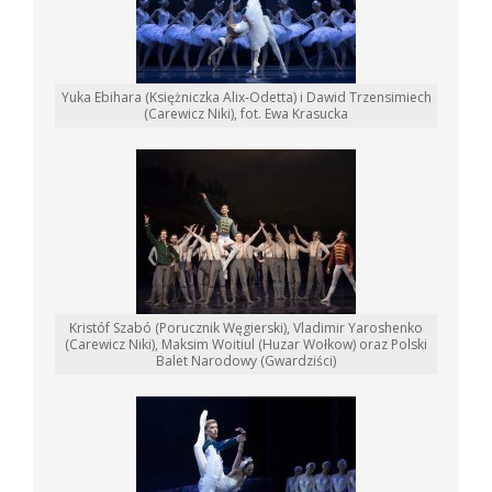
Yuka Ebihara (Księżniczka Alix-Odetta) i Dawid Trzensimiech
(Carewicz Niki), fot. Ewa Krasucka
Kristóf Szabó (Porucznik Węgierski), Vladimir Yaroshenko
(Carewicz Niki), Maksim Woitiul (Huzar Wołkow) oraz Polski
Balet Narodowy (Gwardziści)