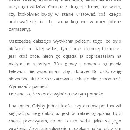
przyciąga widzów. Chociaż z drugiej strony, nie wiem,
czy ktokolwiek byłby w stanie uratować, coś, czego
uratować się nie da) sceny kręcone w nocy (obraz
zamazany).
Oszczędzę dalszego wytykania palcem, tego, co było
niefajne. Im dalej w las, tym coraz ciemniej i trudniej.
Jeśli ktoś chce, niech go ogląda. Ja poprzestałam na
piątym lub szóstym. Bólu głowy z powodu oglądania
telewizji, nie wspominam zbyt dobrze. Do dziś, czuję
nieznośne ukłucie rozczarowania i chcę o nim zapomnieć.
Wymazać z pamięci.
Liczę na to, że szeroki wybór mi w tym pomoże.
I na koniec. Gdyby jednak ktoś z czytelników postanowił
sięgnąć po niego albo już jest w trakcie oglądania, to z
chęcią przeczytam, co on o nim sądzi. Jakie są jego
wrażenia. Ze zniecierpliwieniem, czekam na kogoś, z kim