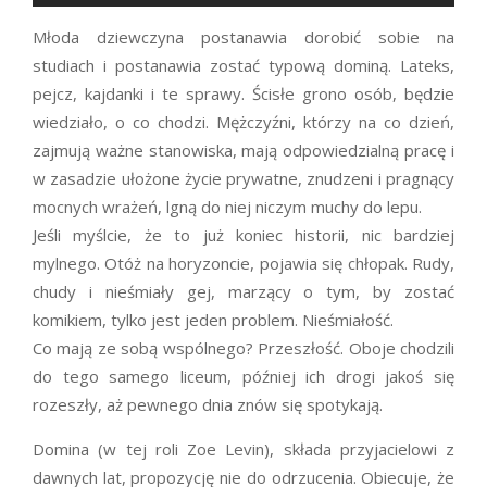
Młoda dziewczyna postanawia dorobić sobie na
studiach i postanawia zostać typową dominą. Lateks,
pejcz, kajdanki i te sprawy. Ścisłe grono osób, będzie
wiedziało, o co chodzi. Mężczyźni, którzy na co dzień,
zajmują ważne stanowiska, mają odpowiedzialną pracę i
w zasadzie ułożone życie prywatne, znudzeni i pragnący
mocnych wrażeń, lgną do niej niczym muchy do lepu.
Jeśli myślcie, że to już koniec historii, nic bardziej
mylnego. Otóż na horyzoncie, pojawia się chłopak. Rudy,
chudy i nieśmiały gej, marzący o tym, by zostać
komikiem, tylko jest jeden problem. Nieśmiałość.
Co mają ze sobą wspólnego? Przeszłość. Oboje chodzili
do tego samego liceum, później ich drogi jakoś się
rozeszły, aż pewnego dnia znów się spotykają.
Domina (w tej roli Zoe Levin), składa przyjacielowi z
dawnych lat, propozycję nie do odrzucenia. Obiecuje, że