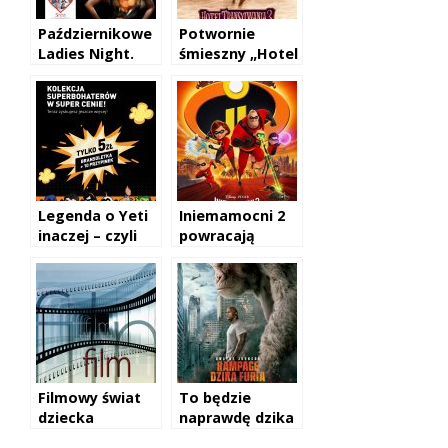
Październikowe
Potwornie
Ladies Night.
śmieszny „Hotel
Transylwania 3”
Legenda o Yeti
Iniemamocni 2
inaczej – czyli
powracają
premiera „Małej
Stopy”
Filmowy świat
To będzie
dziecka
naprawdę dzika
premiera!