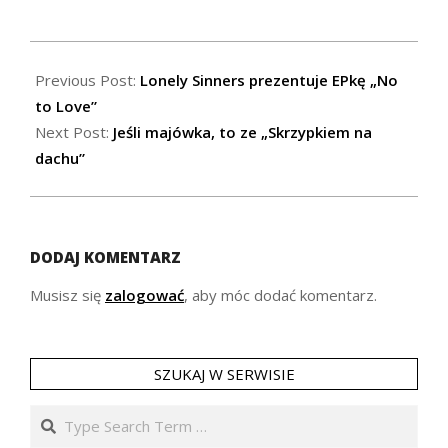
2018-
04-
Previous Post:
Lonely Sinners prezentuje EPkę „No
26
to Love”
Next Post:
Jeśli majówka, to ze „Skrzypkiem na
dachu”
DODAJ KOMENTARZ
Musisz się
zalogować
, aby móc dodać komentarz.
SZUKAJ W SERWISIE
Search