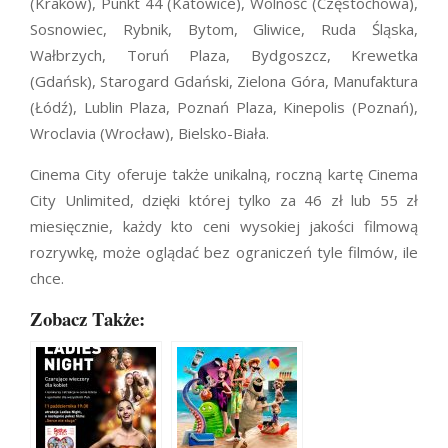
(Kraków), Punkt 44 (Katowice), Wolność (Częstochowa),
Sosnowiec, Rybnik, Bytom, Gliwice, Ruda Śląska,
Wałbrzych, Toruń Plaza, Bydgoszcz, Krewetka
(Gdańsk), Starogard Gdański, Zielona Góra, Manufaktura
(Łódź), Lublin Plaza, Poznań Plaza, Kinepolis (Poznań),
Wroclavia (Wrocław), Bielsko-Biała.
Cinema City oferuje także unikalną, roczną kartę Cinema
City Unlimited, dzięki której tylko za 46 zł lub 55 zł
miesięcznie, każdy kto ceni wysokiej jakości filmową
rozrywkę, może oglądać bez ograniczeń tyle filmów, ile
chce.
Zobacz Także: