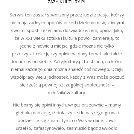
ZAZYJKULTURY.PL
Serwis ten został stworzony przez ludzi z pasją, którzy
nie mają żadnych oporów przed dzieleniem się z innymi
swoimi spostrzeżeniami, doświadczeniem, opinią. Jako,
że w XXI wieku sztuka i kultura powoli zamierają, to
jedno z niewielu miejsc, gdzie można nie tylko
przeczytać relację czy opinię na dany temat, ale także
dodać coś od siebie. Zazyjkultury.pl to strona, na której
niemal każdego dnia można znaleźć coś nowego. Dzięki
współpracy wielu jednostek, każdy z Was może poczuć
się częścią pewnej szczególnej społeczności –
miłośników kultury.
Nie boimy się opinii innych, wręcz przeciwnie – mamy
głęboką nadzieję, iż dołączycie do naszego grona i
podzielicie się z nami tym, co Was w danej chwili
urzekło, zafascynowało, zasmuciło bądź zawiodło.