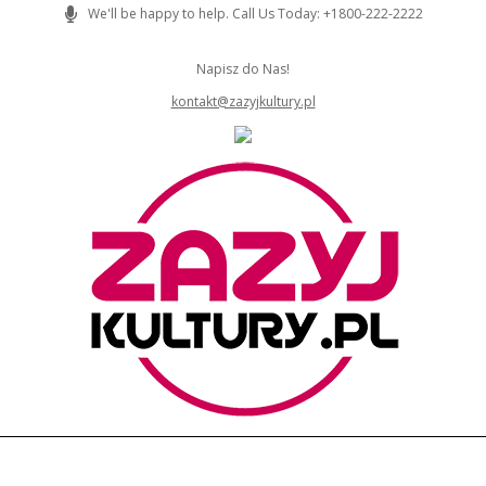
Skip
We'll be happy to help. Call Us Today: +1800-222-2222
to
content
Napisz do Nas!
kontakt@zazyjkultury.pl
ZAZYJKULTURY
Primary
Navigation