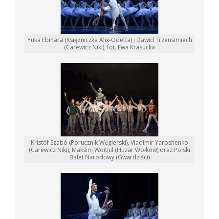
Yuka Ebihara (Księżniczka Alix-Odetta) i Dawid Trzensimiech
(Carewicz Niki), fot. Ewa Krasucka
Kristóf Szabó (Porucznik Węgierski), Vladimir Yaroshenko
(Carewicz Niki), Maksim Woitiul (Huzar Wołkow) oraz Polski
Balet Narodowy (Gwardziści)