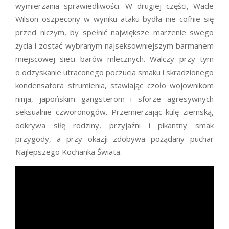
wymierzania sprawiedliwości. W drugiej części, Wade
Wilson oszpecony w wyniku ataku bydła nie cofnie się
przed niczym, by spełnić największe marzenie swego
życia i zostać wybranym najseksowniejszym barmanem
miejscowej sieci barów mlecznych. Walczy przy tym
o odzyskanie utraconego poczucia smaku i skradzionego
kondensatora strumienia, stawiając czoło wojownikom
ninja, japońskim gangsterom i sforze agresywnych
seksualnie czworonogów. Przemierzając kulę ziemską,
odkrywa siłę rodziny, przyjaźni i pikantny smak
przygody, a przy okazji zdobywa pożądany puchar
Najlepszego Kochanka Świata.