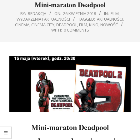
Mini-maraton Deadpool
BY:
REDAKCJA
ON:
26 KWIETNIA 2018
IN:
FILM
,
WYDARZENIA I AKTUALNOŚCI
TAGGED:
AKTUALNOŚCI
,
CINEMA
,
CINEMA CITY
,
DEADPOOL
,
FILM
,
KINO
,
NOWOŚĆ
WITH:
0 COMMENTS
Mini-maraton Deadpool