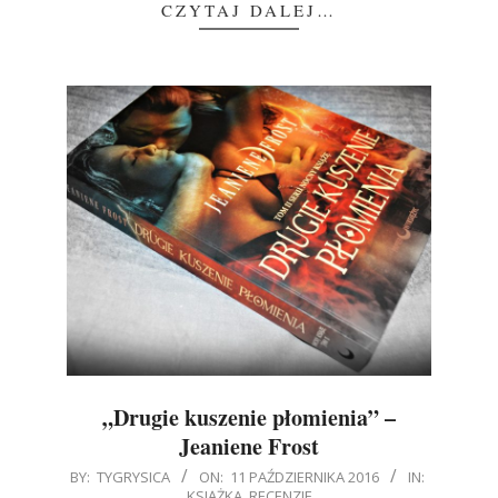
CZYTAJ DALEJ…
„Drugie kuszenie płomienia” –
Jeaniene Frost
2016-
BY:
TYGRYSICA
ON:
11 PAŹDZIERNIKA 2016
IN:
KSIĄŻKA
,
RECENZJE