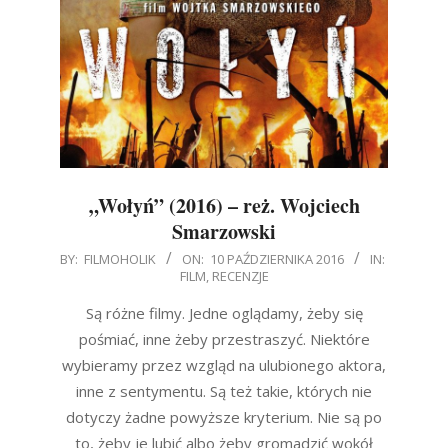
„Wołyń” (2016) – reż. Wojciech
Smarzowski
2016-
BY:
FILMOHOLIK
ON:
10 PAŹDZIERNIKA 2016
IN:
FILM
,
RECENZJE
10-
10
Są różne filmy. Jedne oglądamy, żeby się
pośmiać, inne żeby przestraszyć. Niektóre
wybieramy przez wzgląd na ulubionego aktora,
inne z sentymentu. Są też takie, których nie
dotyczy żadne powyższe kryterium. Nie są po
to, żeby je lubić albo żeby gromadzić wokół