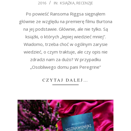
2016
IN:
KSIĄŻKA
,
RECENZJE
10-
24
Po powieść Ransoma Riggsa sięgnąłem
głównie ze względu na premierę filmu Burtona
na jej podstawie. Głównie, ale nie tylko. Są
książki, o których „lepiej wiedzieć mniej”.
Wiadomo, trzeba choć w ogólnym zarysie
wiedzieć, o czym traktuje, ale czy opis nie
zdradzi nam za dużo? W przypadku
„Osobliwego domu pani Peregrine”
CZYTAJ DALEJ…