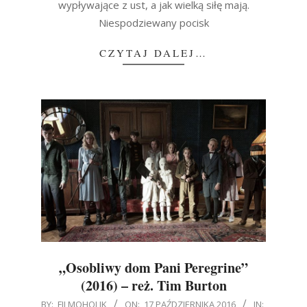
wypływające z ust, a jak wielką siłę mają.
Niespodziewany pocisk
CZYTAJ DALEJ…
„Osobliwy dom Pani Peregrine”
(2016) – reż. Tim Burton
2016-
BY:
FILMOHOLIK
ON:
17 PAŹDZIERNIKA 2016
IN: