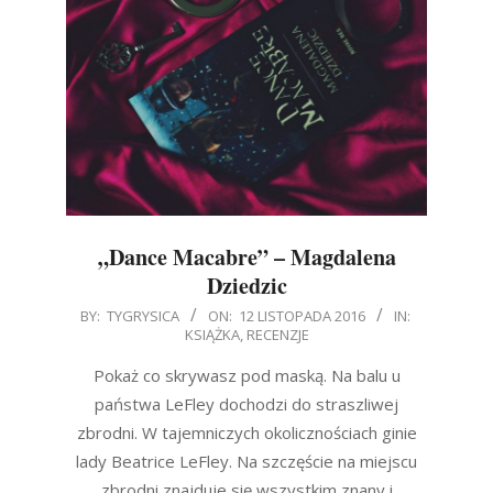
„Dance Macabre” – Magdalena
Dziedzic
2016-
BY:
TYGRYSICA
ON:
12 LISTOPADA 2016
IN:
KSIĄŻKA
,
RECENZJE
11-
12
Pokaż co skrywasz pod maską. Na balu u
państwa LeFley dochodzi do straszliwej
zbrodni. W tajemniczych okolicznościach ginie
lady Beatrice LeFley. Na szczęście na miejscu
zbrodni znajduje się wszystkim znany i