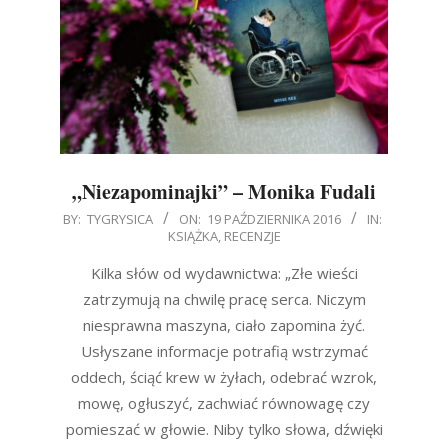
„Niezapominajki” – Monika Fudali
2016-
BY:
TYGRYSICA
ON:
19 PAŹDZIERNIKA 2016
IN:
KSIĄŻKA
,
RECENZJE
10-
19
Kilka słów od wydawnictwa: „Złe wieści
zatrzymują na chwilę pracę serca. Niczym
niesprawna maszyna, ciało zapomina żyć.
Usłyszane informacje potrafią wstrzymać
oddech, ściąć krew w żyłach, odebrać wzrok,
mowę, ogłuszyć, zachwiać równowagę czy
pomieszać w głowie. Niby tylko słowa, dźwięki