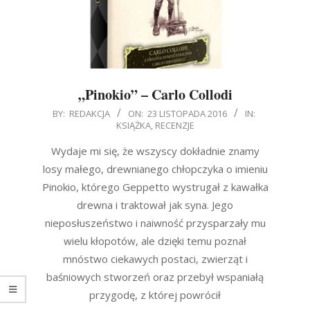
„Pinokio” – Carlo Collodi
2016-
BY:
REDAKCJA
ON:
23 LISTOPADA 2016
IN:
KSIĄŻKA
,
RECENZJE
11-
23
Wydaje mi się, że wszyscy dokładnie znamy
losy małego, drewnianego chłopczyka o imieniu
Pinokio, którego Geppetto wystrugał z kawałka
drewna i traktował jak syna. Jego
nieposłuszeństwo i naiwność przysparzały mu
wielu kłopotów, ale dzięki temu poznał
mnóstwo ciekawych postaci, zwierząt i
baśniowych stworzeń oraz przebył wspaniałą
przygodę, z której powrócił