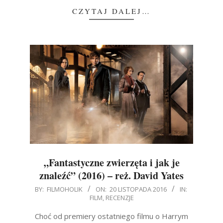
CZYTAJ DALEJ…
„Fantastyczne zwierzęta i jak je
znaleźć” (2016) – reż. David Yates
2016-
BY:
FILMOHOLIK
ON:
20 LISTOPADA 2016
IN:
FILM
,
RECENZJE
11-
20
Choć od premiery ostatniego filmu o Harrym