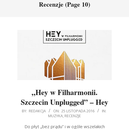
Recenzje
(Page 10)
„Hey w Filharmonii.
Szczecin Unplugged” – Hey
2016-
BY:
REDAKCJA
ON:
25 LISTOPADA 2016
IN:
MUZYKA
,
RECENZJE
11-
25
Do płyt „bez prądu” i w ogóle wszelakich