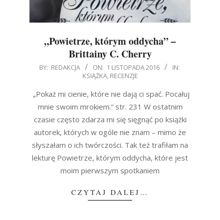
„Powietrze, którym oddycha” –
Brittainy C. Cherry
2016-
BY:
REDAKCJA
ON:
1 LISTOPADA 2016
IN:
KSIĄŻKA
,
RECENZJE
11-
01
„Pokaż mi cienie, które nie dają ci spać. Pocałuj
mnie swoim mrokiem.” str. 231 W ostatnim
czasie często zdarza mi się sięgnąć po książki
autorek, których w ogóle nie znam – mimo że
słyszałam o ich twórczości. Tak też trafiłam na
lekturę Powietrze, którym oddycha, które jest
moim pierwszym spotkaniem
CZYTAJ DALEJ…