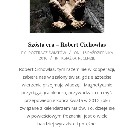
Szósta era – Robert Cichowlas
2016-
BY:
POŻERACZ ŚWIATÓW
ON:
16 PAŹDZIERNIKA
2016
IN:
KSIĄŻKA
,
RECENZJE
10-
16
Robert Cichowlas, tym razem nie w kooperacji,
zabiera nas w szalony świat, gdzie azteckie
wierzenia przejmują władzę… Magnetycznie
przyciągająca okładka, przywodząca na myśl
przepowiednie końca świata w 2012 roku
związane z kalendarzem Majów. To, dzieje się
w powieściowym Poznaniu, jest o wiele
bardziej wyraziste i potężne.