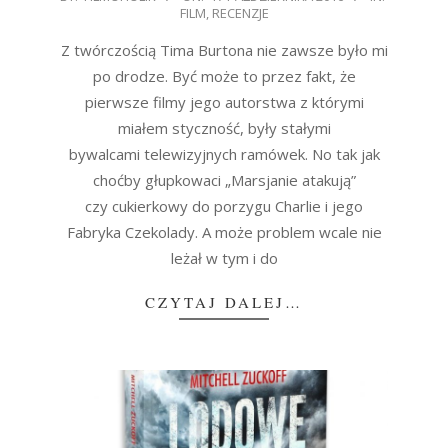
FILM
,
RECENZJE
10-
17
Z twórczością Tima Burtona nie zawsze było mi
po drodze. Być może to przez fakt, że
pierwsze filmy jego autorstwa z którymi
miałem styczność, były stałymi
bywalcami telewizyjnych ramówek. No tak jak
choćby głupkowaci „Marsjanie atakują”
czy cukierkowy do porzygu Charlie i jego
Fabryka Czekolady. A może problem wcale nie
leżał w tym i do
CZYTAJ DALEJ…