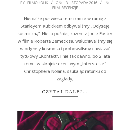
2016-
BY:
FILMOHOLIK
ON:
13 LISTOPADA 2016
IN:
FILM
,
RECENZJE
11-
13
Niemalże pół wieku temu ramie w ramię z
Stanleyem Kubickiem odbywaliśmy „Odyseję
kosmiczną”. Nieco później, razem z Jodie Foster
w filmie Roberta Zemeckisa, wsłuchiwaliśmy się
w odgłosy kosmosu i próbowaliśmy nawiązać
tytułowy „Kontakt”. I nie tak dawno, bo 2 lata
temu, w skrajnie ocenianym „Interstellar”
Christophera Nolana, szukając ratunku od
zagłady,
CZYTAJ DALEJ…