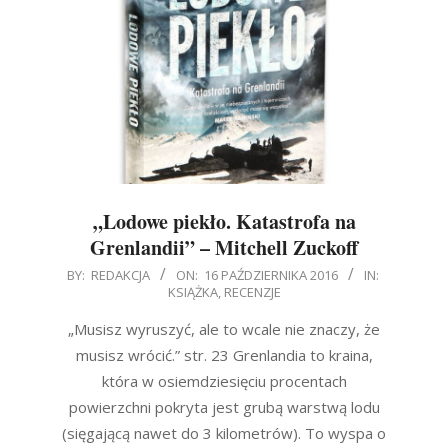
„Lodowe piekło. Katastrofa na
Grenlandii” – Mitchell Zuckoff
2016-
BY:
REDAKCJA
ON:
16 PAŹDZIERNIKA 2016
IN:
KSIĄŻKA
,
RECENZJE
10-
16
„Musisz wyruszyć, ale to wcale nie znaczy, że
musisz wrócić.” str. 23 Grenlandia to kraina,
która w osiemdziesięciu procentach
powierzchni pokryta jest grubą warstwą lodu
(sięgającą nawet do 3 kilometrów). To wyspa o