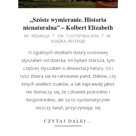
„Szóste wymieranie. Historia
nienaturalna” – Kolbert Elizabeth
2016-
BY:
REDAKCJA
ON:
7 LISTOPADA 2016
IN:
KSIĄŻKA
,
RECENZJE
11-
07
O zgubnych skutkach dziury ozonowej
słyszałam od dziecka. Im byłam starsza, tym
częściej słyszałam o dewastacji natury. Co i
rusz zbiera się na ratowanie pand, żbików, czy
innych wielkich ssaków, a tak naprawdę jakoś
nie tłumaczy się, że człowiek pośrednio i
bezpośrednio, ale za to systematycznie
niszczy świat, przyczyniając się
CZYTAJ DALEJ…