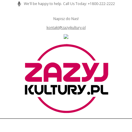
Skip
We'll be happy to help. Call Us Today: +1800-222-2222
to
content
Napisz do Nas!
kontakt@zazyjkultury.pl
ZAZYJKULTURY
Primary
Navigation