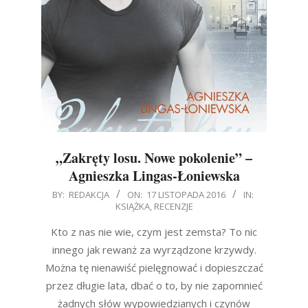
„Zakręty losu. Nowe pokolenie” –
Agnieszka Lingas-Łoniewska
2016-
BY:
REDAKCJA
ON:
17 LISTOPADA 2016
IN:
KSIĄŻKA
,
RECENZJE
11-
17
Kto z nas nie wie, czym jest zemsta? To nic
innego jak rewanż za wyrządzone krzywdy.
Można tę nienawiść pielęgnować i dopieszczać
przez długie lata, dbać o to, by nie zapomnieć
żadnych słów wypowiedzianych i czynów