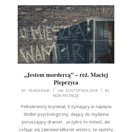
„Jestem mordercą” – reż. Maciej
Pieprzyca
2016-
BY:
FILMOHOLIK
ON:
6 LISTOPADA 2016
IN:
FILM
,
RECENZJE
11-
06
Pełnokrwisty kryminał, trzymający w napięciu
thriller psychologiczny, dający do myślenia
poruszający dramat… przykro to mówić, ale
cofając się zaledwie kilka lat wstecz, te epitety