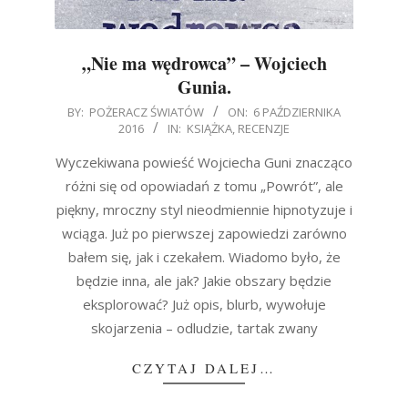
„Nie ma wędrowca” – Wojciech
Gunia.
2016-
BY:
POŻERACZ ŚWIATÓW
ON:
6 PAŹDZIERNIKA
2016
IN:
KSIĄŻKA
,
RECENZJE
10-
06
Wyczekiwana powieść Wojciecha Guni znacząco
różni się od opowiadań z tomu „Powrót”, ale
piękny, mroczny styl nieodmiennie hipnotyzuje i
wciąga. Już po pierwszej zapowiedzi zarówno
bałem się, jak i czekałem. Wiadomo było, że
będzie inna, ale jak? Jakie obszary będzie
eksplorować? Już opis, blurb, wywołuje
skojarzenia – odludzie, tartak zwany
CZYTAJ DALEJ…