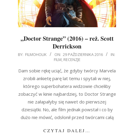
„Doctor Strange” (2016) – reż. Scott
Derrickson
2016-
BY:
FILMOHOLIK
ON:
29 PAŹDZIERNIKA 2016
IN:
FILM
,
RECENZJE
10-
29
Dam sobie rękę uciąć, że gdyby twórcy Marvela
zrobili ankietę parę lat temu i spytali w niej,
którego superbohatera widzowie chcieliby
zobaczyć w kinie najbardziej, to Doctor Strange
nie załapałyby się nawet do pierwszej
dziesiątki. No, ale film jednak powstał i co by
dużo nie mówić, odsłonił przed twórcami całą
CZYTAJ DALEJ…