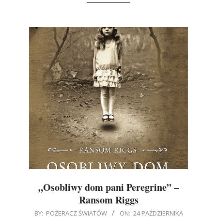
„Osobliwy dom pani Peregrine” –
Ransom Riggs
2016-
BY:
POŻERACZ ŚWIATÓW
ON:
24 PAŹDZIERNIKA