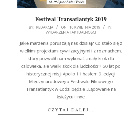
Festiwal Transatlantyk 2019
2019-
BY:
REDAKCJA
ON:
16 KWIETNIA 2019
IN:
WYDARZENIA I AKTUALNOŚCI
04-
16
Jakie marzenia poruszają nas dzisiaj? Co stało się z
wielkimi projektami cywilizacyjnymi i z rozmachem,
który pozwolił nam wykonać „mały krok dla
człowieka, ale wielki skok dla ludzkości”? 50 lat po
historycznej misji Apollo 11 hasłem 9. edycji
Międzynarodowego Festiwalu Filmowego
Transatlantyk w Łodzi będzie „Lądowanie na
księżycu i inne
CZYTAJ DALEJ…