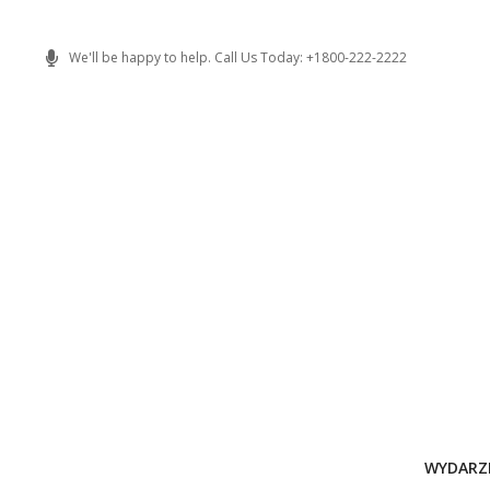
Skip
to
We'll be happy to help. Call Us Today: +1800-222-2222
content
WYDARZ