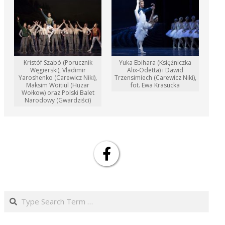
Kristóf Szabó (Porucznik
Yuka Ebihara (Księżniczka
Węgierski), Vladimir
Alix-Odetta) i Dawid
Yaroshenko (Carewicz Niki),
Trzensimiech (Carewicz Niki),
Maksim Woitiul (Huzar
fot. Ewa Krasucka
Wołkow) oraz Polski Balet
Narodowy (Gwardziści)
Search