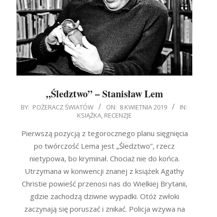
„Śledztwo” – Stanisław Lem
2019-
BY:
POŻERACZ ŚWIATÓW
ON:
8 KWIETNIA 2019
IN:
KSIĄŻKA
,
RECENZJE
04-
08
Pierwszą pozycją z tegorocznego planu sięgnięcia
po twórczość Lema jest „Śledztwo”, rzecz
nietypowa, bo kryminał. Chociaż nie do końca.
Utrzymana w konwencji znanej z książek Agathy
Christie powieść przenosi nas do Wielkiej Brytanii,
gdzie zachodzą dziwne wypadki. Otóż zwłoki
zaczynają się poruszać i znikać. Policja wzywa na