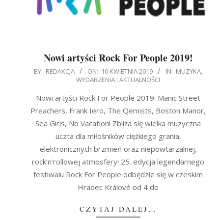
Nowi artyści Rock For People 2019!
2019-
BY:
REDAKCJA
ON:
10 KWIETNIA 2019
IN:
MUZYKA
,
WYDARZENIA I AKTUALNOŚCI
04-
10
Nowi artyści Rock For People 2019: Manic Street
Preachers, Frank Iero, The Qemists, Boston Manor,
Sea Girls, No Vacation! Zbliża się wielka muzyczna
uczta dla miłośników ciężkiego grania,
elektronicznych brzmień oraz niepowtarzalnej,
rock’n’rollowej atmosfery! 25. edycja legendarnego
festiwalu Rock For People odbędzie się w czeskim
Hradec Králové od 4 do
CZYTAJ DALEJ…