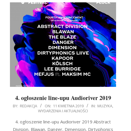
4. ogłoszenie line-upu Audioriver 2019
2019-
BY:
REDAKCJA
ON:
11 KWIETNIA 2019
IN:
MUZYKA
,
WYDARZENIA I AKTUALNOŚCI
04-
11
4. ogłoszenie line-upu Audioriver 2019 Abstract
Division, Blawan, Danger, Dimension, Dirtyphonics