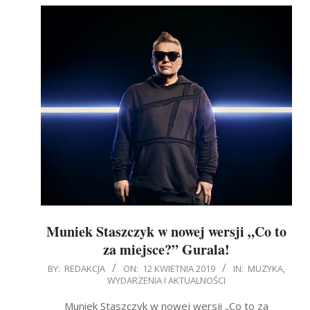
Muniek Staszczyk w nowej wersji „Co to
za miejsce?” Gurala!
2019-
BY:
REDAKCJA
ON:
12 KWIETNIA 2019
IN:
MUZYKA
,
WYDARZENIA I AKTUALNOŚCI
04-
12
Muniek Staszczyk w nowej wersji „Co to za