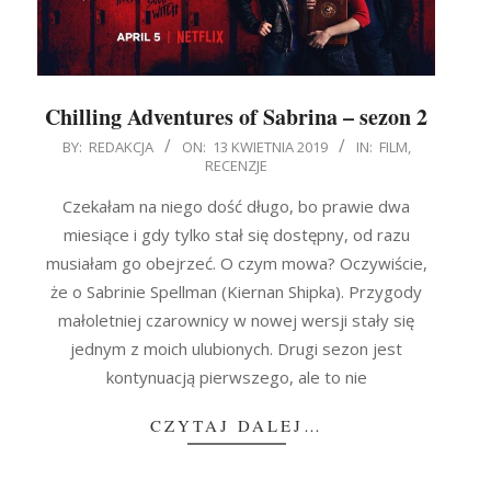
Chilling Adventures of Sabrina – sezon 2
2019-
BY:
REDAKCJA
ON:
13 KWIETNIA 2019
IN:
FILM
,
RECENZJE
04-
13
Czekałam na niego dość długo, bo prawie dwa
miesiące i gdy tylko stał się dostępny, od razu
musiałam go obejrzeć. O czym mowa? Oczywiście,
że o Sabrinie Spellman (Kiernan Shipka). Przygody
małoletniej czarownicy w nowej wersji stały się
jednym z moich ulubionych. Drugi sezon jest
kontynuacją pierwszego, ale to nie
CZYTAJ DALEJ…