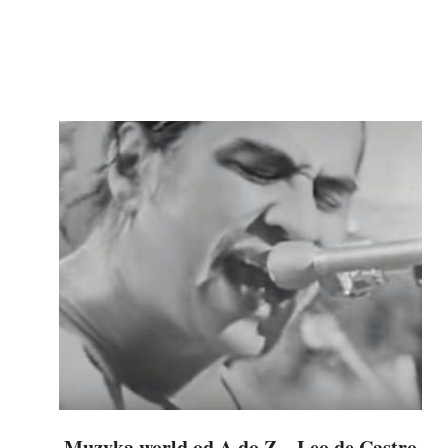
Muzyka world od A do Z – Leo de Castro