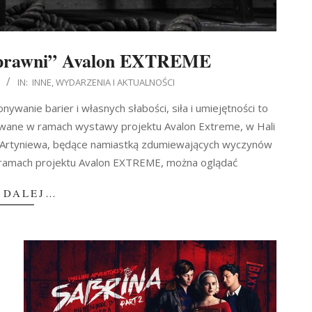
prawni” Avalon EXTREME
IN:
INNE
,
WYDARZENIA I AKTUALNOŚCI
nie barier i własnych słabości, siła i umiejętności to
towane w ramach wystawy projektu Avalon Extreme, w Hali
a Artyniewa, będące namiastką zdumiewających wyczynów
 ramach projektu Avalon EXTREME, można oglądać
 DALEJ…