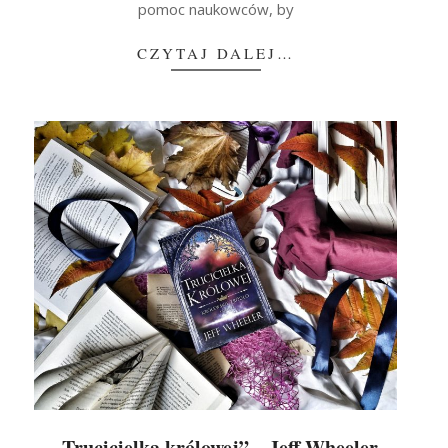
pomoc naukowców, by
CZYTAJ DALEJ…
„Trucicielka królowej” – Jeff Wheeler