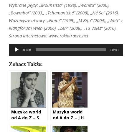
Wybrane płyty: „Mouneïssa” (1998), „Wanita” (2000),
„Bowmboï” (2003), „Tchamantché” (2008), „Né So” (2016).
Ważniejsze utwory: „Finini” (1999), „M’Bifo” (2004), „Wati” z
Klangforum Wien (2006), „Zen” (2008), „Tu Voles” (2016).
Strona internetowa: www.rokiatraore.net
Odtwarzacz
00:00
00:00
plików
dźwiękowych
Zobacz Także:
Muzyka world
Muzyka world
od A do Z – S.
od A do Z – J.H.
Janaki
Kwabena Nketia