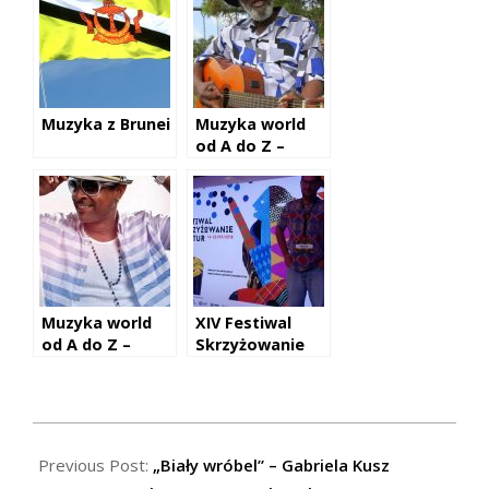
Muzyka z Brunei
Muzyka world
od A do Z –
Mighty Shadow
Muzyka world
XIV Festiwal
od A do Z –
Skrzyżowanie
Shaggy
Kultur za nami
2018-
08-
Previous Post:
„Biały wróbel” – Gabriela Kusz