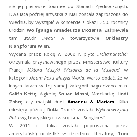
się jej pierwsze tournée po Stanach Zjednoczonych.
Dwa lata później artystka z Mali została zaproszona do
Wiednia, by wystąpić w koncercie z okazji 250. rocznicy
urodzin
Wolfganga Amadeusza Mozarta
. Zaśpiewała
tam utwór
„Wati”
w towarzystwie
Orkiestry
Klangforum Wien
.
Wydana przez Rokię w 2008 r. płyta
„Tchamantché”
otrzymała przyznawanego przez Ministerstwo Kultury
Francji
Wiktora Muzyki
(
Victoires de la Musique
) w
kategorii
Album Roku Muzyki World
. Warto dodać, że w
innych latach w tej samej kategorii nagrodzono m.in.
Salifa Keitę
, Algierkę
Souad Massi
, Marokankę
Hindi
Zahrę
czy malijski duet
Amadou & Mariam
. Kilka
miesięcy później Rokia Traoré została
Wykonawczynią
Roku
wg brytyjskiego czasopisma „Songlines”.
W 2011 r. Rokia została poproszona przez
amerykańską noblistkę w dziedzinie literatury,
Toni