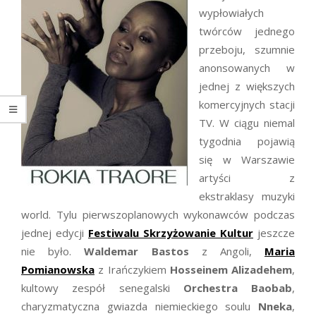
wypłowiałych
twórców jednego
przeboju, szumnie
anonsowanych w
jednej z większych
komercyjnych stacji
TV. W ciągu niemal
tygodnia pojawią
się w Warszawie
artyści z
ekstraklasy muzyki
world. Tylu pierwszoplanowych wykonawców podczas
jednej edycji
Festiwalu Skrzyżowanie Kultur
jeszcze
nie było.
Waldemar Bastos
z Angoli,
Maria
Pomianowska
z Irańczykiem
Hosseinem Alizadehem
,
kultowy zespół senegalski
Orchestra Baobab
,
charyzmatyczna gwiazda niemieckiego soulu
Nneka
,