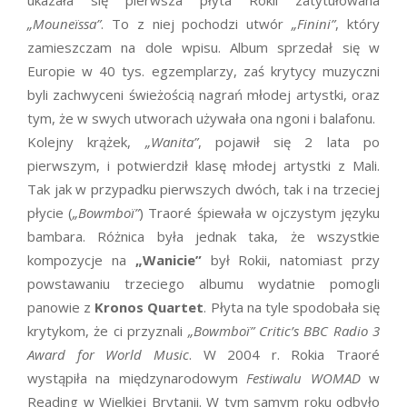
ukazała się pierwsza płyta Rokii zatytułowana
„Mouneïssa”
. To z niej pochodzi utwór
„Finini”
, który
zamieszczam na dole wpisu. Album sprzedał się w
Europie w 40 tys. egzemplarzy, zaś krytycy muzyczni
byli zachwyceni świeżością nagrań młodej artystki, oraz
tym, że w swych utworach używała ona ngoni i balafonu.
Kolejny krążek,
„Wanita”
, pojawił się 2 lata po
pierwszym, i potwierdził klasę młodej artystki z Mali.
Tak jak w przypadku pierwszych dwóch, tak i na trzeciej
płycie (
„Bowmboï”
) Traoré śpiewała w ojczystym języku
bambara. Różnica była jednak taka, że wszystkie
kompozycje na
„Wanicie”
był Rokii, natomiast przy
powstawaniu trzeciego albumu wydatnie pomogli
panowie z
Kronos Quartet
. Płyta na tyle spodobała się
krytykom, że ci przyznali
„Bowmboï”
Critic’s BBC Radio 3
Award for World Music
. W 2004 r. Rokia Traoré
wystąpiła na międzynarodowym
Festiwalu WOMAD
w
Reading w Wielkiej Brytanii. W tym samym roku odbyło