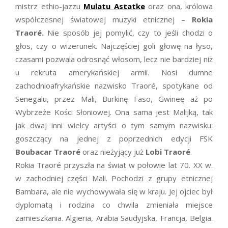
mistrz ethio-jazzu
Mulatu Astatke
oraz ona, królowa
współczesnej światowej muzyki etnicznej –
Rokia
Traoré.
Nie sposób jej pomylić, czy to jeśli chodzi o
głos, czy o wizerunek. Najczęściej goli głowę na łyso,
czasami pozwala odrosnąć włosom, lecz nie bardziej niż
u rekruta amerykańskiej armii. Nosi dumne
zachodnioafrykańskie nazwisko Traoré, spotykane od
Senegalu, przez Mali, Burkinę Faso, Gwineę aż po
Wybrzeże Kości Słoniowej. Ona sama jest Malijką, tak
jak dwaj inni wielcy artyści o tym samym nazwisku:
goszczący na jednej z poprzednich edycji FSK
Boubacar Traoré
oraz nieżyjący już
Lobi Traoré
.
Rokia Traoré przyszła na świat w połowie lat 70. XX w.
w zachodniej części Mali. Pochodzi z grupy etnicznej
Bambara, ale nie wychowywała się w kraju. Jej ojciec był
dyplomatą i rodzina co chwila zmieniała miejsce
zamieszkania. Algieria, Arabia Saudyjska, Francja, Belgia.