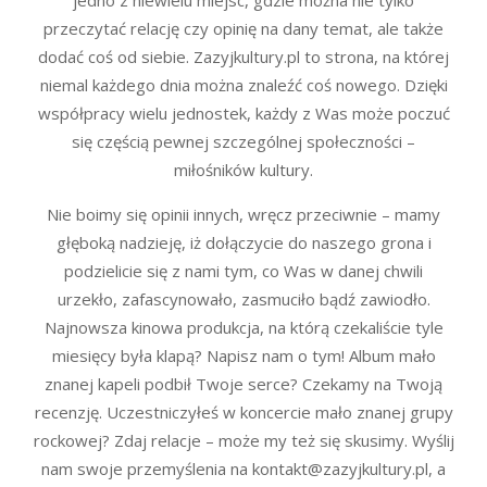
przeczytać relację czy opinię na dany temat, ale także
dodać coś od siebie. Zazyjkultury.pl to strona, na której
niemal każdego dnia można znaleźć coś nowego. Dzięki
współpracy wielu jednostek, każdy z Was może poczuć
się częścią pewnej szczególnej społeczności –
miłośników kultury.
Nie boimy się opinii innych, wręcz przeciwnie – mamy
głęboką nadzieję, iż dołączycie do naszego grona i
podzielicie się z nami tym, co Was w danej chwili
urzekło, zafascynowało, zasmuciło bądź zawiodło.
Najnowsza kinowa produkcja, na którą czekaliście tyle
miesięcy była klapą? Napisz nam o tym! Album mało
znanej kapeli podbił Twoje serce? Czekamy na Twoją
recenzję. Uczestniczyłeś w koncercie mało znanej grupy
rockowej? Zdaj relacje – może my też się skusimy. Wyślij
nam swoje przemyślenia na kontakt@zazyjkultury.pl, a