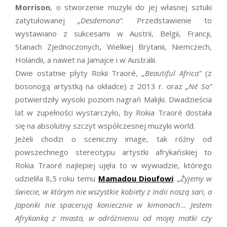
Morrison
, o stworzenie muzyki do jej własnej sztuki
zatytułowanej
„Desdemona”
. Przedstawienie to
wystawiano z sukcesami w Austrii, Belgii, Francji,
Stanach Zjednoczonych, Wielkiej Brytanii, Niemczech,
Holandii, a nawet na Jamajce i w Australii.
Dwie ostatnie płyty Rokii Traoré,
„Beautiful Africa”
(z
bosonogą artystką na okładce) z 2013 r. oraz
„Né So”
potwierdziły wysoki poziom nagrań Malijki. Dwadzieścia
lat w zupełności wystarczyło, by Rokia Traoré dostała
się na absolutny szczyt współczesnej muzyki world.
Jeżeli chodzi o sceniczny image, tak różny od
powszechnego stereotypu artystki afrykańskiej to
Rokia Traoré najlepiej ujęła to w wywiadzie, którego
udzieliła 8,5 roku temu
Mamadou Dioufowi
:
„Żyjemy w
świecie, w którym nie wszystkie kobiety z Indii noszą sari, a
Japonki nie spacerują koniecznie w kimonach… Jestem
Afrykanką z miasta, w odróżnieniu od mojej matki czy