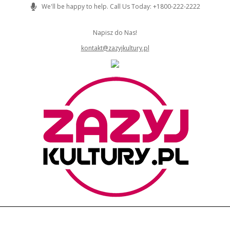
Skip
We'll be happy to help. Call Us Today: +1800-222-2222
to
content
Napisz do Nas!
kontakt@zazyjkultury.pl
ZAZYJKULTURY
Primary
Navigation