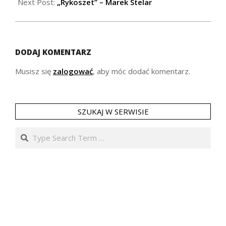
26
Next Post:
„Rykoszet” – Marek Stelar
DODAJ KOMENTARZ
Musisz się
zalogować
, aby móc dodać komentarz.
SZUKAJ W SERWISIE
Search