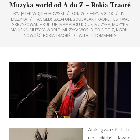
Muzyka world od A do Z – Rokia Traoré
BY:
JACEK WOJCIECHOWSKI
ON:
26 SIERPNIA 2018
IN:
MUZYKA
TAGGED:
BALAFON
,
BOUBACAR TRAORÉ
,
FESTIWAL
SKRZYŻOWANIE KULTUR
,
MAMADOU DIOUF
,
MUZYKA
,
MUZYKA
MALIJSKA
,
MUZYKA WORLD
,
MUZYKA WORLD OD A DO Z
,
NGONI
,
NOWOŚĆ
,
ROKIA TRAORÉ
WITH:
0 COMMENTS
Atak gwiazd! I to
nie jakichś dawno