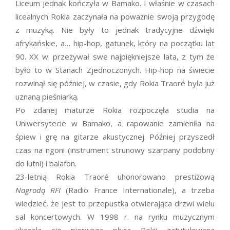
Liceum jednak kończyła w Bamako. I właśnie w czasach
licealnych Rokia zaczynała na poważnie swoją przygodę
z muzyką. Nie były to jednak tradycyjne dźwięki
afrykańskie, a… hip-hop, gatunek, który na początku lat
90. XX w. przeżywał swe najpiękniejsze lata, z tym że
było to w Stanach Zjednoczonych. Hip-hop na świecie
rozwinął się później, w czasie, gdy Rokia Traoré była już
uznaną pieśniarką.
Po zdanej maturze Rokia rozpoczęła studia na
Uniwersytecie w Bamako, a rapowanie zamieniła na
śpiew i grę na gitarze akustycznej. Później przyszedł
czas na ngoni (instrument strunowy szarpany podobny
do lutni) i balafon.
23-letnią Rokia Traoré uhonorowano prestiżową
Nagrodą RFI
(Radio France Internationale), a trzeba
wiedzieć, że jest to przepustka otwierająca drzwi wielu
sal koncertowych. W 1998 r. na rynku muzycznym