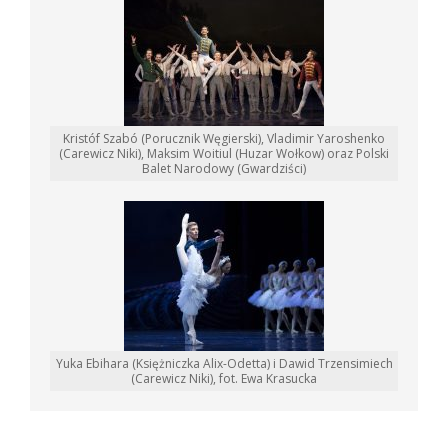
Kristóf Szabó (Porucznik Węgierski), Vladimir Yaroshenko
(Carewicz Niki), Maksim Woitiul (Huzar Wołkow) oraz Polski
Balet Narodowy (Gwardziści)
Yuka Ebihara (Księżniczka Alix-Odetta) i Dawid Trzensimiech
(Carewicz Niki), fot. Ewa Krasucka