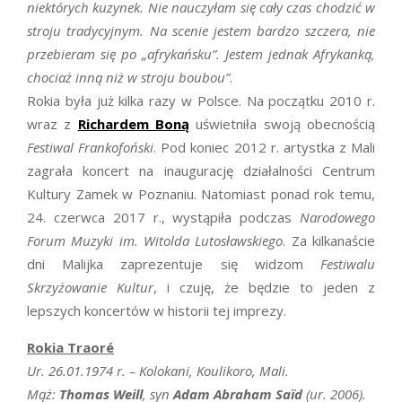
niektórych kuzynek. Nie nauczyłam się cały czas chodzić w
stroju tradycyjnym. Na scenie jestem bardzo szczera, nie
przebieram się po „afrykańsku”. Jestem jednak Afrykanką,
chociaż inną niż w stroju boubou”
.
Rokia była już kilka razy w Polsce. Na początku 2010 r.
wraz z
Richardem Boną
uświetniła swoją obecnością
Festiwal Frankofoński
. Pod koniec 2012 r. artystka z Mali
zagrała koncert na inaugurację działalności Centrum
Kultury Zamek w Poznaniu. Natomiast ponad rok temu,
24. czerwca 2017 r., wystąpiła podczas
Narodowego
Forum Muzyki im. Witolda Lutosławskiego
. Za kilkanaście
dni Malijka zaprezentuje się widzom
Festiwalu
Skrzyżowanie Kultur
, i czuję, że będzie to jeden z
lepszych koncertów w historii tej imprezy.
Rokia Traoré
Ur. 26.01.1974 r. – Kolokani, Koulikoro, Mali.
Mąż:
Thomas Weill
, syn
Adam Abraham Saïd
(ur. 2006).