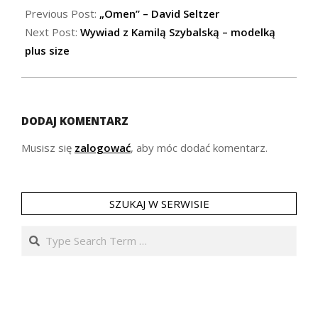
01-
Previous Post:
„Omen” – David Seltzer
19
Next Post:
Wywiad z Kamilą Szybalską – modelką
plus size
DODAJ KOMENTARZ
Musisz się
zalogować
, aby móc dodać komentarz.
SZUKAJ W SERWISIE
Search