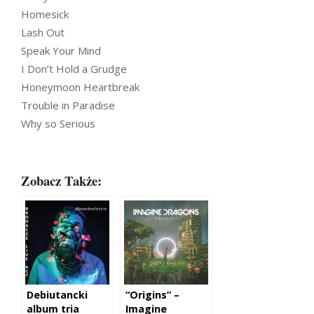
Homesick
Lash Out
Speak Your Mind
I Don’t Hold a Grudge
Honeymoon Heartbreak
Trouble in Paradise
Why so Serious
Zobacz Także:
Debiutancki
“Origins” –
album tria
Imagine