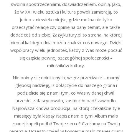
swoimi spostrzeżeniami, doświadczeniem, opinią. Jako,
że w XXI wieku sztuka i kultura powoli zamierają, to
jedno z niewielu miejsc, gdzie można nie tylko
przeczytać relację czy opinię na dany temat, ale także
dodać coś od siebie. Zazyjkultury.pl to strona, na której
niemal każdego dnia można znaleźć coś nowego. Dzięki
współpracy wielu jednostek, każdy z Was może poczuć
się częścią pewnej szczególnej społeczności –
miłośników kultury.
Nie boimy się opinii innych, wręcz przeciwnie – mamy
głęboką nadzieję, iż dołączycie do naszego grona i
podzielicie się z nami tym, co Was w danej chwili
urzekło, zafascynowało, zasmuciło bądź zawiodło.
Najnowsza kinowa produkcja, na którą czekaliście tyle
miesięcy była klapą? Napisz nam o tym! Album mało
znanej kapeli podbił Twoje serce? Czekamy na Twoją
recenzję. Uczestniczyłeś w koncercie mało znanej grupy