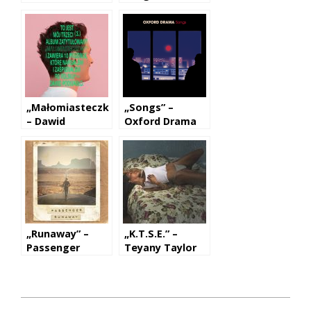
Brodacze Live
Dragons
Act
„Małomiasteczkowy”
„Songs” –
– Dawid
Oxford Drama
Podsiadło
„Runaway” –
„K.T.S.E.” –
Passenger
Teyany Taylor
2019-