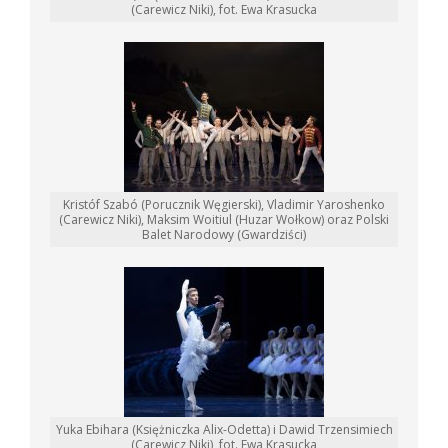
(Carewicz Niki), fot. Ewa Krasucka
Kristóf Szabó (Porucznik Węgierski), Vladimir Yaroshenko
(Carewicz Niki), Maksim Woitiul (Huzar Wołkow) oraz Polski
Balet Narodowy (Gwardziści)
Yuka Ebihara (Księżniczka Alix-Odetta) i Dawid Trzensimiech
(Carewicz Niki), fot. Ewa Krasucka