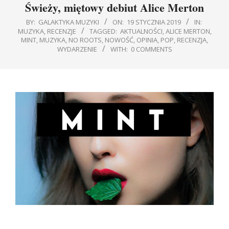
Świeży, miętowy debiut Alice Merton
BY:
GALAKTYKA MUZYKI
ON:
19 STYCZNIA 2019
IN:
MUZYKA
,
RECENZJE
TAGGED:
AKTUALNOŚCI
,
ALICE MERTON
,
MINT
,
MUZYKA
,
NO ROOTS
,
NOWOŚĆ
,
OPINIA
,
POP
,
RECENZJA
,
WYDARZENIE
WITH:
0 COMMENTS