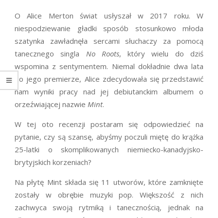
O Alice Merton świat usłyszał w 2017 roku. W
niespodziewanie gładki sposób stosunkowo młoda
szatynka zawładnęła sercami słuchaczy za pomocą
tanecznego singla
No Roots
, który wielu do dziś
wspomina z sentymentem. Niemal dokładnie dwa lata
po jego premierze, Alice zdecydowała się przedstawić
nam wyniki pracy nad jej debiutanckim albumem o
orzeźwiającej nazwie
Mint
.
W tej oto recenzji postaram się odpowiedzieć na
pytanie, czy są szansę, abyśmy poczuli miętę do krążka
25-latki o skomplikowanych niemiecko-kanadyjsko-
brytyjskich korzeniach?
Na płytę Mint składa się 11 utworów, które zamknięte
zostały w obrębie muzyki pop. Większość z nich
zachwyca swoją rytmiką i tanecznością, jednak na