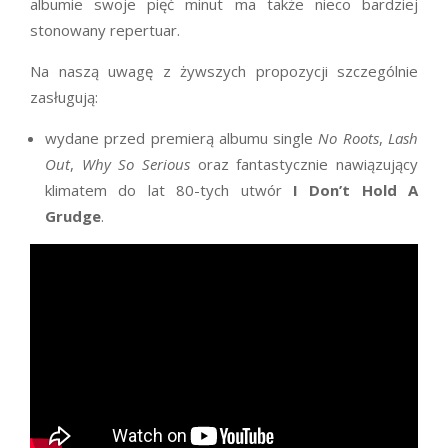
albumie swoje pięć minut ma także nieco bardziej
stonowany repertuar.
Na naszą uwagę z żywszych propozycji szczególnie
zasługują:
wydane przed premierą albumu single
No Roots
,
Lash
Out
,
Why So Serious
oraz fantastycznie nawiązujący
klimatem do lat 80-tych utwór
I Don’t Hold A
Grudge
.