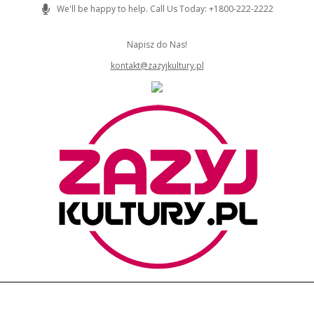
Skip
We'll be happy to help. Call Us Today: +1800-222-2222
to
content
Napisz do Nas!
kontakt@zazyjkultury.pl
ZAZYJKULTURY
Primary
Navigation