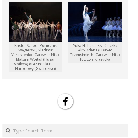
Kristóf Szabó (Porucznik
Yuka Ebihara (Księżniczka
Węgierski), Vladimir
Alix-Odetta) i Dawid
Yaroshenko (Carewicz Niki),
Trzensimiech (Carewicz Niki),
Maksim Woitiul (Huzar
fot. Ewa Krasucka
Wołkow) oraz Polski Balet
Narodowy (Gwardziści)
Search