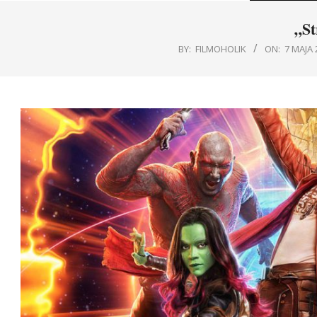
„St
BY:
FILMOHOLIK
ON:
7 MAJA 