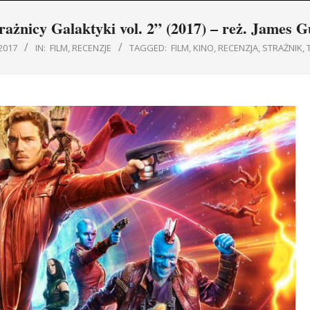
Navigation
rażnicy Galaktyki vol. 2” (2017) – reż. James 
Menu
2017
IN:
FILM
,
RECENZJE
TAGGED:
FILM
,
KINO
,
RECENZJA
,
STRAŻNIK
,