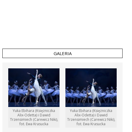
GALERIA
Yuka Ebihara (Księżniczka
Yuka Ebihara (Księżniczka
Alix-Odetta) i Dawid
Alix-Odetta) i Dawid
Trzensimiech (Carewicz Niki),
Trzensimiech (Carewicz Niki),
fot. Ewa Krasucka
fot. Ewa Krasucka