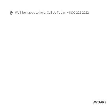
Skip
to
We'll be happy to help. Call Us Today: +1800-222-2222
content
WYDARZ