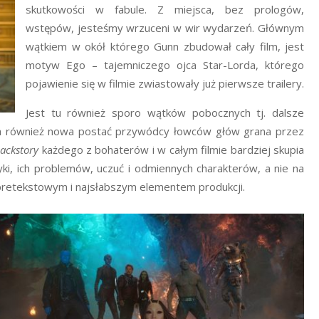
skutkowości w fabule. Z miejsca, bez prologów,
wstępów, jesteśmy wrzuceni w wir wydarzeń. Głównym
wątkiem w okół którego Gunn zbudował cały film, jest
motyw Ego – tajemniczego ojca Star-Lorda, którego
pojawienie się w filmie zwiastowały już pierwsze trailery.
Jest tu również sporo wątków pobocznych tj. dalsze
 ma również nowa postać przywódcy łowców głów grana przez
ackstory
każdego z bohaterów i w całym filmie bardziej skupia
tyki, ich problemów, uczuć i odmiennych charakterów, a nie na
ć pretekstowym i najsłabszym elementem produkcji.