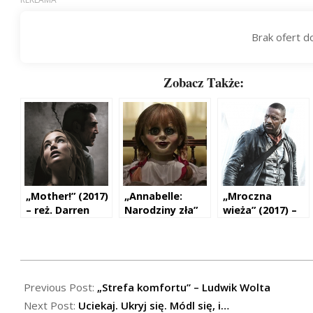
Zobacz Także:
„Mother!” (2017)
„Annabelle:
„Mroczna
– reż. Darren
Narodziny zła”
wieża” (2017) –
Aronofsky
(2017) – reż.
reż. Nikolaj
David F.
Arcel
Sandberg
2017-
05-
Previous Post:
„Strefa komfortu” – Ludwik Wolta
07
Next Post:
Uciekaj. Ukryj się. Módl się, i…