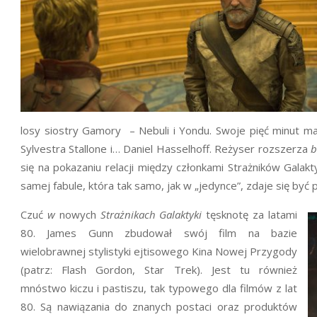
losy siostry Gamory – Nebuli i Yondu. Swoje pięć minut
Sylvestra Stallone i… Daniel Hasselhoff. Reżyser rozszerza
b
się na pokazaniu relacji między członkami Strażników Galak
samej fabule, która tak samo, jak w „jedynce”, zdaje się by
Czuć
w
nowych
Strażnikach Galaktyki
tęsknotę za latami
80. James Gunn zbudował swój film na bazie
wielobrawnej stylistyki ejtisowego Kina Nowej Przygody
(patrz: Flash Gordon, Star Trek). Jest tu również
mnóstwo kiczu i pastiszu, tak typowego dla filmów z lat
80. Są nawiązania do znanych postaci oraz produktów