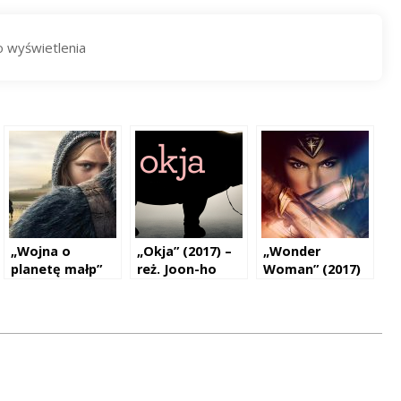
„Wojna o
„Okja” (2017) –
„Wonder
planetę małp”
reż. Joon-ho
Woman” (2017)
(2017) – reż.
Bong
– reż. Patty
Matt Reeves
Jenkins