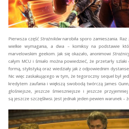
Pierwsza część
Strażników
narobiła sporo zamieszania. Raz 
wielkie wymagania, a dwa – komiksy na podstawie któr
marvelowskim geekom. Jak się okazało, anonimowi
Strażnic
całym MCU i śmiało można powiedzieć, że przetarły szlaki 
formą, stylistyką oraz wiedziały jak z odpowiednim dystans
Nic więc zaskakującego w tym, że tegoroczny sequel był je
kredytem zaufania i większą swobodą twórczą James Gunn, 
głośniejsze, jeszcze śmieszniejsze i jeszcze przyjemnie
są jeszcze szczęśliwsi. Jest jednak jeden pewien warunek – że