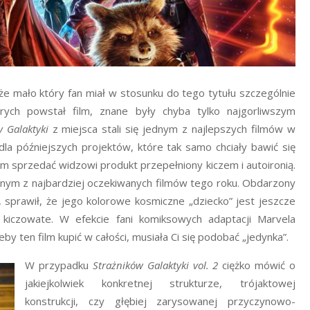
że mało który fan miał w stosunku do tego tytułu szczególnie
ych powstał film, znane były chyba tylko najgorliwszym
y Galaktyki
z miejsca stali się jednym z najlepszych filmów w
dla późniejszych projektów, które tak samo chciały bawić się
em sprzedać widzowi produkt przepełniony kiczem i autoironią.
dnym z najbardziej oczekiwanych filmów tego roku. Obdarzony
sprawił, że jego kolorowe kosmiczne „dziecko” jest jeszcze
j kiczowate. W efekcie fani komiksowych adaptacji Marvela
by ten film kupić w całości, musiała Ci się podobać „jedynka”.
W przypadku
Strażników Galaktyki vol. 2
ciężko mówić o
jakiejkolwiek konkretnej strukturze, trójaktowej
konstrukcji, czy głębiej zarysowanej przyczynowo-