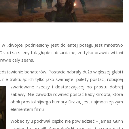
, w „dwójce’ podniesiony jest do entej potęgi. Jest mnóstwo
rax i są sceny tak głupie i absurdalne, że tylko prawdziwi fani
prawie cały seans.
dstawienie bohaterów. Postacie nabrały dużo większej głębi i
 nie traktując ich tylko
jako świrniętej palety postaci, robiącej
zwariowane rzeczy i dostarczającej po prostu dobrej
zabawy. Nie zawodzi również postać Baby Groota, która
obok prostolinijnego humory Draxa, jest najmocniejszym
elementem filmu.
Wobec tylu pochwał ciężko nie powiedzieć – James Gunn
znów to zrobił! Amerykański reżyser i scenarzysta