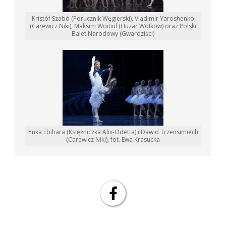
Kristóf Szabó (Porucznik Węgierski), Vladimir Yaroshenko
(Carewicz Niki), Maksim Woitiul (Huzar Wołkow) oraz Polski
Balet Narodowy (Gwardziści)
Yuka Ebihara (Księżniczka Alix-Odetta) i Dawid Trzensimiech
(Carewicz Niki), fot. Ewa Krasucka