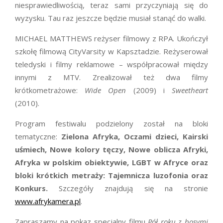
niesprawiedliwością, teraz sami przyczyniają się do
wyzysku. Tau raz jeszcze będzie musiał stanąć do walki.
MICHAEL MATTHEWS reżyser filmowy z RPA. Ukończył
szkołę filmową CityVarsity w Kapsztadzie. Reżyserował
teledyski i filmy reklamowe – współpracował między
innymi z MTV. Zrealizował też dwa filmy
krótkometrażowe:
Wide Open
(2009) i
Sweetheart
(2010).
Program festiwalu podzielony został na bloki
tematyczne:
Zielona Afryka, Oczami dzieci, Kairski
uśmiech, Nowe kolory tęczy, Nowe oblicza Afryki,
Afryka w polskim obiektywie, LGBT w Afryce oraz
bloki krótkich metraży: Tajemnicza luzofonia oraz
Konkurs.
Szczegóły znajdują się na stronie
www.afrykamera.pl
.
Zapraszamy na pokaz specjalny filmu
Pół roku z bosymi