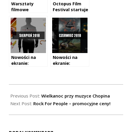
Warsztaty
Octopus Film
filmowe
Festival startuje
juz za pięć dni!
Nowości na
Nowości na
ekranie:
ekranie:
sierpień 2018
czerwiec 2018
2018-
03-
Previous Post:
Wielkanoc przy muzyce Chopina
30
Next Post:
Rock For People – promocyjne ceny!