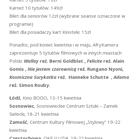
Karnet 10 tytułów: 149zł
Bilet dla seniorów 12zł (wybrane seanse oznaczone w
programie)
Bilet dla posiadaczy kart Kinoteki: 15zł
Ponadto, pod koniec kwietnia i w maju, AfryKamera
zaprezentuje 5 tytułów filmowych w innych miastach
Polski:
Wallay
reż.
Berni Goldblat
,
Felicite
reż.
Alain
Gomis
,
Nie jestem czarownicą
reż. Rungano Nyoni,
Kosmiczna Surykatka
reż.
Hanneke Schutte
,
Adama
reż.
Simon Rouby.
Łódź
, Kino BODO, 13-15 kwietnia
Sosnowiec
, Sosnowieckie Centrum Sztuki – Zamek
Sielecki, 18-21 kwietnia
Zamość
, Centrum Kultury Filmowej „Stylowy” 19-22
kwietnia
Częstochowa
, OKF ILUZJA, 19-22 kwietnia