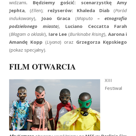
widzami
. Będziemy gościć: scenarzystkę Amy
Jephta
, (
Ellen
);
reżyserów: Khaleda Diab
(
Poród
indukowany
),
Joao Graca
(
Maputo
– etnografia
podzielonego miasta
)
,
Luciano Ceccatta Farah
(
Błagam o oklaski
),
Iare Lee
(
Burkinabe Rising
),
Aarona i
Amandę Kopp
(
Liyana
) oraz
Grzegorza Kępskiego
(pokaz specjalny).
FILM OTWARCIA
XIII
Festiwal