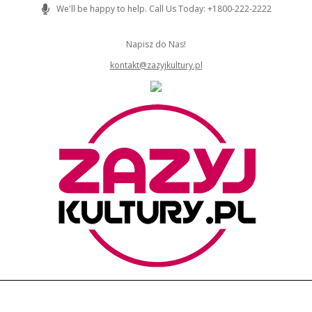
Skip
We'll be happy to help. Call Us Today: +1800-222-2222
to
content
Napisz do Nas!
kontakt@zazyjkultury.pl
ZAZYJKULTURY
Primary
Navigation