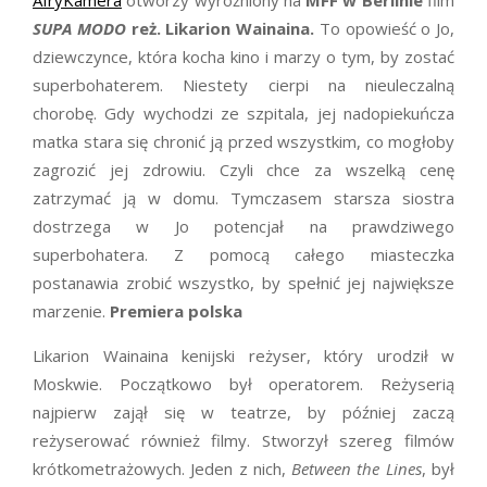
AfryKamera
otworzy wyróżniony na
MFF w Berlinie
film
SUPA MODO
reż. Likarion Wainaina.
To opowieść o Jo,
dziewczynce, która kocha kino i marzy o tym, by zostać
superbohaterem. Niestety cierpi na nieuleczalną
chorobę. Gdy wychodzi ze szpitala, jej nadopiekuńcza
matka stara się chronić ją przed wszystkim, co mogłoby
zagrozić jej zdrowiu. Czyli chce za wszelką cenę
zatrzymać ją w domu. Tymczasem starsza siostra
dostrzega w Jo potencjał na prawdziwego
superbohatera. Z pomocą całego miasteczka
postanawia zrobić wszystko, by spełnić jej największe
marzenie.
Premiera polska
Likarion Wainaina kenijski reżyser, który urodził w
Moskwie. Początkowo był operatorem. Reżyserią
najpierw zajął się w teatrze, by później zaczą
reżyserować również filmy. Stworzył szereg filmów
krótkometrażowych. Jeden z nich,
Between the Lines
, był