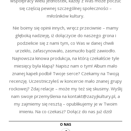
współpracy wielu jednostek, każdy z Was może poczuć
się częścią pewnej szczególnej społeczności –
miłośników kultury.
Nie boimy się opinii innych, wręcz przeciwnie – mamy
głęboką nadzieję, iż dołączycie do naszego grona i
podzielicie się z nami tym, co Was w danej chwili
urzekło, zafascynowało, zasmuciło bądź zawiodło.
Najnowsza kinowa produkcja, na którą czekaliście tyle
miesięcy była klapą? Napisz nam o tym! Album mało
znanej kapeli podbił Twoje serce? Czekamy na Twoją
recenzję. Uczestniczyłeś w koncercie mało znanej grupy
rockowej? Zdaj relacje – może my też się skusimy. Wyślij
nam swoje przemyślenia na kontakt@zazyjkultury.pl, a
my zajmiemy się resztą – opublikujemy je w Twoim
imieniu. Na co czekasz? Dołącz do nas już dziś!
O NAS