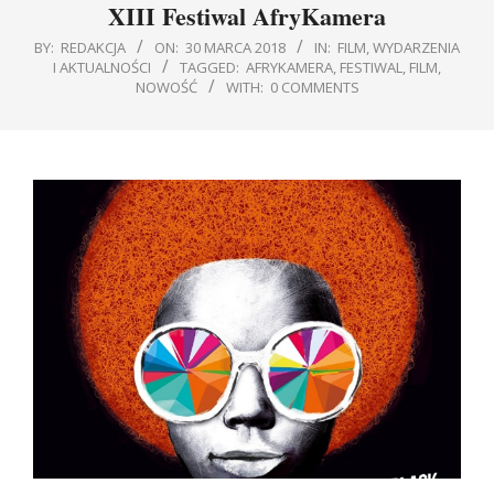
XIII Festiwal AfryKamera
BY:
REDAKCJA
ON:
30 MARCA 2018
IN:
FILM
,
WYDARZENIA
I AKTUALNOŚCI
TAGGED:
AFRYKAMERA
,
FESTIWAL
,
FILM
,
NOWOŚĆ
WITH:
0 COMMENTS