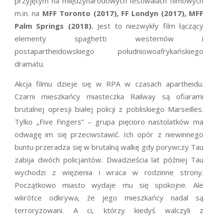
przyjętym na międzynarodowych festiwalach filmowych
m.in. na
MFF Toronto (2017), FF Londyn (2017), MFF
Palm Springs (2018).
Jest to niezwykły film łączący
elementy spaghetti westernów i
postapartheidowskiego południowoafrykańskiego
dramatu.
Akcja filmu dzieje się w RPA w czasach apartheidu.
Czarni mieszkańcy miasteczka Railway są ofiarami
brutalnej opresji białej policji z pobliskiego Marseilles.
Tylko „Five Fingers” – grupa pięcioro nastolatków ma
odwagę im się przeciwstawić. Ich opór z niewinnego
buntu przeradza się w brutalną walkę gdy porywczy Tau
zabija dwóch policjantów. Dwadzieścia lat później Tau
wychodzi z więzienia i wraca w rodzinne strony.
Początkowo miasto wydaje mu się spokojne. Ale
wkrótce odkrywa, że jego mieszkańcy nadal są
terroryzowani. A ci, którzy kiedyś walczyli z