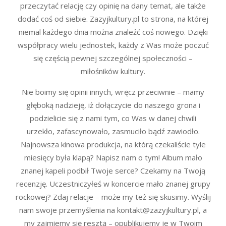
przeczytać relację czy opinię na dany temat, ale także
dodać coś od siebie. Zazyjkultury.pl to strona, na której
niemal każdego dnia można znaleźć coś nowego. Dzięki
współpracy wielu jednostek, każdy z Was może poczuć
się częścią pewnej szczególnej społeczności –
miłośników kultury.
Nie boimy się opinii innych, wręcz przeciwnie – mamy
głęboką nadzieję, iż dołączycie do naszego grona i
podzielicie się z nami tym, co Was w danej chwili
urzekło, zafascynowało, zasmuciło bądź zawiodło.
Najnowsza kinowa produkcja, na którą czekaliście tyle
miesięcy była klapą? Napisz nam o tym! Album mało
znanej kapeli podbił Twoje serce? Czekamy na Twoją
recenzję. Uczestniczyłeś w koncercie mało znanej grupy
rockowej? Zdaj relacje – może my też się skusimy. Wyślij
nam swoje przemyślenia na kontakt@zazyjkultury.pl, a
my zajmiemy się resztą – opublikujemy je w Twoim