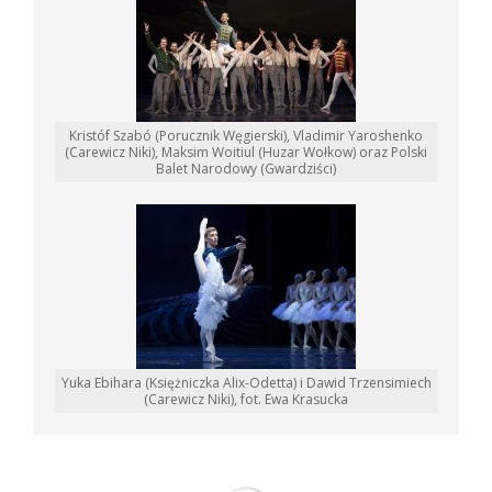
Kristóf Szabó (Porucznik Węgierski), Vladimir Yaroshenko
(Carewicz Niki), Maksim Woitiul (Huzar Wołkow) oraz Polski
Balet Narodowy (Gwardziści)
Yuka Ebihara (Księżniczka Alix-Odetta) i Dawid Trzensimiech
(Carewicz Niki), fot. Ewa Krasucka