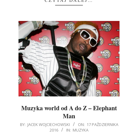
Muzyka world od A do Z – Elephant
Man
2016-
BY:
JACEK WOJCIECHOWSKI
ON:
17 PAŹDZIERNIKA
2016
IN:
MUZYKA
10-