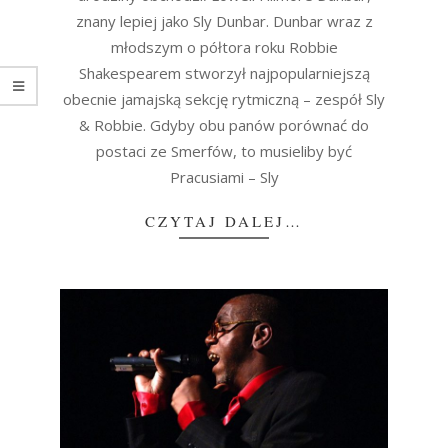
znany lepiej jako Sly Dunbar. Dunbar wraz z
młodszym o półtora roku Robbie
Shakespearem stworzył najpopularniejszą
obecnie jamajską sekcję rytmiczną – zespół Sly
& Robbie. Gdyby obu panów porównać do
postaci ze Smerfów, to musieliby być
Pracusiami – Sly
CZYTAJ DALEJ…