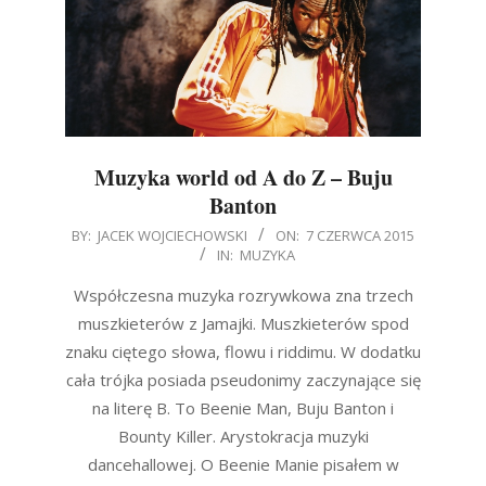
Muzyka world od A do Z – Buju
Banton
2015-
BY:
JACEK WOJCIECHOWSKI
ON:
7 CZERWCA 2015
IN:
MUZYKA
06-
07
Współczesna muzyka rozrywkowa zna trzech
muszkieterów z Jamajki. Muszkieterów spod
znaku ciętego słowa, flowu i riddimu. W dodatku
cała trójka posiada pseudonimy zaczynające się
na literę B. To Beenie Man, Buju Banton i
Bounty Killer. Arystokracja muzyki
dancehallowej. O Beenie Manie pisałem w