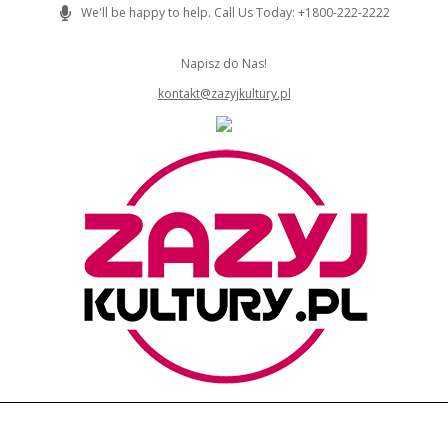
Skip
We'll be happy to help. Call Us Today: +1800-222-2222
to
content
Napisz do Nas!
kontakt@zazyjkultury.pl
ZAZYJKULTURY
Primary
Navigation