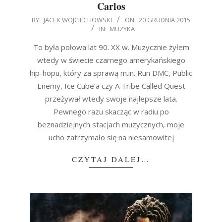
Carlos
2015-
BY:
JACEK WOJCIECHOWSKI
ON:
20 GRUDNIA 2015
IN:
MUZYKA
12-
20
To była połowa lat 90. XX w. Muzycznie żyłem
wtedy w świecie czarnego amerykańskiego
hip-hopu, który za sprawą m.in. Run DMC, Public
Enemy, Ice Cube’a czy A Tribe Called Quest
przeżywał wtedy swoje najlepsze lata.
Pewnego razu skacząc w radiu po
beznadziejnych stacjach muzycznych, moje
ucho zatrzymało się na niesamowitej
CZYTAJ DALEJ…