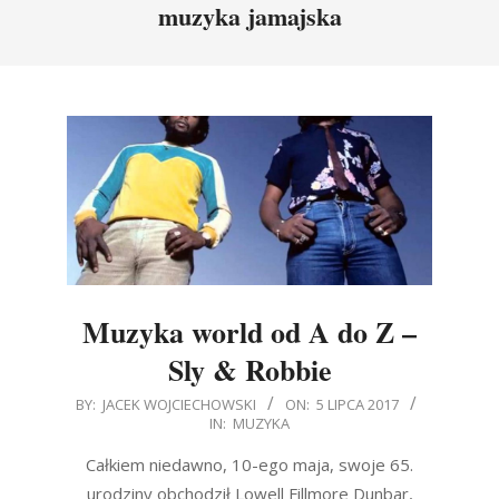
muzyka jamajska
Muzyka world od A do Z –
Sly & Robbie
2017-
BY:
JACEK WOJCIECHOWSKI
ON:
5 LIPCA 2017
IN:
MUZYKA
07-
05
Całkiem niedawno, 10-ego maja, swoje 65.
urodziny obchodził Lowell Fillmore Dunbar,