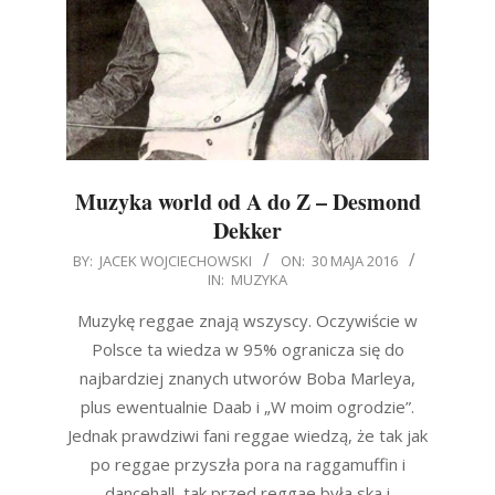
Muzyka world od A do Z – Desmond
Dekker
2016-
BY:
JACEK WOJCIECHOWSKI
ON:
30 MAJA 2016
IN:
MUZYKA
05-
30
Muzykę reggae znają wszyscy. Oczywiście w
Polsce ta wiedza w 95% ogranicza się do
najbardziej znanych utworów Boba Marleya,
plus ewentualnie Daab i „W moim ogrodzie”.
Jednak prawdziwi fani reggae wiedzą, że tak jak
po reggae przyszła pora na raggamuffin i
dancehall, tak przed reggae była ska i