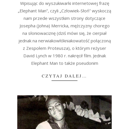
17
Wpisując do wyszukiwarki internetowej frazę
„Elephant Man”, czyli „Człowiek-Słoń” wyskoczą
nam przede wszystkim strony dotyczące
Josepha (Johna) Merricka, mężczyzny chorego
na słoniowaciznę (dziś mówi się, że cierpiał
jednak na nerwiakowłókniakowatość połączoną
z Zespołem Proteusza), o którym reżyser
David Lynch w 1980 r. nakręcił film. Jednak
Elephant Man to także pseudonim
CZYTAJ DALEJ…