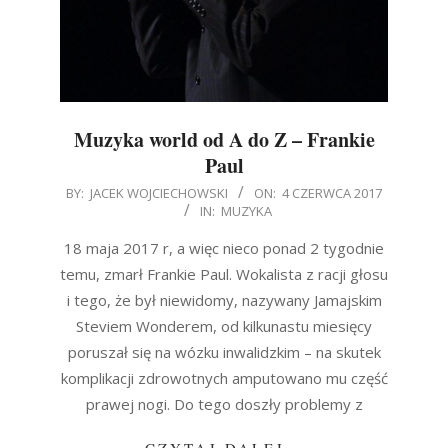
Muzyka world od A do Z – Frankie
Paul
2017-
BY:
JACEK WOJCIECHOWSKI
ON:
4 CZERWCA 2017
IN:
MUZYKA
06-
04
18 maja 2017 r, a więc nieco ponad 2 tygodnie
temu, zmarł Frankie Paul. Wokalista z racji głosu
i tego, że był niewidomy, nazywany Jamajskim
Steviem Wonderem, od kilkunastu miesięcy
poruszał się na wózku inwalidzkim – na skutek
komplikacji zdrowotnych amputowano mu część
prawej nogi. Do tego doszły problemy z
CZYTAJ DALEJ…