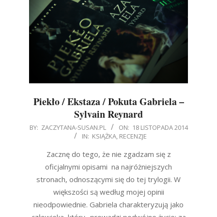
Piekło / Ekstaza / Pokuta Gabriela –
Sylvain Reynard
2014-
BY:
ZACZYTANA-SUSAN.PL
ON:
18 LISTOPADA 2014
IN:
KSIĄŻKA
,
RECENZJE
11-
18
Zacznę do tego, że nie zgadzam się z
oficjalnymi opisami na najróżniejszych
stronach, odnoszącymi się do tej trylogii. W
większości są według mojej opinii
nieodpowiednie. Gabriela charakteryzują jako