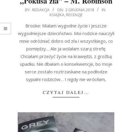
„Pokusa zła” – M. Robinson
2018-
BY:
REDAKCJA
ON:
2 GRUDNIA 2018
IN:
KSIĄŻKA
,
RECENZJE
12-
02
Brooke: Miałam wygodne życie i jeszcze
wygodniejsze dzieciństwo. Moi rodzice nauczyli
mnie odróżniać dobro od zła i wszystkiego, co
pomiędzy… Ale ja wolałam szarą strefę.
Chciałam przeżyć życie na krawędzi, z groźbą
upadku. Nie dbałam o konsekwencje, bo moje
serce zostało roztrzaskane na podłodze
sypialni rodziców… I nigdy nie wróciłam,
CZYTAJ DALEJ…