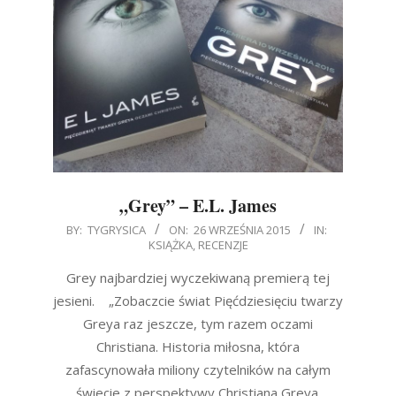
„Grey” – E.L. James
2015-
BY:
TYGRYSICA
ON:
26 WRZEŚNIA 2015
IN:
KSIĄŻKA
,
RECENZJE
09-
26
Grey najbardziej wyczekiwaną premierą tej
jesieni. „Zobaczcie świat Pięćdziesięciu twarzy
Greya raz jeszcze, tym razem oczami
Christiana. Historia miłosna, która
zafascynowała miliony czytelników na całym
świecie z perspektywy Christiana Greya.