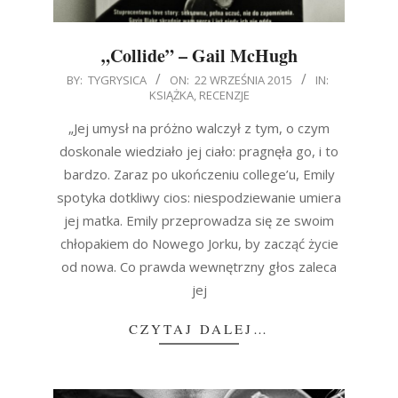
„Collide” – Gail McHugh
2015-
BY:
TYGRYSICA
ON:
22 WRZEŚNIA 2015
IN:
KSIĄŻKA
,
RECENZJE
09-
22
„Jej umysł na próżno walczył z tym, o czym
doskonale wiedziało jej ciało: pragnęła go, i to
bardzo. Zaraz po ukończeniu college’u, Emily
spotyka dotkliwy cios: niespodziewanie umiera
jej matka. Emily przeprowadza się ze swoim
chłopakiem do Nowego Jorku, by zacząć życie
od nowa. Co prawda wewnętrzny głos zaleca
jej
CZYTAJ DALEJ…