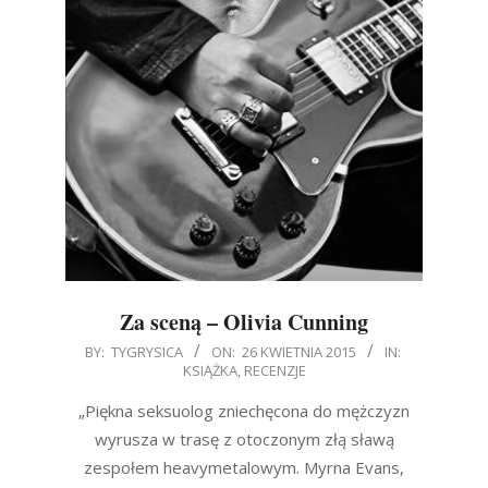
Za sceną – Olivia Cunning
2015-
BY:
TYGRYSICA
ON:
26 KWIETNIA 2015
IN:
KSIĄŻKA
,
RECENZJE
04-
26
„Piękna seksuolog zniechęcona do mężczyzn
wyrusza w trasę z otoczonym złą sławą
zespołem heavymetalowym. Myrna Evans,