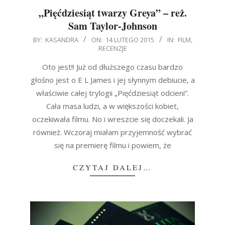
„Pięćdziesiąt twarzy Greya” – reż.
Sam Taylor-Johnson
2015-
BY:
KASANDRA
ON:
14 LUTEGO 2015
IN:
FILM
,
RECENZJE
02-
14
Oto jest!! Już od dłuższego czasu bardzo
głośno jest o E L James i jej słynnym debiucie, a
właściwie całej trylogii „Pięćdziesiąt odcieni”.
Cała masa ludzi, a w większości kobiet,
oczekiwała filmu. No i wreszcie się doczekali. Ja
również. Wczoraj miałam przyjemność wybrać
się na premierę filmu i powiem, że
CZYTAJ DALEJ…