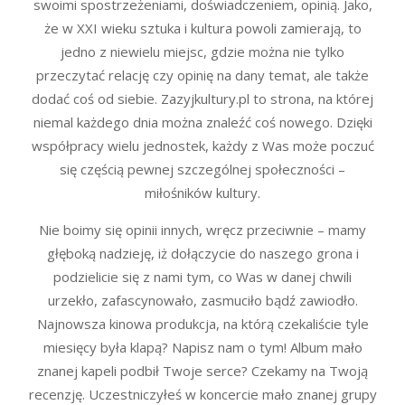
swoimi spostrzeżeniami, doświadczeniem, opinią. Jako,
że w XXI wieku sztuka i kultura powoli zamierają, to
jedno z niewielu miejsc, gdzie można nie tylko
przeczytać relację czy opinię na dany temat, ale także
dodać coś od siebie. Zazyjkultury.pl to strona, na której
niemal każdego dnia można znaleźć coś nowego. Dzięki
współpracy wielu jednostek, każdy z Was może poczuć
się częścią pewnej szczególnej społeczności –
miłośników kultury.
Nie boimy się opinii innych, wręcz przeciwnie – mamy
głęboką nadzieję, iż dołączycie do naszego grona i
podzielicie się z nami tym, co Was w danej chwili
urzekło, zafascynowało, zasmuciło bądź zawiodło.
Najnowsza kinowa produkcja, na którą czekaliście tyle
miesięcy była klapą? Napisz nam o tym! Album mało
znanej kapeli podbił Twoje serce? Czekamy na Twoją
recenzję. Uczestniczyłeś w koncercie mało znanej grupy