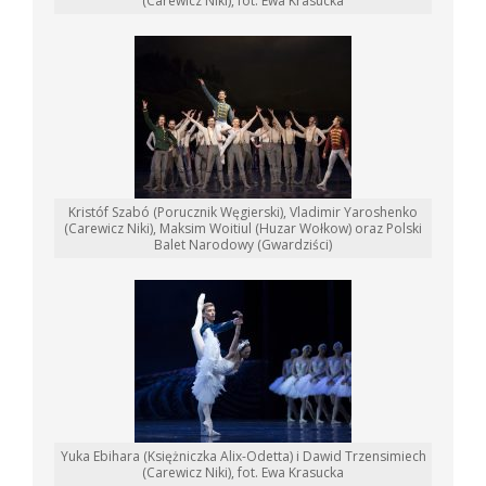
(Carewicz Niki), fot. Ewa Krasucka
Kristóf Szabó (Porucznik Węgierski), Vladimir Yaroshenko
(Carewicz Niki), Maksim Woitiul (Huzar Wołkow) oraz Polski
Balet Narodowy (Gwardziści)
Yuka Ebihara (Księżniczka Alix-Odetta) i Dawid Trzensimiech
(Carewicz Niki), fot. Ewa Krasucka