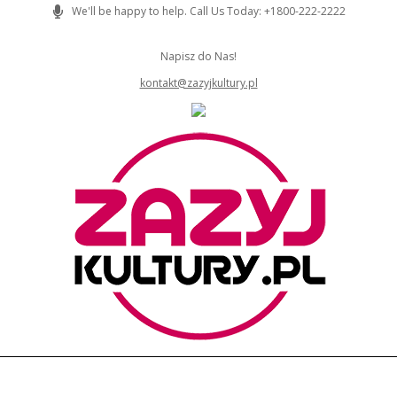
Skip
We'll be happy to help. Call Us Today: +1800-222-2222
to
content
Napisz do Nas!
kontakt@zazyjkultury.pl
ZAZYJKULTURY
Primary
Navigation