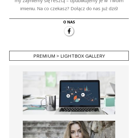
my zajmiemy się resztą – opublikujemy je w Twoim
imieniu. Na co czekasz? Dołącz do nas już dziś!
O NAS
PREMIUM > LIGHTBOX GALLERY