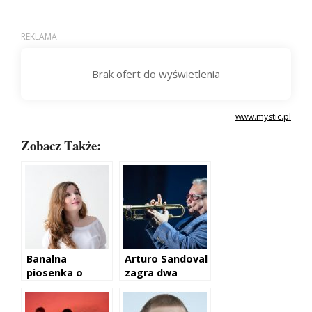
www.mystic.pl
Zobacz Także:
Banalna
Arturo Sandoval
piosenka o
zagra dwa
miłości w Święta
koncerty w
Polsce