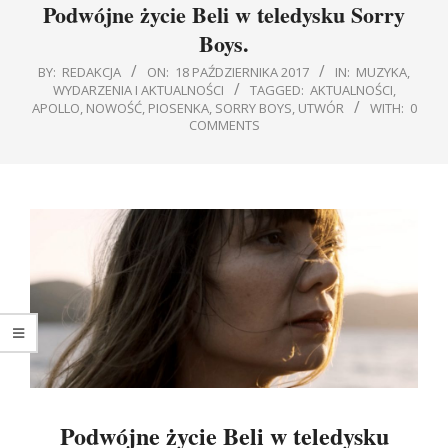
Podwójne życie Beli w teledysku Sorry
Boys.
BY:
REDAKCJA
ON:
18 PAŹDZIERNIKA 2017
IN:
MUZYKA
,
WYDARZENIA I AKTUALNOŚCI
TAGGED:
AKTUALNOŚCI
,
APOLLO
,
NOWOŚĆ
,
PIOSENKA
,
SORRY BOYS
,
UTWÓR
WITH:
0
COMMENTS
Podwójne życie Beli w teledysku