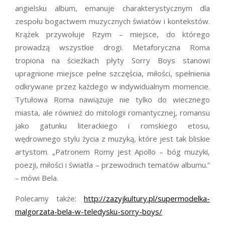
angielsku album, emanuje charakterystycznym dla
zespołu bogactwem muzycznych światów i kontekstów.
Krążek przywołuje Rzym – miejsce, do którego
prowadzą wszystkie drogi. Metaforyczna Roma
tropiona na ścieżkach płyty Sorry Boys stanowi
upragnione miejsce pełne szczęścia, miłości, spełnienia
odkrywane przez każdego w indywidualnym momencie.
Tytułowa Roma nawiązuje nie tylko do wiecznego
miasta, ale również do mitologii romantycznej, romansu
jako gatunku literackiego i romskiego etosu,
wędrownego stylu życia z muzyką, które jest tak bliskie
artystom. „Patronem Romy jest Apollo – bóg muzyki,
poezji, miłości i światła – przewodnich tematów albumu.”
– mówi Bela.
Polecamy także:
http://zazyjkultury.pl/supermodelka-
malgorzata-bela-w-teledysku-sorry-boys/