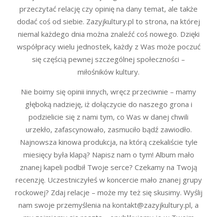
przeczytać relację czy opinię na dany temat, ale także
dodać coś od siebie. Zazyjkultury.pl to strona, na której
niemal każdego dnia można znaleźć coś nowego. Dzięki
współpracy wielu jednostek, każdy z Was może poczuć
się częścią pewnej szczególnej społeczności –
miłośników kultury.
Nie boimy się opinii innych, wręcz przeciwnie – mamy
głęboką nadzieję, iż dołączycie do naszego grona i
podzielicie się z nami tym, co Was w danej chwili
urzekło, zafascynowało, zasmuciło bądź zawiodło.
Najnowsza kinowa produkcja, na którą czekaliście tyle
miesięcy była klapą? Napisz nam o tym! Album mało
znanej kapeli podbił Twoje serce? Czekamy na Twoją
recenzję. Uczestniczyłeś w koncercie mało znanej grupy
rockowej? Zdaj relacje – może my też się skusimy. Wyślij
nam swoje przemyślenia na kontakt@zazyjkultury.pl, a