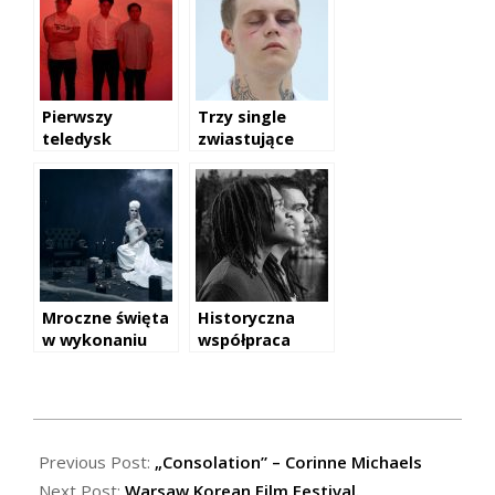
Pierwszy
Trzy single
teledysk
zwiastujące
promujący
trzeci album
nową płytę The
Yung Leana
Wombats.
„Stranger”.
Mroczne święta
Historyczna
w wykonaniu
współpraca
Tarji Turunen
Kamila
Bednarka z
wytwórnią VP
Records
2017-
10-
Previous Post:
„Consolation” – Corinne Michaels
18
Next Post:
Warsaw Korean Film Festival.