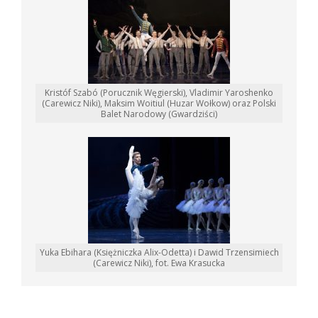
Kristóf Szabó (Porucznik Węgierski), Vladimir Yaroshenko
(Carewicz Niki), Maksim Woitiul (Huzar Wołkow) oraz Polski
Balet Narodowy (Gwardziści)
Yuka Ebihara (Księżniczka Alix-Odetta) i Dawid Trzensimiech
(Carewicz Niki), fot. Ewa Krasucka