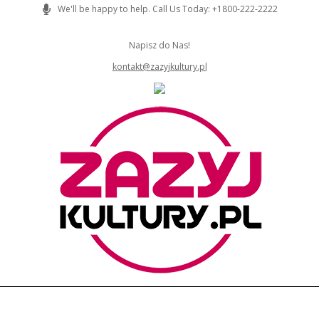
Skip
We'll be happy to help. Call Us Today: +1800-222-2222
to
content
Napisz do Nas!
kontakt@zazyjkultury.pl
ZAZYJKULTURY
Primary
Navigation