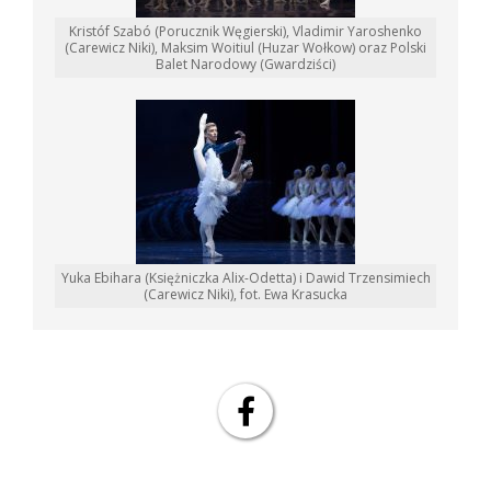
Kristóf Szabó (Porucznik Węgierski), Vladimir Yaroshenko
(Carewicz Niki), Maksim Woitiul (Huzar Wołkow) oraz Polski
Balet Narodowy (Gwardziści)
Yuka Ebihara (Księżniczka Alix-Odetta) i Dawid Trzensimiech
(Carewicz Niki), fot. Ewa Krasucka