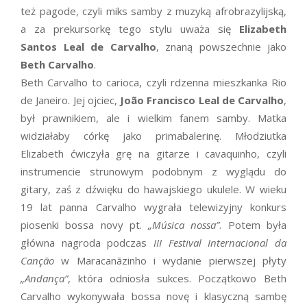
też pagode, czyli miks samby z muzyką afrobrazylijską,
a za prekursorkę tego stylu uważa się
Elizabeth
Santos Leal de Carvalho
, znaną powszechnie jako
Beth Carvalho
.
Beth Carvalho to carioca, czyli rdzenna mieszkanka Rio
de Janeiro. Jej ojciec,
João Francisco Leal de Carvalho
,
był prawnikiem, ale i wielkim fanem samby. Matka
widziałaby córkę jako primabalerinę. Młodziutka
Elizabeth ćwiczyła grę na gitarze i cavaquinho, czyli
instrumencie strunowym podobnym z wyglądu do
gitary, zaś z dźwięku do hawajskiego ukulele. W wieku
19 lat panna Carvalho wygrała telewizyjny konkurs
piosenki bossa novy pt.
„Música nossa”
. Potem była
główna nagroda podczas
III Festival Internacional da
Canção
w Maracanãzinho i wydanie pierwszej płyty
„Andança”
, która odniosła sukces. Początkowo Beth
Carvalho wykonywała bossa novę i klasyczną sambę