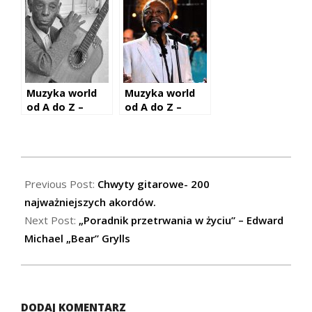
Muzyka world
Muzyka world
od A do Z –
od A do Z –
Donga
Martinho da Vila
2015-
12-
Previous Post:
Chwyty gitarowe- 200
26
najważniejszych akordów.
Next Post:
„Poradnik przetrwania w życiu” – Edward
Michael „Bear” Grylls
DODAJ KOMENTARZ