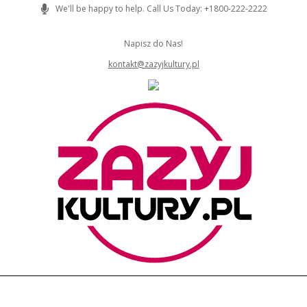
Skip
We'll be happy to help. Call Us Today: +1800-222-2222
to
content
Napisz do Nas!
kontakt@zazyjkultury.pl
ZAZYJKULTURY
Primary
Navigation