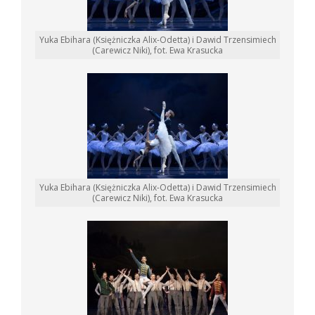
Yuka Ebihara (Księżniczka Alix-Odetta) i Dawid Trzensimiech
(Carewicz Niki), fot. Ewa Krasucka
Yuka Ebihara (Księżniczka Alix-Odetta) i Dawid Trzensimiech
(Carewicz Niki), fot. Ewa Krasucka