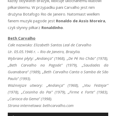
każdy obywatel Brazylii, kibicuje ukochanemu klubowi
piłkarskiemu. W przypadku pani Carvalho jest nim
drużyna Botafogo Rio de Janeiro. Natomiast wielkim
fanem muzyki pagode jest
Ronaldo de Assis Moreira
,
czyli słynny piłkarz
Ronaldinho
.
Beth Carvalho
Całe nazwisko: Elizabeth Santos Leal de Carvalho
Ur. 05.05.1946 r. – Rio de Janeiro, Brazylia.
Wybrane płyty: „Andança” (1968), „De Pé No Chão” (1978),
„Beth Carvalho no Pagode” (1979), „Saudades da
Guanabara” (1989), „Beth Carvalho Canta o Samba de São
Paulo” (1993).
Ważniejsze utwory: „Andança” (1968), „Vou Festejar”
(1978), „Coisinha do Pai” (1979), „Firme e Forte” (1983),
„Carioca da Gema” (1998).
Strona internetowa: bethcarvalho.com
Odtwarzacz