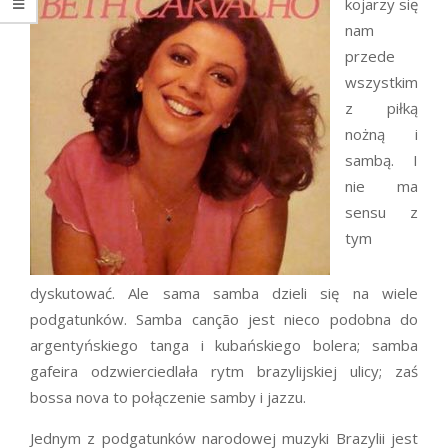
kojarzy się
nam
przede
wszystkim
z piłką
nożną i
sambą. I
nie ma
sensu z
tym
dyskutować. Ale sama samba dzieli się na wiele
podgatunków. Samba canção jest nieco podobna do
argentyńskiego tanga i kubańskiego bolera; samba
gafeira odzwierciedlała rytm brazylijskiej ulicy; zaś
bossa nova to połączenie samby i jazzu.
Jednym z podgatunków narodowej muzyki Brazylii jest