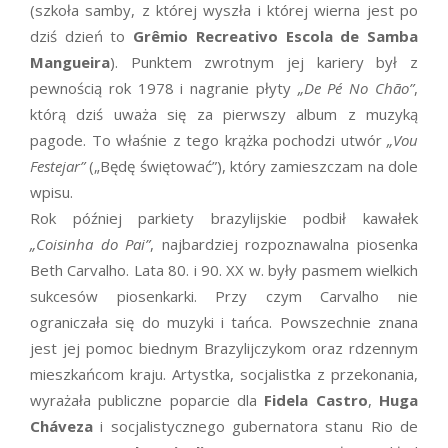
(szkoła samby, z której wyszła i której wierna jest po
dziś dzień to
Grêmio Recreativo Escola de Samba
Mangueira
). Punktem zwrotnym jej kariery był z
pewnością rok 1978 i nagranie płyty
„De Pé No Chão”
,
którą dziś uważa się za pierwszy album z muzyką
pagode. To właśnie z tego krążka pochodzi utwór
„Vou
Festejar”
(„Będę świętować”), który zamieszczam na dole
wpisu.
Rok później parkiety brazylijskie podbił kawałek
„Coisinha do Pai”
, najbardziej rozpoznawalna piosenka
Beth Carvalho. Lata 80. i 90. XX w. były pasmem wielkich
sukcesów piosenkarki. Przy czym Carvalho nie
ograniczała się do muzyki i tańca. Powszechnie znana
jest jej pomoc biednym Brazylijczykom oraz rdzennym
mieszkańcom kraju. Artystka, socjalistka z przekonania,
wyrażała publiczne poparcie dla
Fidela Castro
,
Huga
Cháveza
i socjalistycznego gubernatora stanu Rio de