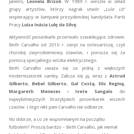
Janeiro,
Leonela Brizoli
. W 1989 r. weszła w skład
grupy artystów, którzy nagrali utwór
„Lula Lá”
wspierający w kampanii prezydenckiej kandydata Partii
Pracy
Luiza Inácia Lulę da Silvę
.
Aktywność piosenkarki przerwało szwankujące zdrowie.
Beth Carvalho od 2010 r. cierpi na osteoartozę, czyli
chorobę zwyrodnieniową stawów, i porusza się za
pomocą specjalnego wózka elektrycznego.
Beth Carvalho uważa się za jedną z większych
modernizatorek samby. Zalicza się ją, wraz z
Astrud
Gilberto
,
Bebel Gilberto
,
Gal Costą
,
Elis Reginą
,
Margareth Menezes
i
Ivete Sangalo
do
najwybitniejszych brazylijskich piosenkarek wszech
czasów. I tego nikt pani Carvalho nie odbierze.
No dobrze, a co ze wspomnianym na początku
futbolem? Proszę bardzo – Beth Carvalho, jak niemal