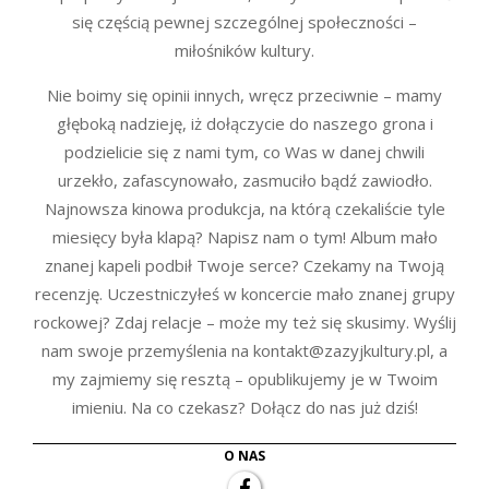
się częścią pewnej szczególnej społeczności –
miłośników kultury.
Nie boimy się opinii innych, wręcz przeciwnie – mamy
głęboką nadzieję, iż dołączycie do naszego grona i
podzielicie się z nami tym, co Was w danej chwili
urzekło, zafascynowało, zasmuciło bądź zawiodło.
Najnowsza kinowa produkcja, na którą czekaliście tyle
miesięcy była klapą? Napisz nam o tym! Album mało
znanej kapeli podbił Twoje serce? Czekamy na Twoją
recenzję. Uczestniczyłeś w koncercie mało znanej grupy
rockowej? Zdaj relacje – może my też się skusimy. Wyślij
nam swoje przemyślenia na kontakt@zazyjkultury.pl, a
my zajmiemy się resztą – opublikujemy je w Twoim
imieniu. Na co czekasz? Dołącz do nas już dziś!
O NAS