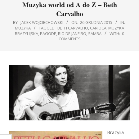
Muzyka world od A do Z – Beth
Carvalho
BY:
JACEK WOJCIECHOWSKI
ON:
26 GRUDNIA 2015
IN:
MUZYKA
TAGGED:
BETH CARVALHO
,
CARIOCA
,
MUZYKA
BRAZYLIJSKA
,
PAGODE
,
RIO DE JANEIRO
,
SAMBA
WITH:
0
COMMENTS
Brazylia