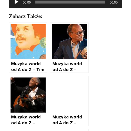
00:00
00:00
plików
dźwiękowych
Zobacz Także:
Muzyka world
Muzyka world
od A do Z – Tim
od A do Z –
Maia
Wilson das
Neves
Muzyka world
Muzyka world
od A do Z –
od A do Z –
Gilberto Gil
Pixinguinha