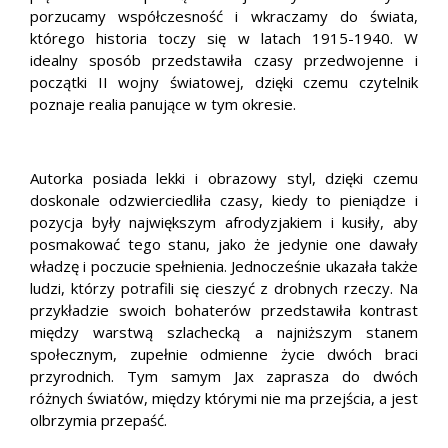
porzucamy współczesność i wkraczamy do świata,
którego historia toczy się w latach 1915-1940. W
idealny sposób przedstawiła czasy przedwojenne i
początki II wojny światowej, dzięki czemu czytelnik
poznaje realia panujące w tym okresie.
Autorka posiada lekki i obrazowy styl, dzięki czemu
doskonale odzwierciedliła czasy, kiedy to pieniądze i
pozycja były największym afrodyzjakiem i kusiły, aby
posmakować tego stanu, jako że jedynie one dawały
władzę i poczucie spełnienia. Jednocześnie ukazała także
ludzi, którzy potrafili się cieszyć z drobnych rzeczy. Na
przykładzie swoich bohaterów przedstawiła kontrast
między warstwą szlachecką a najniższym stanem
społecznym, zupełnie odmienne życie dwóch braci
przyrodnich. Tym samym Jax zaprasza do dwóch
różnych światów, między którymi nie ma przejścia, a jest
olbrzymia przepaść.