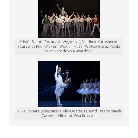
Kristóf Szabó (Porucznik Węgierski), Vladimir Yaroshenko
(Carewicz Niki), Maksim Woitiul (Huzar Wołkow) oraz Polski
Balet Narodowy (Gwardziści)
Yuka Ebihara (Księżniczka Alix-Odetta) i Dawid Trzensimiech
(Carewicz Niki), fot. Ewa Krasucka