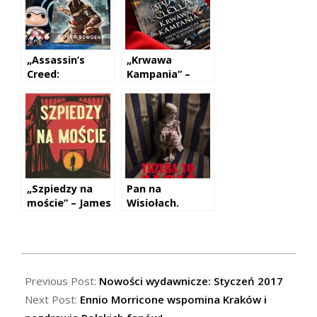
„Assassin’s
„Krwawa
Creed:
Kampania” –
Objawienia” –
Brett McClellan
Oliver Bowden
„Szpiedzy na
Pan na
moście” – James
Wisiołach.
B. Donovan.
Trzeba to zabić
– Piotr Kulpa
2017-
01-
Previous Post:
Nowości wydawnicze: Styczeń 2017
02
Next Post:
Ennio Morricone wspomina Kraków i