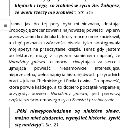
błędach i tego, co zrobiłeś w życiu źle. Żałujesz,
że wielu rzeczy nie zrobiłeś”.
Str. 315
Joanna Jax do tej pory była mi nieznana, dostając
propozycję zrecenzowania najnowszej powieści, wpierw
przeczytałam krótki blurb, który mocno mnie zaciekawił,
a chęć poznania twórczości pisarki tylko spotęgowała
mój apetyt na przeczytanie książki. Teraz gdy jestem
po lekturze, mogę z czystym sumieniem napisać, że
Narodziny gniewu
to mocna, chwytająca za serce i
ujmująca powieść. Niesamowicie interesująca,
nieprzeciętna, pełna napięcia historię dwóch przyrodnich
braci – Juliana Chełmickiego i Emila Lewina. To opowieść,
która porwie każdego, a to dopiero początek wspaniałej
przygody, bowiem
Narodziny gniewu,
jest pierwszą
częścią sześciotomowego cyklu
Zemsta i przebaczenie.
„Póki niewypowiedziane są niektóre słowa,
można mieć złudzenia, wymyślać historie, żywić
się nadzieją”.
Str. 21