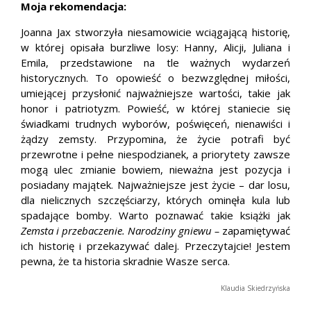
Moja rekomendacja:
Joanna Jax stworzyła niesamowicie wciągającą historię,
w której opisała burzliwe losy: Hanny, Alicji, Juliana i
Emila, przedstawione na tle ważnych wydarzeń
historycznych. To opowieść o bezwzględnej miłości,
umiejącej przysłonić najważniejsze wartości, takie jak
honor i patriotyzm. Powieść, w której staniecie się
świadkami trudnych wyborów, poświęceń, nienawiści i
żądzy zemsty. Przypomina, że życie potrafi być
przewrotne i pełne niespodzianek, a priorytety zawsze
mogą ulec zmianie bowiem, nieważna jest pozycja i
posiadany majątek. Najważniejsze jest życie – dar losu,
dla nielicznych szczęściarzy, których ominęła kula lub
spadające bomby. Warto poznawać takie książki jak
Zemsta i przebaczenie. Narodziny gniewu –
zapamiętywać
ich historię i przekazywać dalej. Przeczytajcie! Jestem
pewna, że ta historia skradnie Wasze serca.
Klaudia Skiedrzyńska