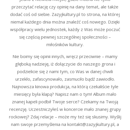
przeczytać relację czy opinię na dany temat, ale także
dodać coś od siebie. Zazyjkultury.pl to strona, na której
niemal każdego dnia można znaleźć coś nowego. Dzięki
współpracy wielu jednostek, każdy z Was może poczuć
się częścią pewnej szczególnej społeczności –
miłośników kultury.
Nie boimy się opinii innych, wręcz przeciwnie – mamy
głęboką nadzieję, iż dołączycie do naszego grona i
podzielicie się z nami tym, co Was w danej chwili
urzekło, zafascynowało, zasmuciło bądź zawiodło.
Najnowsza kinowa produkcja, na którą czekaliście tyle
miesięcy była klapą? Napisz nam o tym! Album mało
znanej kapeli podbił Twoje serce? Czekamy na Twoją
recenzję. Uczestniczyłeś w koncercie mało znanej grupy
rockowej? Zdaj relacje – może my też się skusimy. Wyślij
nam swoje przemyślenia na kontakt@zazyjkultury.pl, a