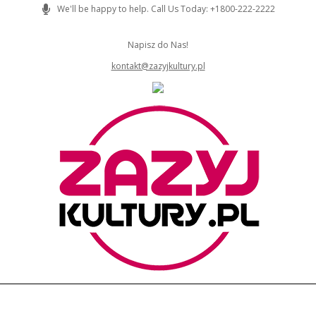
Skip
We'll be happy to help. Call Us Today: +1800-222-2222
to
content
Napisz do Nas!
kontakt@zazyjkultury.pl
ZAZYJKULTURY
Primary
Navigation