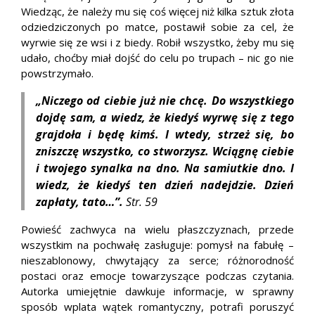
Wiedząc, że należy mu się coś więcej niż kilka sztuk złota
odziedziczonych po matce, postawił sobie za cel, że
wyrwie się ze wsi i z biedy. Robił wszystko, żeby mu się
udało, choćby miał dojść do celu po trupach – nic go nie
powstrzymało.
„Niczego od ciebie już nie chcę. Do wszystkiego
dojdę sam, a wiedz, że kiedyś wyrwę się z tego
grajdoła i będę kimś. I wtedy, strzeż się, bo
zniszczę wszystko, co stworzysz. Wciągnę ciebie
i twojego synalka na dno. Na samiutkie dno. I
wiedz, że kiedyś ten dzień nadejdzie. Dzień
zapłaty, tato…”.
Str. 59
Powieść zachwyca na wielu płaszczyznach, przede
wszystkim na pochwałę zasługuje: pomysł na fabułę –
nieszablonowy, chwytający za serce; różnorodność
postaci oraz emocje towarzyszące podczas czytania.
Autorka umiejętnie dawkuje informacje, w sprawny
sposób wplata wątek romantyczny, potrafi poruszyć