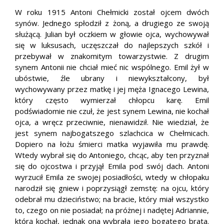
W roku 1915 Antoni Chełmicki został ojcem dwóch
synów. Jednego spłodził z żoną, a drugiego ze swoją
służącą. Julian był oczkiem w głowie ojca, wychowywał
się w luksusach, uczęszczał do najlepszych szkół i
przebywał w znakomitym towarzystwie. Z drugim
synem Antonii nie chciał mieć nic wspólnego. Emil żył w
ubóstwie, źle ubrany i niewykształcony, był
wychowywany przez matkę i jej męża Ignacego Lewina,
który często wymierzał chłopcu karę. Emil
podświadomie nie czuł, że jest synem Lewina, nie kochał
ojca, a wręcz przeciwnie, nienawidził. Nie wiedział, że
jest synem najbogatszego szlachcica w Chełmicach.
Dopiero na łożu śmierci matka wyjawiła mu prawdę.
Wtedy wybrał się do Antoniego, chcąc, aby ten przyznał
się do ojcostwa i przyjął Emila pod swój dach. Antoni
wyrzucił Emila ze swojej posiadłości, wtedy w chłopaku
narodził się gniew i poprzysiągł zemstę: na ojcu, który
odebrał mu dzieciństwo; na bracie, który miał wszystko
to, czego on nie posiadał; na próżnej i nadętej Adriannie,
którą kochał, jednak ona wybrała jego bogatego brata.