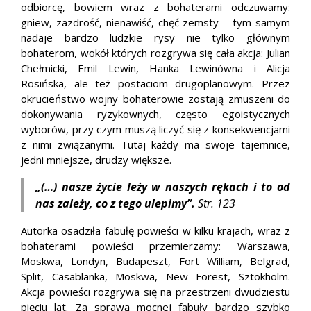
odbiorcę, bowiem wraz z bohaterami odczuwamy:
gniew, zazdrość, nienawiść, chęć zemsty – tym samym
nadaje bardzo ludzkie rysy nie tylko głównym
bohaterom, wokół których rozgrywa się cała akcja: Julian
Chełmicki, Emil Lewin, Hanka Lewinówna i Alicja
Rosińska, ale też postaciom drugoplanowym. Przez
okrucieństwo wojny bohaterowie zostają zmuszeni do
dokonywania ryzykownych, często egoistycznych
wyborów, przy czym muszą liczyć się z konsekwencjami
z nimi związanymi. Tutaj każdy ma swoje tajemnice,
jedni mniejsze, drudzy większe.
„(…) nasze życie leży w naszych rękach i to od
nas zależy, co z tego ulepimy”.
Str. 123
Autorka osadziła fabułę powieści w kilku krajach, wraz z
bohaterami powieści przemierzamy: Warszawa,
Moskwa, Londyn, Budapeszt, Fort William, Belgrad,
Split, Casablanka, Moskwa, New Forest, Sztokholm.
Akcja powieści rozgrywa się na przestrzeni dwudziestu
pięciu lat. Za sprawą mocnej fabuły bardzo szybko