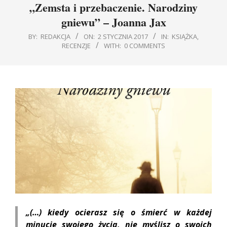
„Zemsta i przebaczenie. Narodziny
gniewu” – Joanna Jax
BY:
REDAKCJA
ON:
2 STYCZNIA 2017
IN:
KSIĄŻKA
,
RECENZJE
WITH:
0 COMMENTS
„(…) kiedy ocierasz się o śmierć w każdej
minucie swojego życia, nie myślisz o swoich