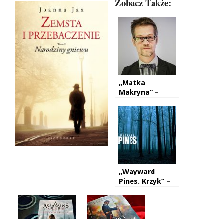
Zobacz Także:
„Matka
Makryna” –
Jacek Dehnel
„Wayward
Pines. Krzyk” –
Blake Crouch