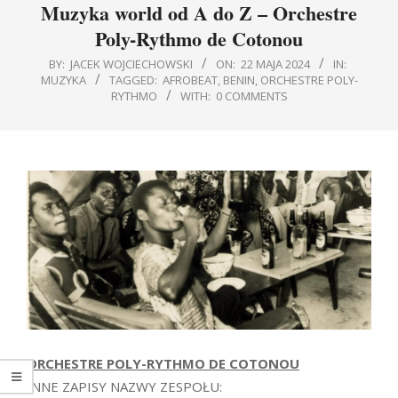
Muzyka world od A do Z – Orchestre
Poly-Rythmo de Cotonou
BY:
JACEK WOJCIECHOWSKI
ON:
22 MAJA 2024
IN:
MUZYKA
TAGGED:
AFROBEAT
,
BENIN
,
ORCHESTRE POLY-
RYTHMO
WITH:
0 COMMENTS
ORCHESTRE POLY-RYTHMO DE COTONOU
INNE ZAPISY NAZWY ZESPOŁU: