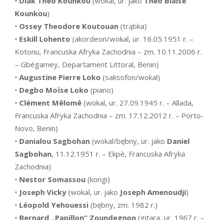
•
Diak Théo Kounkou
(wokal, ur. jako
Théo Blaise
Kounkou
)
•
Ossey Theodore Koutouan
(trąbka)
•
Eskill Lohento
(akordeon/wokal, ur. 16.05.1951 r. –
Kotonu, Francuska Afryka Zachodnia – zm. 10.11.2006 r.
– Gbégamey, Departament Littoral, Benin)
•
Augustine Pierre Loko
(saksofon/wokal)
•
Degbo Moïse Loko
(piano)
•
Clément Mêlomê
(wokal, ur. 27.09.1945 r. – Allada,
Francuska Afryka Zachodnia – zm. 17.12.2012 r. – Porto-
Novo, Benin)
•
Danialou Sagbohan
(wokal/bębny, ur. jako
Daniel
Sagbohan
, 11.12.1951 r. – Ekpè, Francuska Afryka
Zachodnia)
•
Nestor Somassou
(kongi)
•
Joseph Vicky
(wokal, ur. jako
Joseph Amenoudji
)
•
Léopold Yehouessi
(bębny, zm. 1982 r.)
•
Bernard „Papillon” Zoundegnon
(gitara, ur. 1967 r. –