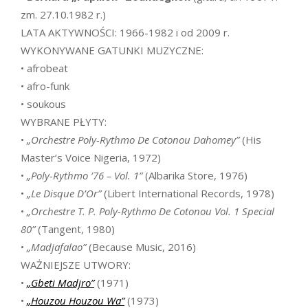
zm. 27.10.1982 r.)
LATA AKTYWNOŚCI: 1966-1982 i od 2009 r.
WYKONYWANE GATUNKI MUZYCZNE:
• afrobeat
• afro-funk
• soukous
WYBRANE PŁYTY:
•
„Orchestre Poly-Rythmo De Cotonou Dahomey”
(His
Master’s Voice Nigeria, 1972)
•
„Poly-Rythmo ’76 – Vol. 1”
(Albarika Store, 1976)
•
„Le Disque D’Or”
(Libert International Records, 1978)
•
„Orchestre T. P. Poly-Rythmo De Cotonou Vol. 1 Special
80”
(Tangent, 1980)
•
„Madjafalao”
(Because Music, 2016)
WAŻNIEJSZE UTWORY:
•
„Gbeti Madjro”
(1971)
•
„Houzou Houzou Wa”
(1973)