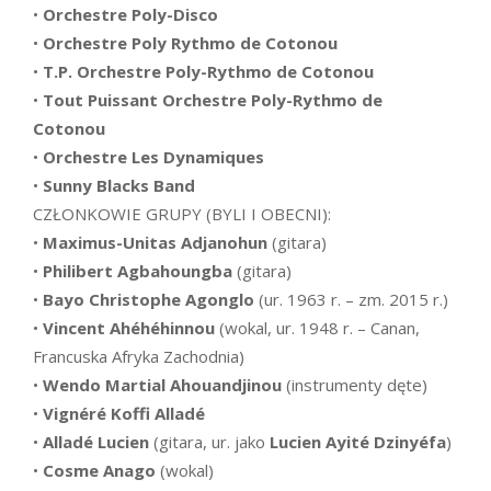
•
Orchestre Poly-Disco
•
Orchestre Poly Rythmo de Cotonou
•
T.P. Orchestre Poly-Rythmo de Cotonou
•
Tout Puissant Orchestre Poly-Rythmo de
Cotonou
•
Orchestre Les Dynamiques
•
Sunny Blacks Band
CZŁONKOWIE GRUPY (BYLI I OBECNI):
•
Maximus-Unitas Adjanohun
(gitara)
•
Philibert Agbahoungba
(gitara)
•
Bayo Christophe Agonglo
(ur. 1963 r. – zm. 2015 r.)
•
Vincent Ahéhéhinnou
(wokal, ur. 1948 r. – Canan,
Francuska Afryka Zachodnia)
•
Wendo Martial Ahouandjinou
(instrumenty dęte)
•
Vignéré Koffi Alladé
•
Alladé Lucien
(gitara, ur. jako
Lucien Ayité Dzinyéfa
)
•
Cosme Anago
(wokal)