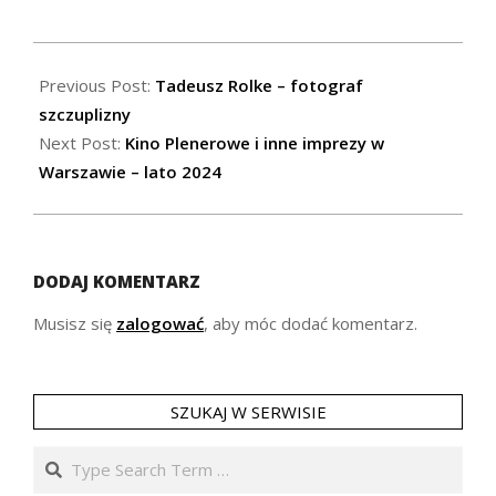
2024-
05-
Previous Post:
Tadeusz Rolke – fotograf
22
szczuplizny
Next Post:
Kino Plenerowe i inne imprezy w
Warszawie – lato 2024
DODAJ KOMENTARZ
Musisz się
zalogować
, aby móc dodać komentarz.
SZUKAJ W SERWISIE
Search