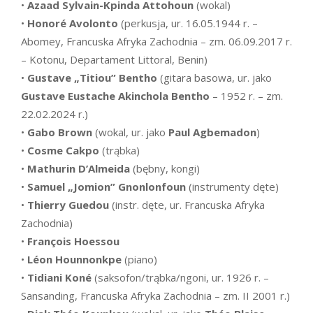
•
Azaad Sylvain-Kpinda Attohoun
(wokal)
•
Honoré Avolonto
(perkusja, ur. 16.05.1944 r. –
Abomey, Francuska Afryka Zachodnia – zm. 06.09.2017 r.
– Kotonu, Departament Littoral, Benin)
•
Gustave „Titiou” Bentho
(gitara basowa, ur. jako
Gustave Eustache Akinchola Bentho
– 1952 r. – zm.
22.02.2024 r.)
•
Gabo Brown
(wokal, ur. jako
Paul Agbemadon
)
•
Cosme Cakpo
(trąbka)
•
Mathurin D’Almeida
(bębny, kongi)
•
Samuel „Jomion” Gnonlonfoun
(instrumenty dęte)
•
Thierry Guedou
(instr. dęte, ur. Francuska Afryka
Zachodnia)
•
François Hoessou
•
Léon Hounnonkpe
(piano)
•
Tidiani Koné
(saksofon/trąbka/ngoni, ur. 1926 r. –
Sansanding, Francuska Afryka Zachodnia – zm. II 2001 r.)