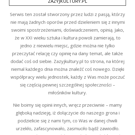
ZAZYJKULTURY.PL
Serwis ten został stworzony przez ludzi z pasją, którzy
nie mają żadnych oporów przed dzieleniem się z innymi
swoimi spostrzeżeniami, doświadczeniem, opinią. Jako,
że w XXI wieku sztuka i kultura powoli zamierają, to
jedno z niewielu miejsc, gdzie można nie tylko
przeczytać relację czy opinię na dany temat, ale także
dodać coś od siebie. Zazyjkultury.pl to strona, na której
niemal każdego dnia można znaleźć coś nowego. Dzięki
współpracy wielu jednostek, każdy z Was może poczuć
się częścią pewnej szczególnej społeczności –
miłośników kultury.
Nie boimy się opinii innych, wręcz przeciwnie – mamy
głęboką nadzieję, iż dołączycie do naszego grona i
podzielicie się z nami tym, co Was w danej chwili
urzekło, zafascynowało, zasmuciło bądź zawiodło.