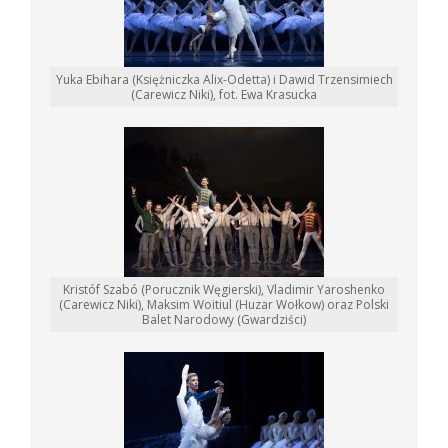
Yuka Ebihara (Księżniczka Alix-Odetta) i Dawid Trzensimiech
(Carewicz Niki), fot. Ewa Krasucka
Kristóf Szabó (Porucznik Węgierski), Vladimir Yaroshenko
(Carewicz Niki), Maksim Woitiul (Huzar Wołkow) oraz Polski
Balet Narodowy (Gwardziści)