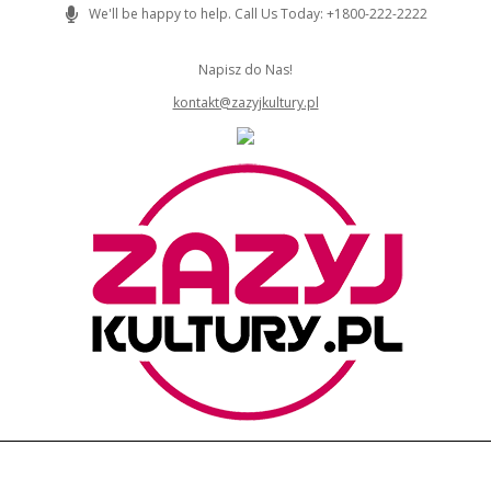
Skip
We'll be happy to help. Call Us Today: +1800-222-2222
to
content
Napisz do Nas!
kontakt@zazyjkultury.pl
ZAZYJKULTURY
Primary
Navigation