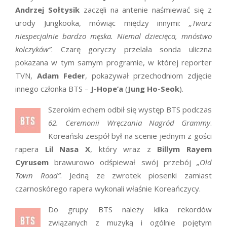
Andrzej Sołtysik
zaczęli na antenie naśmiewać się z
urody Jungkooka, mówiąc między innymi:
„Twarz
niespecjalnie bardzo męska. Niemal dziecięca, mnóstwo
kolczyków”
. Czarę goryczy przelała sonda uliczna
pokazana w tym samym programie, w której reporter
TVN,
Adam Feder
, pokazywał przechodniom zdjęcie
innego członka BTS –
J-Hope’a
(
Jung Ho-Seok
).
Szerokim echem odbił się występ BTS podczas
62. Ceremonii Wręczania Nagród Grammy
.
Koreański zespół był na scenie jednym z gości
rapera
Lil Nasa X
, który wraz z
Billym Rayem
Cyrusem
brawurowo odśpiewał swój przebój
„Old
Town Road”
. Jedną ze zwrotek piosenki zamiast
czarnoskórego rapera wykonali właśnie Koreańczycy.
Do grupy BTS należy kilka rekordów
związanych z muzyką i ogólnie pojętym