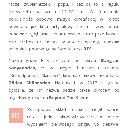
raczej zwolenniczek, k-popu, i też są to z reguły
dziewczęta w wieku 15-20 lat. O fenomenie
popularności popowej muzyki koreańskiej w Polsce
powstało już kilka artykułów, nie ma więc sensu
ponowne zgłębianie tematu. Warto za to przedstawić
kilka faktów na temat najpopularniejszego obecnie
zespołu k-popowego na świecie, czyli
BTS
.
Nazwa grupy BTS to skrót od zwrotu
Bangtan
Sonyeondan
, co w luźnym tłumaczeniu oznacza
„Kuloodpornych Skautów”. Japońska nazwa zespołu to
Bōdan Shōnendan
. Natomiast w 2017 r. grupa
ogłosiła, że ich nazwa będzie także skrótem od
angielskiego zwrotu
Beyond The Scene
.
Początkowo skład formacji ulegał sporej
rotacji, jednak skrystalizował się on przed
wydaniem pierwszego singla. Co ciekawe,