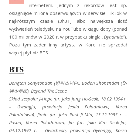
internetem. Jednym z rekordów jest np.
osiągnięcie miliona obserwujących w serwisie TikTok w
najkrótszym czasie (3h31) albo największa ilość
wyświetleń teledysku na YouTube w ciągu doby (ponad
100 milionów w 2020 r. w przypadku singla
„Dynamite”
).
Poza tym żaden inny artysta w Korei nie sprzedał
więcej płyt niż BTS.
BTS
Bangtan Sonyeondan (방탄소년단), Bōdan Shōnendan (防
弾少年団), Beyond The Scene
Skład zespołu: J-Hope (ur. jako Jung Ho-Seok, 18.02.1994 r.
– Gwangju, prowincja Jeolla Południowa, Korea
Południowa), Jimin (ur. jako Park Ji-Min, 13.12.1995 r. –
Pusan, Korea Południowa, Jin (ur. jako Kim Seok-Jin,
04.12.1992 r. – Gwacheon, prowincja Gyeonggi, Korea