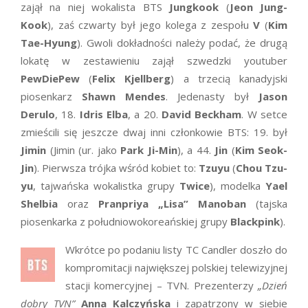
zajął na niej wokalista BTS
Jungkook
(
Jeon Jung-
Kook
), zaś czwarty był jego kolega z zespołu
V
(
Kim
Tae-Hyung
). Gwoli dokładności należy podać, że drugą
lokatę w zestawieniu zajął szwedzki youtuber
PewDiePew
(
Felix Kjellberg
) a trzecią kanadyjski
piosenkarz
Shawn Mendes
. Jedenasty był
Jason
Derulo
, 18.
Idris Elba
, a 20.
David Beckham
. W setce
zmieścili się jeszcze dwaj inni członkowie BTS: 19. był
Jimin
(Jimin (ur. jako
Park Ji-Min
), a 44.
Jin
(
Kim Seok-
Jin
). Pierwsza trójka wśród kobiet to:
Tzuyu
(
Chou Tzu-
yu
, tajwańska wokalistka grupy
Twice
), modelka
Yael
Shelbia
oraz
Pranpriya „Lisa” Manoban
(tajska
piosenkarka z południowokoreańskiej grupy
Blackpink
).
Wkrótce po podaniu listy TC Candler doszło do
kompromitacji największej polskiej telewizyjnej
stacji komercyjnej – TVN. Prezenterzy
„Dzień
dobry TVN”
Anna Kalczyńska
i zapatrzony w siebie