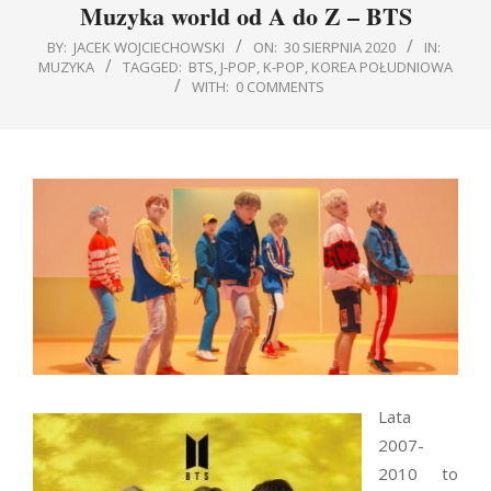
Muzyka world od A do Z – BTS
BY:
JACEK WOJCIECHOWSKI
ON:
30 SIERPNIA 2020
IN:
MUZYKA
TAGGED:
BTS
,
J-POP
,
K-POP
,
KOREA POŁUDNIOWA
WITH:
0 COMMENTS
Lata
2007-
2010 to