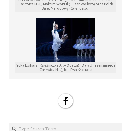
(Carewicz Niki), Maksim Woitiul (Huzar Wołkow) oraz Polski
Balet Narodowy (Gwardziści)
Yuka Ebihara (Księżniczka Alix-Odetta) i Dawid Trzensimiech
(Carewicz Niki), fot. Ewa Krasucka
Search