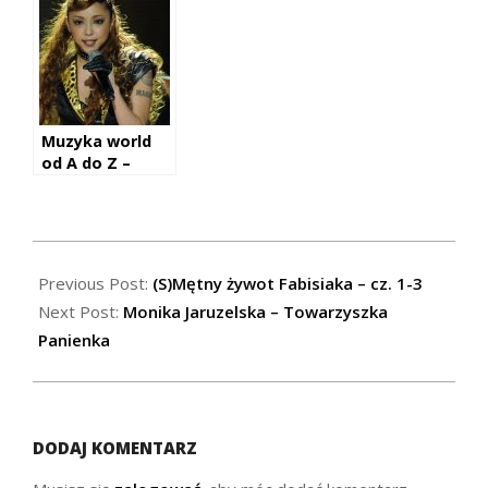
Muzyka world
od A do Z –
Namie Amuro
2020-
08-
Previous Post:
(S)Mętny żywot Fabisiaka – cz. 1-3
30
Next Post:
Monika Jaruzelska – Towarzyszka
Panienka
DODAJ KOMENTARZ