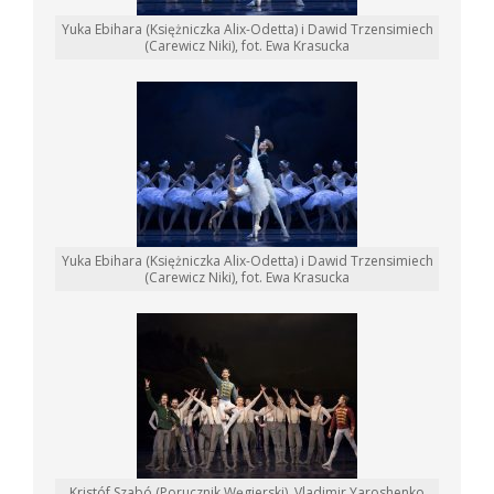
Yuka Ebihara (Księżniczka Alix-Odetta) i Dawid Trzensimiech
(Carewicz Niki), fot. Ewa Krasucka
Yuka Ebihara (Księżniczka Alix-Odetta) i Dawid Trzensimiech
(Carewicz Niki), fot. Ewa Krasucka
Kristóf Szabó (Porucznik Węgierski), Vladimir Yaroshenko