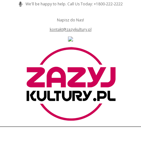
Skip
We'll be happy to help. Call Us Today: +1800-222-2222
to
content
Napisz do Nas!
kontakt@zazyjkultury.pl
ZAZYJKULTURY
Primary
Navigation