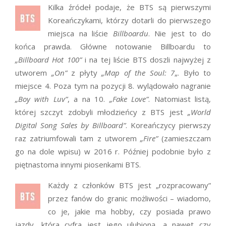
Kilka źródeł podaje, że BTS są pierwszymi
Koreańczykami, którzy dotarli do pierwszego
miejsca na liście
Billboardu
. Nie jest to do
końca prawda. Główne notowanie Billboardu to
„Billboard Hot 100”
i na tej liście BTS doszli najwyżej z
utworem
„On”
z płyty
„Map of the Soul: 7
„. Było to
miejsce 4. Poza tym na pozycji 8. wylądowało nagranie
„Boy with Luv”
, a na 10.
„Fake Love”
. Natomiast listą,
której szczyt zdobyli młodzieńcy z BTS jest
„World
Digital Song Sales by Billboard”
. Koreańczycy pierwszy
raz zatriumfowali tam z utworem
„Fire”
(zamieszczam
go na dole wpisu) w 2016 r. Później podobnie było z
piętnastoma innymi piosenkami BTS.
Każdy z członków BTS jest „rozpracowany”
przez fanów do granic możliwości – wiadomo,
co je, jakie ma hobby, czy posiada prawo
jazdy, która cyfra jest jego ulubioną, a nawet czy