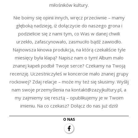
miłośników kultury.
Nie boimy się opinii innych, wręcz przeciwnie – mamy
głęboką nadzieję, iż dołączycie do naszego grona i
podzielicie się z nami tym, co Was w danej chwili
urzekło, zafascynowało, zasmuciło bądź zawiodło.
Najnowsza kinowa produkcja, na którą czekaliście tyle
miesięcy była klapą? Napisz nam o tym! Album mało
znanej kapeli podbił Twoje serce? Czekamy na Twoją
recenzję. Uczestniczyłeś w koncercie mało znanej grupy
rockowej? Zdaj relacje – może my też się skusimy. Wyślij
nam swoje przemyślenia na kontakt@zazyjkultury.pl, a
my zajmiemy się resztą – opublikujemy je w Twoim
imieniu. Na co czekasz? Dołącz do nas już dziś!
O NAS