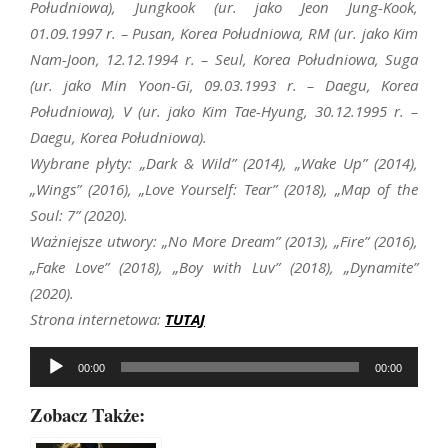
Południowa), Jungkook (ur. jako Jeon Jung-Kook,
01.09.1997 r. – Pusan, Korea Południowa, RM (ur. jako Kim
Nam-Joon, 12.12.1994 r. – Seul, Korea Południowa, Suga
(ur. jako Min Yoon-Gi, 09.03.1993 r. – Daegu, Korea
Południowa), V (ur. jako Kim Tae-Hyung, 30.12.1995 r. –
Daegu, Korea Południowa).
Wybrane płyty: „Dark & Wild” (2014), „Wake Up” (2014),
„Wings” (2016), „Love Yourself: Tear” (2018), „Map of the
Soul: 7” (2020).
Ważniejsze utwory: „No More Dream” (2013), „Fire” (2016),
„Fake Love” (2018), „Boy with Luv” (2018), „Dynamite”
(2020).
Strona internetowa:
TUTAJ
Odtwarzacz
00:00
00:00
plików
dźwiękowych
Zobacz Także: