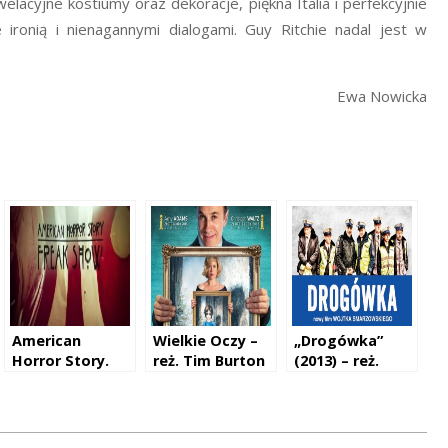
lacyjne kostiumy oraz dekoracje, piękna Italia i perfekcyjnie
ironią i nienagannymi dialogami. Guy Ritchie nadal jest w
Ewa Nowicka
American
Wielkie Oczy –
„Drogówka”
Horror Story.
reż. Tim Burton
(2013) – reż.
Freak Show –
Wojciech
reż. Brad
Smarzowski
Falchuk i Ryan
Murphy