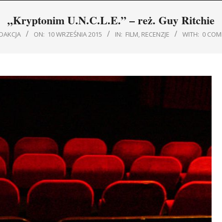
Navigation
„Kryptonim U.N.C.L.E.” – reż. Guy Ritchie
Menu
DAKCJA
ON:
10 WRZEŚNIA 2015
IN:
FILM
,
RECENZJE
WITH:
0 CO