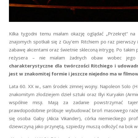
Kilka tygodni temu miałam okazję oglądać „Przekręt” na
znajomych spotkali się z Guy’em Ritchiem po raz pierwszy i
zabawę akcentami oraz świetnie skleconą intrygę. Po takim 
reżysera – nie miałam żadnych obaw wobec jego 
charakterystyczne dla twórczości Ritchiego i udowadn
jest w znakomitej formie i jeszcze niejedno ma w film
Lata 60. XX w., sam środek zimnej wojny. Napoleon Solo (He
znakomitym złodziejem dzieł sztuki oraz Illyi Kuryakin (
wspólnie misji. Mają za zadanie powstrzymać tajem
prawdopodobnie próbuje wybudować broń masowego rażenia
się osoba Gaby (Alicia Vikander), córka niemieckiego pr
dziewczyną jako przynętą, szpiedzy muszą odłożyć na bok wza