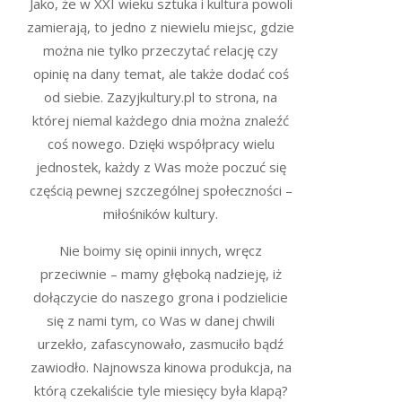
Jako, że w XXI wieku sztuka i kultura powoli
zamierają, to jedno z niewielu miejsc, gdzie
można nie tylko przeczytać relację czy
opinię na dany temat, ale także dodać coś
od siebie. Zazyjkultury.pl to strona, na
której niemal każdego dnia można znaleźć
coś nowego. Dzięki współpracy wielu
jednostek, każdy z Was może poczuć się
częścią pewnej szczególnej społeczności –
miłośników kultury.
Nie boimy się opinii innych, wręcz
przeciwnie – mamy głęboką nadzieję, iż
dołączycie do naszego grona i podzielicie
się z nami tym, co Was w danej chwili
urzekło, zafascynowało, zasmuciło bądź
zawiodło. Najnowsza kinowa produkcja, na
którą czekaliście tyle miesięcy była klapą?