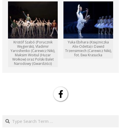
Kristóf Szabó (Porucznik
Yuka Ebihara (Księżniczka
Węgierski), Vladimir
Alix-Odetta) i Dawid
Yaroshenko (Carewicz Niki),
Trzensimiech (Carewicz Niki),
Maksim Woitiul (Huzar
fot. Ewa Krasucka
Wołkow) oraz Polski Balet
Narodowy (Gwardziści)
Search