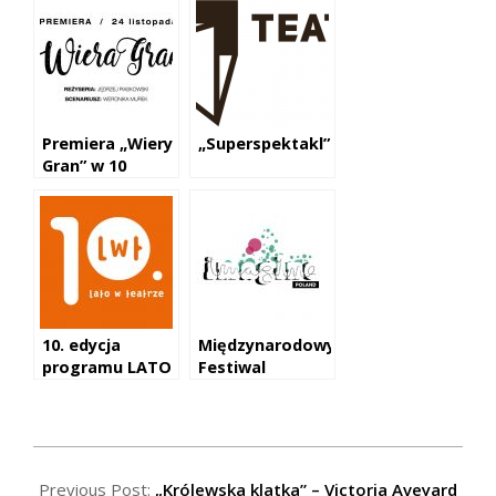
dożywotnio.
Premiera „Wiery
„Superspektakl”
Gran” w 10
rocznicę śmierci
artystki
10. edycja
Międzynarodowy
programu LATO
Festiwal
W TEATRZE
Imagine po raz
pierwszy w
Polsce!
2017-
11-
Previous Post:
„Królewska klatka” – Victoria Aveyard