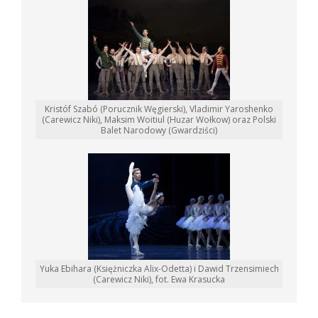
Kristóf Szabó (Porucznik Węgierski), Vladimir Yaroshenko
(Carewicz Niki), Maksim Woitiul (Huzar Wołkow) oraz Polski
Balet Narodowy (Gwardziści)
Yuka Ebihara (Księżniczka Alix-Odetta) i Dawid Trzensimiech
(Carewicz Niki), fot. Ewa Krasucka