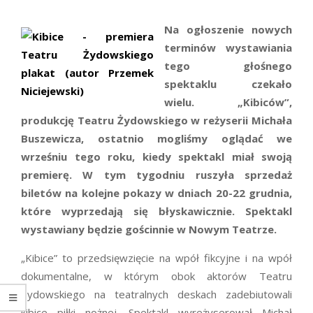
Na ogłoszenie nowych
terminów wystawiania
tego głośnego
spektaklu czekało
wielu. „Kibiców”,
produkcję Teatru Żydowskiego w reżyserii Michała
Buszewicza, ostatnio mogliśmy oglądać we
wrześniu tego roku, kiedy spektakl miał swoją
premierę. W tym tygodniu ruszyła sprzedaż
biletów na kolejne pokazy w dniach
20-22 grudnia,
które wyprzedają się błyskawicznie.
Spektakl
wystawiany będzie gościnnie w Nowym Teatrze.
„Kibice” to przedsięwzięcie na wpół fikcyjne i na wpół
dokumentalne, w którym obok aktorów Teatru
Żydowskiego na teatralnych deskach zadebiutowali
kibice piłki nożnej. Spektakl wyreżyserował Michał