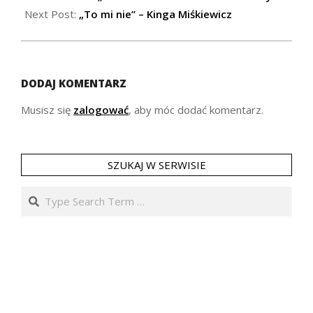
28
Next Post:
„To mi nie” – Kinga Miśkiewicz
DODAJ KOMENTARZ
Musisz się
zalogować
, aby móc dodać komentarz.
SZUKAJ W SERWISIE
Search