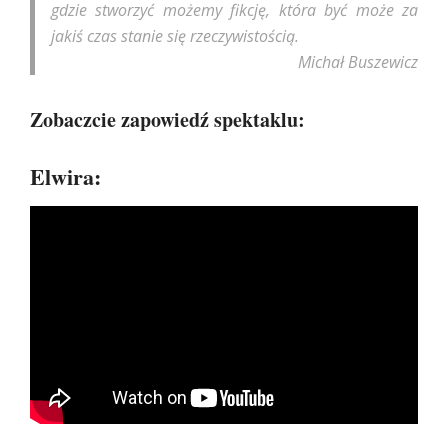
gdzie stworzyć możemy fikcję, która być może za
jakiś czas stanie się rzeczywistością.
Michał Buszewicz
Zobaczcie zapowiedź spektaklu:
Elwira: