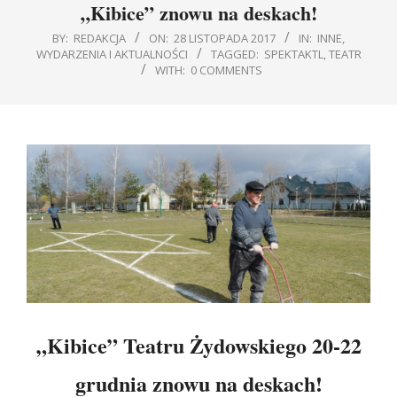
„Kibice” znowu na deskach!
BY:
REDAKCJA
ON:
28 LISTOPADA 2017
IN:
INNE
,
WYDARZENIA I AKTUALNOŚCI
TAGGED:
SPEKTAKTL
,
TEATR
WITH:
0 COMMENTS
„Kibice” Teatru Żydowskiego 20-22
grudnia znowu na deskach!