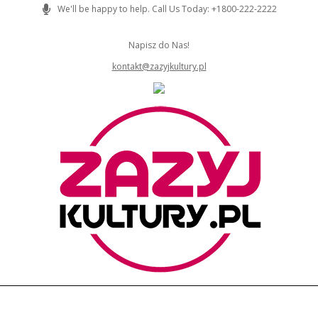
Skip
We'll be happy to help. Call Us Today: +1800-222-2222
to
content
Napisz do Nas!
kontakt@zazyjkultury.pl
ZAZYJKULTURY
Primary
Navigation