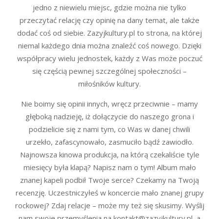
jedno z niewielu miejsc, gdzie można nie tylko
przeczytać relację czy opinię na dany temat, ale także
dodać coś od siebie. Zazyjkultury.pl to strona, na której
niemal każdego dnia można znaleźć coś nowego. Dzięki
współpracy wielu jednostek, każdy z Was może poczuć
się częścią pewnej szczególnej społeczności –
miłośników kultury.
Nie boimy się opinii innych, wręcz przeciwnie – mamy
głęboką nadzieję, iż dołączycie do naszego grona i
podzielicie się z nami tym, co Was w danej chwili
urzekło, zafascynowało, zasmuciło bądź zawiodło.
Najnowsza kinowa produkcja, na którą czekaliście tyle
miesięcy była klapą? Napisz nam o tym! Album mało
znanej kapeli podbił Twoje serce? Czekamy na Twoją
recenzję. Uczestniczyłeś w koncercie mało znanej grupy
rockowej? Zdaj relacje – może my też się skusimy. Wyślij
nam swoje przemyślenia na kontakt@zazyjkultury.pl, a