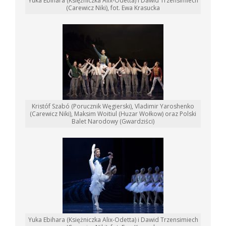
Yuka Ebihara (Księżniczka Alix-Odetta) i Dawid Trzensimiech
(Carewicz Niki), fot. Ewa Krasucka
Kristóf Szabó (Porucznik Węgierski), Vladimir Yaroshenko
(Carewicz Niki), Maksim Woitiul (Huzar Wołkow) oraz Polski
Balet Narodowy (Gwardziści)
Yuka Ebihara (Księżniczka Alix-Odetta) i Dawid Trzensimiech