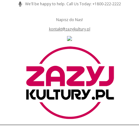
Skip
We'll be happy to help. Call Us Today: +1800-222-2222
to
content
Napisz do Nas!
kontakt@zazyjkultury.pl
ZAZYJKULTURY
Primary
Navigation