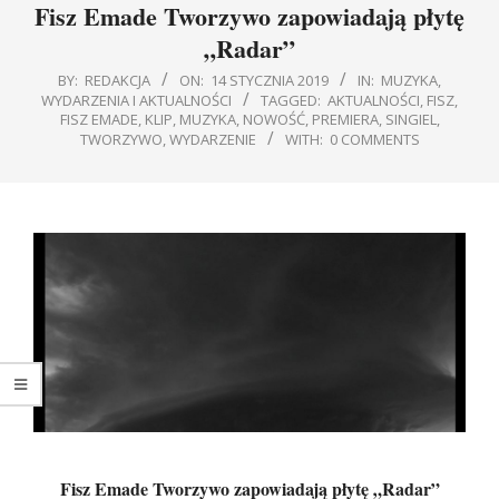
Fisz Emade Tworzywo zapowiadają płytę
„Radar”
BY:
REDAKCJA
ON:
14 STYCZNIA 2019
IN:
MUZYKA
,
WYDARZENIA I AKTUALNOŚCI
TAGGED:
AKTUALNOŚCI
,
FISZ
,
FISZ EMADE
,
KLIP
,
MUZYKA
,
NOWOŚĆ
,
PREMIERA
,
SINGIEL
,
TWORZYWO
,
WYDARZENIE
WITH:
0 COMMENTS
Fisz Emade Tworzywo zapowiadają płytę „Radar”