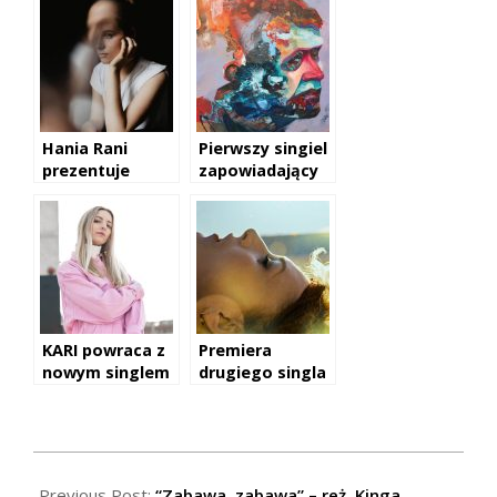
albumem.
Hania Rani
Pierwszy singiel
prezentuje
zapowiadający
„Glass”
nowy album
Vienia.
KARI powraca z
Premiera
nowym singlem
drugiego singla
i klipu Meli
Koteluk
2019-
01-
Previous Post:
“Zabawa, zabawa” – reż. Kinga