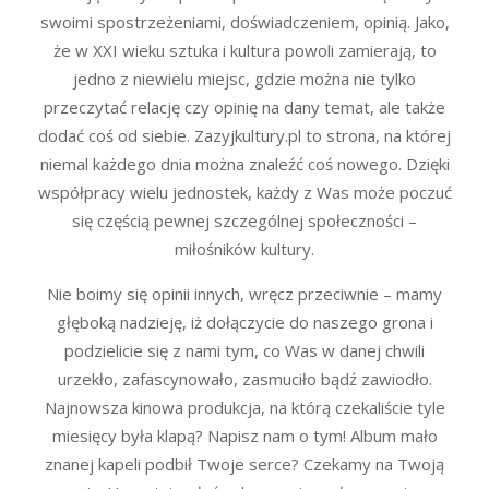
swoimi spostrzeżeniami, doświadczeniem, opinią. Jako,
że w XXI wieku sztuka i kultura powoli zamierają, to
jedno z niewielu miejsc, gdzie można nie tylko
przeczytać relację czy opinię na dany temat, ale także
dodać coś od siebie. Zazyjkultury.pl to strona, na której
niemal każdego dnia można znaleźć coś nowego. Dzięki
współpracy wielu jednostek, każdy z Was może poczuć
się częścią pewnej szczególnej społeczności –
miłośników kultury.
Nie boimy się opinii innych, wręcz przeciwnie – mamy
głęboką nadzieję, iż dołączycie do naszego grona i
podzielicie się z nami tym, co Was w danej chwili
urzekło, zafascynowało, zasmuciło bądź zawiodło.
Najnowsza kinowa produkcja, na którą czekaliście tyle
miesięcy była klapą? Napisz nam o tym! Album mało
znanej kapeli podbił Twoje serce? Czekamy na Twoją