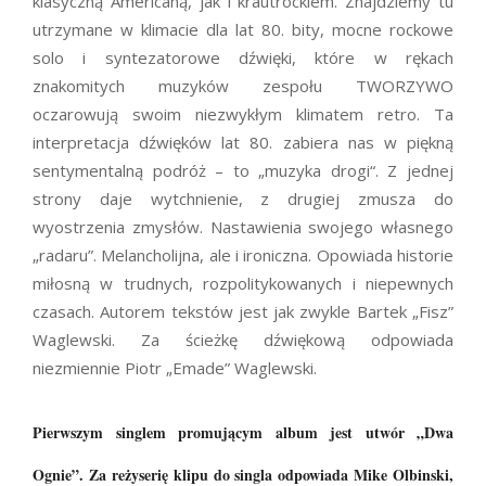
klasyczną Americaną, jak i krautrockiem. Znajdziemy tu
utrzymane w klimacie dla lat 80. bity, mocne rockowe
solo i syntezatorowe dźwięki, które w rękach
znakomitych muzyków zespołu TWORZYWO
oczarowują swoim niezwykłym klimatem retro. Ta
interpretacja dźwięków lat 80. zabiera nas w piękną
sentymentalną podróż – to „muzyka drogi“. Z jednej
strony daje wytchnienie, z drugiej zmusza do
wyostrzenia zmysłów. Nastawienia swojego własnego
„radaru”. Melancholijna, ale i ironiczna. Opowiada historie
miłosną w trudnych, rozpolitykowanych i niepewnych
czasach. Autorem tekstów jest jak zwykle Bartek „Fisz”
Waglewski. Za ścieżkę dźwiękową odpowiada
niezmiennie Piotr „Emade” Waglewski.
Pierwszym singlem promującym album jest utwór „Dwa
Ognie”. Za reżyserię klipu do singla odpowiada Mike Olbinski,