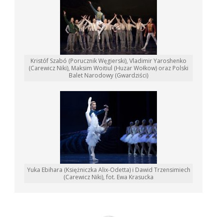
Kristóf Szabó (Porucznik Węgierski), Vladimir Yaroshenko
(Carewicz Niki), Maksim Woitiul (Huzar Wołkow) oraz Polski
Balet Narodowy (Gwardziści)
Yuka Ebihara (Księżniczka Alix-Odetta) i Dawid Trzensimiech
(Carewicz Niki), fot. Ewa Krasucka