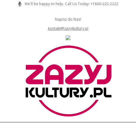
Skip
We'll be happy to help. Call Us Today: +1800-222-2222
to
content
Napisz do Nas!
kontakt@zazyjkultury.pl
ZAZYJKULTURY
Primary
Navigation