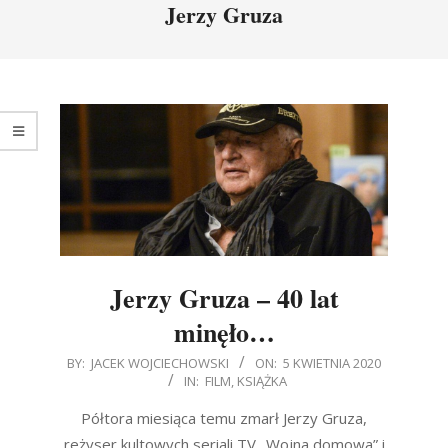
Jerzy Gruza
Jerzy Gruza – 40 lat
minęło…
2020-
BY:
JACEK WOJCIECHOWSKI
ON:
5 KWIETNIA 2020
IN:
FILM
,
KSIĄŻKA
04-
05
Półtora miesiąca temu zmarł Jerzy Gruza,
reżyser kultowych seriali TV „Wojna domowa” i