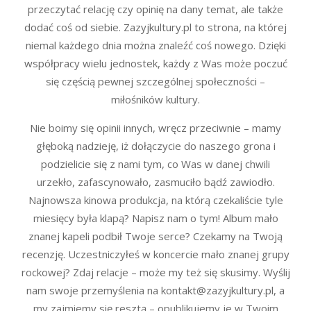
przeczytać relację czy opinię na dany temat, ale także
dodać coś od siebie. Zazyjkultury.pl to strona, na której
niemal każdego dnia można znaleźć coś nowego. Dzięki
współpracy wielu jednostek, każdy z Was może poczuć
się częścią pewnej szczególnej społeczności –
miłośników kultury.
Nie boimy się opinii innych, wręcz przeciwnie – mamy
głęboką nadzieję, iż dołączycie do naszego grona i
podzielicie się z nami tym, co Was w danej chwili
urzekło, zafascynowało, zasmuciło bądź zawiodło.
Najnowsza kinowa produkcja, na którą czekaliście tyle
miesięcy była klapą? Napisz nam o tym! Album mało
znanej kapeli podbił Twoje serce? Czekamy na Twoją
recenzję. Uczestniczyłeś w koncercie mało znanej grupy
rockowej? Zdaj relacje – może my też się skusimy. Wyślij
nam swoje przemyślenia na kontakt@zazyjkultury.pl, a
my zajmiemy się resztą – opublikujemy je w Twoim