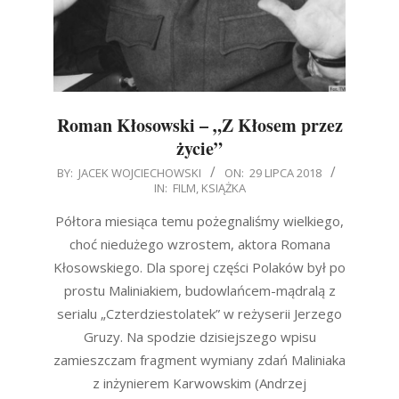
Roman Kłosowski – „Z Kłosem przez
życie”
2018-
BY:
JACEK WOJCIECHOWSKI
ON:
29 LIPCA 2018
IN:
FILM
,
KSIĄŻKA
07-
29
Półtora miesiąca temu pożegnaliśmy wielkiego,
choć niedużego wzrostem, aktora Romana
Kłosowskiego. Dla sporej części Polaków był po
prostu Maliniakiem, budowlańcem-mądralą z
serialu „Czterdziestolatek” w reżyserii Jerzego
Gruzy. Na spodzie dzisiejszego wpisu
zamieszczam fragment wymiany zdań Maliniaka
z inżynierem Karwowskim (Andrzej