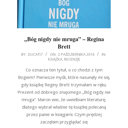
„Bóg nigdy nie mruga” – Regina
Brett
2014-
BY:
DUCATI7
ON:
2 PAŹDZIERNIKA 2014
IN:
KSIĄŻKA
,
RECENZJE
10-
02
Co oznacza ten tytuł, o co chodzi z tym
Bogiem? Pierwsze myśli, które nasunęły mi się,
gdy książkę Reginy Brett trzymałam w ręku.
Prezent od dobrego znajomego „Bóg nigdy nie
mruga”. Marcin wie, że uwielbiam literaturę,
dlatego wybrał właśnie tę książkę polecaną
przez panie w księgarni. Czym prędzej
zaczęłam przyglądać się