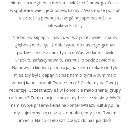
niemal każdego dnia można znaleźć coś nowego. Dzięki
współpracy wielu jednostek, każdy z Was może poczuć
się częścią pewnej szczególnej społeczności –
miłośników kultury.
Nie boimy się opinii innych, wręcz przeciwnie – mamy
głęboką nadzieję, iż dołączycie do naszego grona i
podzielicie się z nami tym, co Was w danej chwili
urzekło, zafascynowało, zasmuciło bądź zawiodło.
Najnowsza kinowa produkcja, na którą czekaliście tyle
miesięcy była klapą? Napisz nam o tym! Album mało
znanej kapeli podbił Twoje serce? Czekamy na Twoją
recenzję. Uczestniczyłeś w koncercie mało znanej grupy
rockowej? Zdaj relacje – może my też się skusimy. Wyślij
nam swoje przemyślenia na kontakt@zazyjkultury.pl, a
my zajmiemy się resztą – opublikujemy je w Twoim
imieniu. Na co czekasz? Dołącz do nas już dziś!