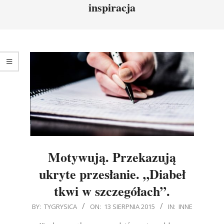
inspiracja
Motywują. Przekazują
ukryte przesłanie. „Diabeł
tkwi w szczegółach”.
2015-
BY:
TYGRYSICA
ON:
13 SIERPNIA 2015
IN:
INNE
08-