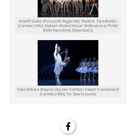
Kristóf Szabó (Porucznik Węgierski), Vladimir Yaroshenko
(Carewicz Niki), Maksim Woitiul (Huzar Wołkow) oraz Polski
Balet Narodowy (Gwardziści)
Yuka Ebihara (Księżniczka Alix-Odetta) i Dawid Trzensimiech
(Carewicz Niki), fot. Ewa Krasucka