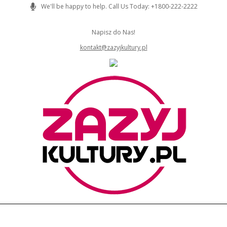
Skip
We'll be happy to help. Call Us Today: +1800-222-2222
to
content
Napisz do Nas!
kontakt@zazyjkultury.pl
ZAZYJKULTURY
Primary
Navigation