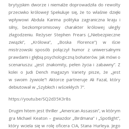
brytyjskim dworze i niemalże doprowadziła do rewolty
przeciwko królowej! Spekuluje się, że to właśnie dzięki
wpływowi Abdula Karima polityka zagraniczna kraju i
silny, bezkompromisowy charakter królowej uległy
złagodzeniu. Reżyser Stephen Frears („Niebezpieczne
związki”, „Królowa”, „Boska Florence”) w iście
mistrzowski sposób połączył humor z uniwersalnymi
prawdami i głębią psychologiczną bohaterów. Jak mówi o
scenariuszu: „jest znakomity, pełen życia i zabawny”. Z
kolei o Judi Dench magazyn Variety pisze, że „jest
w swoim żywiole”! Aktorce partneruje Ali Fazal, który
debiutował w „Szybkich i wściekłych 7”.
https://youtu.be/SQ2d35K3r8s
Drugim hitem jest thriller „American Assassin”, w którym
gra Michael Keaton – gwiazdor „Birdmana” i „Spotlight”,
który wciela się w rolę oficera CIA, Stana Hurleya. Jego