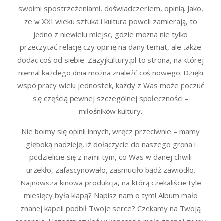
swoimi spostrzeżeniami, doświadczeniem, opinią. Jako,
że w XXI wieku sztuka i kultura powoli zamierają, to
jedno z niewielu miejsc, gdzie można nie tylko
przeczytać relację czy opinię na dany temat, ale także
dodać coś od siebie. Zazyjkultury.pl to strona, na której
niemal każdego dnia można znaleźć coś nowego. Dzięki
współpracy wielu jednostek, każdy z Was może poczuć
się częścią pewnej szczególnej społeczności –
miłośników kultury.
Nie boimy się opinii innych, wręcz przeciwnie – mamy
głęboką nadzieję, iż dołączycie do naszego grona i
podzielicie się z nami tym, co Was w danej chwili
urzekło, zafascynowało, zasmuciło bądź zawiodło.
Najnowsza kinowa produkcja, na którą czekaliście tyle
miesięcy była klapą? Napisz nam o tym! Album mało
znanej kapeli podbił Twoje serce? Czekamy na Twoją
recenzję. Uczestniczyłeś w koncercie mało znanej grupy