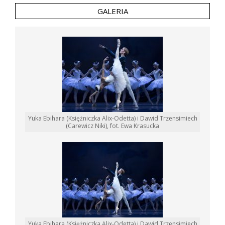
GALERIA
Yuka Ebihara (Księżniczka Alix-Odetta) i Dawid Trzensimiech
(Carewicz Niki), fot. Ewa Krasucka
Yuka Ebihara (Księżniczka Alix-Odetta) i Dawid Trzensimiech