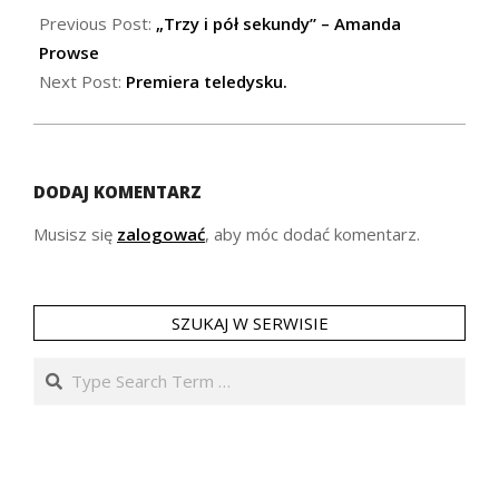
09-
Previous Post:
„Trzy i pół sekundy” – Amanda
07
Prowse
Next Post:
Premiera teledysku.
DODAJ KOMENTARZ
Musisz się
zalogować
, aby móc dodać komentarz.
SZUKAJ W SERWISIE
Search