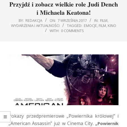
Przyjdź i zobacz wielkie role Judi Dench
i Michaela Keatona!
BY:
REDAKCJA
ON:
7 WRZEŚNIA 2017
IN:
FILM
,
WYDARZENIA I AKTUALNOŚCI
TAGGED:
EMOCJE
,
FILM
,
KINO
WITH:
0 COMMENTS
Pokazy przedpremierowe „Powiernika królowej” i
„American Assassin” już w Cinema City.
„Powiernik