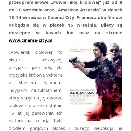
przedpremierowe „Powiernika królowej” już od 8
do 10 września oraz „American Assassin” w dniach
13-14 września w Cinema City. Premiera obu filmów
odbędzie się w piątek 15 września. Bilety są
dostępne w kasach kin oraz na stronie
www.cinema-city.pl
.
„Powiernik królowej” to
historia niezwykłej
przyjaźni, jaka połączyła
brytyjską królową Wiktorię
z Abdulem Karimem,
indyjskim muzułmaninem,
który służył na jej dworze
królewskim przez ostatnie
15 lat jej panowania. Ich
platoniczna relacja była
źródłem gorących plotek i dużego niepokoju na