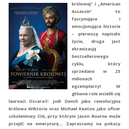
królowej” i „American
Assassin” to
fascynujące i
emocjonujące historie
– pierwszą napisało
życie, druga jest
ekranizacją
bestsellerowego
cyklu, który
sprzedano w 25
milionach
egzemplarzy! W
główne role wcielili się
laureaci Oscara®: Judi Dench jako rewolucyjna
królowa Wiktoria oraz Michael Keaton jako oficer
szkoleniowy CIA, przy którym Jason Bourne może
przejść na emeryturę… Zapraszamy na pokazy