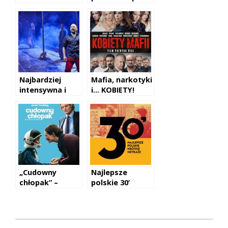
wrzesień 2018
raz trzeci!
Najbardziej
Mafia, narkotyki
intensywna i
i… KOBIETY!
zatrważająca
sztuka
Szekspira
„Cudowny
Najlepsze
chłopak” –
polskie 30’
Stephen
Chbosky
2017-