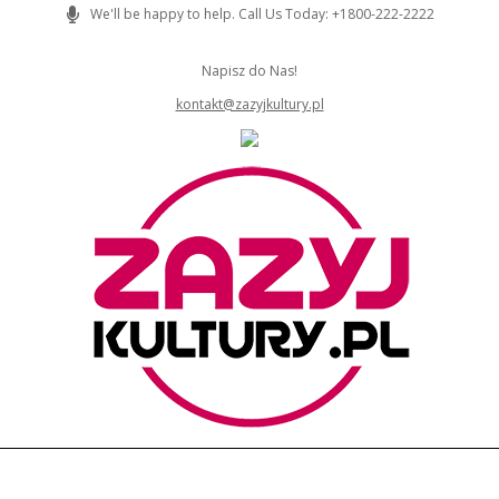
Skip
We'll be happy to help. Call Us Today: +1800-222-2222
to
content
Napisz do Nas!
kontakt@zazyjkultury.pl
ZAZYJKULTURY
Primary
Navigation