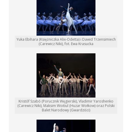
Yuka Ebihara (Księżniczka Alix-Odetta) i Dawid Trzensimiech
(Carewicz Niki), fot. Ewa Krasucka
Kristóf Szabó (Porucznik Węgierski), Vladimir Yaroshenko
(Carewicz Niki), Maksim Woitiul (Huzar Wołkow) oraz Polski
Balet Narodowy (Gwardziści)