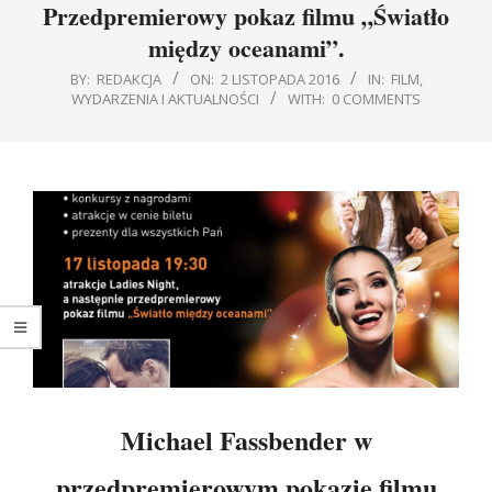
Przedpremierowy pokaz filmu „Światło
między oceanami”.
BY:
REDAKCJA
ON:
2 LISTOPADA 2016
IN:
FILM
,
WYDARZENIA I AKTUALNOŚCI
WITH:
0 COMMENTS
Michael Fassbender w
przedpremierowym pokazie filmu