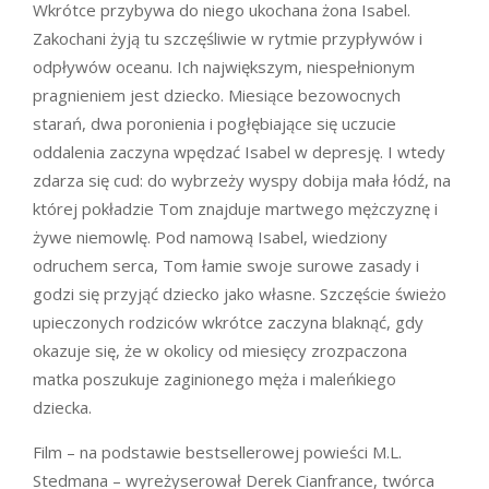
Wkrótce przybywa do niego ukochana żona Isabel.
Zakochani żyją tu szczęśliwie w rytmie przypływów i
odpływów oceanu. Ich największym, niespełnionym
pragnieniem jest dziecko. Miesiące bezowocnych
starań, dwa poronienia i pogłębiające się uczucie
oddalenia zaczyna wpędzać Isabel w depresję. I wtedy
zdarza się cud: do wybrzeży wyspy dobija mała łódź, na
której pokładzie Tom znajduje martwego mężczyznę i
żywe niemowlę. Pod namową Isabel, wiedziony
odruchem serca, Tom łamie swoje surowe zasady i
godzi się przyjąć dziecko jako własne. Szczęście świeżo
upieczonych rodziców wkrótce zaczyna blaknąć, gdy
okazuje się, że w okolicy od miesięcy zrozpaczona
matka poszukuje zaginionego męża i maleńkiego
dziecka.
Film – na podstawie bestsellerowej powieści M.L.
Stedmana – wyreżyserował Derek Cianfrance, twórca