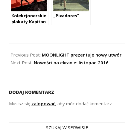
Kolekcjonerskie
„Pixadores”
plakaty Kapitan
Ameryka w
IMAX
2016-
11-
Previous Post:
MOONLIGHT prezentuje nowy utwór.
02
Next Post:
Nowości na ekranie: listopad 2016
DODAJ KOMENTARZ
Musisz się
zalogować
, aby móc dodać komentarz.
SZUKAJ W SERWISIE