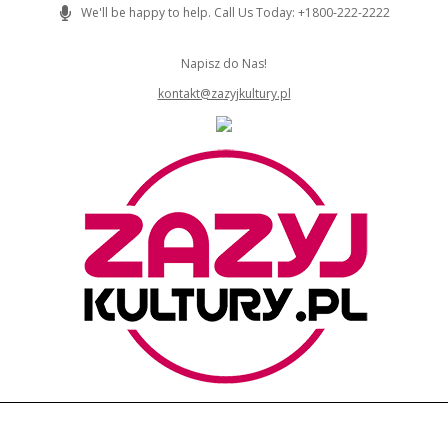
Skip
We'll be happy to help. Call Us Today: +1800-222-2222
to
content
Napisz do Nas!
kontakt@zazyjkultury.pl
ZAZYJKULTURY
Primary
Navigation