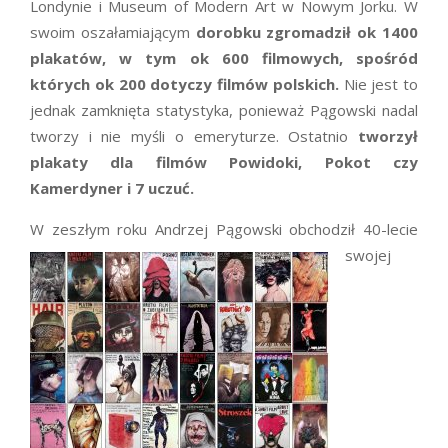
Londynie i Museum of Modern Art w Nowym Jorku. W
swoim oszałamiającym
dorobku zgromadził ok 1400
plakatów, w tym ok 600 filmowych, spośród
których ok 200 dotyczy filmów polskich.
Nie jest to
jednak zamknięta statystyka, ponieważ Pągowski nadal
tworzy i nie myśli o emeryturze. Ostatnio
tworzył
plakaty dla
filmów Powidoki, Pokot czy
Kamerdyner i 7 uczuć.
W zeszłym roku Andrzej Pąg
owski obchodził 40-lecie
swojej