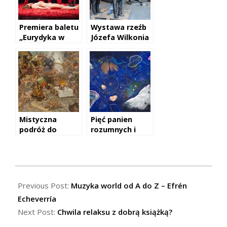
Premiera baletu
Wystawa rzeźb
„Eurydyka w
Józefa Wilkonia
piekle”
Mistyczna
Pięć panien
podróż do
rozumnych i
krainy magii
jeden
mężczyzna
lekkomyślny
2018-
07-
Previous Post:
Muzyka world od A do Z – Efrén
23
Echeverría
Next Post:
Chwila relaksu z dobrą książką?