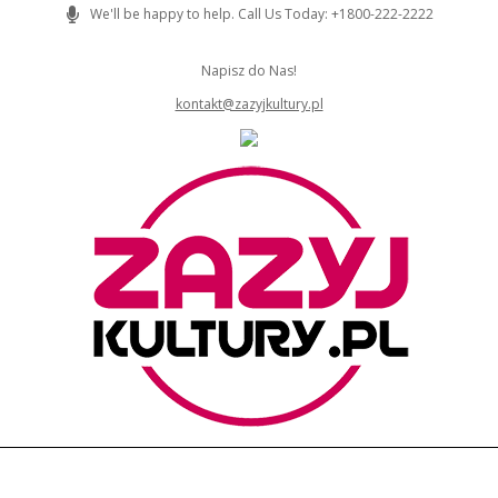
Skip
We'll be happy to help. Call Us Today: +1800-222-2222
to
content
Napisz do Nas!
kontakt@zazyjkultury.pl
ZAZYJKULTURY
Primary
Navigation