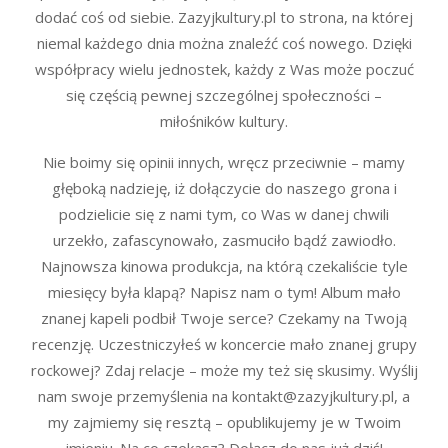
dodać coś od siebie. Zazyjkultury.pl to strona, na której
niemal każdego dnia można znaleźć coś nowego. Dzięki
współpracy wielu jednostek, każdy z Was może poczuć
się częścią pewnej szczególnej społeczności –
miłośników kultury.
Nie boimy się opinii innych, wręcz przeciwnie – mamy
głęboką nadzieję, iż dołączycie do naszego grona i
podzielicie się z nami tym, co Was w danej chwili
urzekło, zafascynowało, zasmuciło bądź zawiodło.
Najnowsza kinowa produkcja, na którą czekaliście tyle
miesięcy była klapą? Napisz nam o tym! Album mało
znanej kapeli podbił Twoje serce? Czekamy na Twoją
recenzję. Uczestniczyłeś w koncercie mało znanej grupy
rockowej? Zdaj relacje – może my też się skusimy. Wyślij
nam swoje przemyślenia na kontakt@zazyjkultury.pl, a
my zajmiemy się resztą – opublikujemy je w Twoim