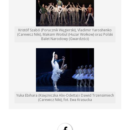
Kristóf Szabó (Porucznik Węgierski), Vladimir Yaroshenko
(Carewicz Niki), Maksim Woitiul (Huzar Wołkow) oraz Polski
Balet Narodowy (Gwardziści)
Yuka Ebihara (Księżniczka Alix-Odetta) i Dawid Trzensimiech
(Carewicz Niki), fot. Ewa Krasucka