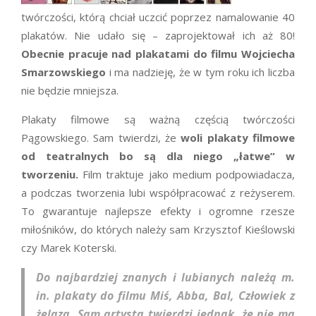
twórczości, którą chciał uczcić poprzez namalowanie 40
plakatów. Nie udało się – zaprojektował ich aż 80!
Obecnie pracuje nad plakatami do filmu Wojciecha
Smarzowskiego
i ma nadzieję, że w tym roku ich liczba
nie będzie mniejsza.
Plakaty filmowe są ważną częścią twórczości
Pągowskiego. Sam twierdzi, że
woli plakaty filmowe
od teatralnych bo są dla niego „łatwe” w
tworzeniu.
Film traktuje jako medium podpowiadacza,
a podczas tworzenia lubi współpracować z reżyserem.
To gwarantuje najlepsze efekty i ogromne rzesze
miłośników, do których należy sam Krzysztof Kieślowski
czy Marek Koterski.
Do najbardziej znanych i lubianych należą m.
in. plakaty do filmu Miś, Abba, Bal, Człowiek z
żelaza. Sam artysta twierdzi jednak, że nie ma