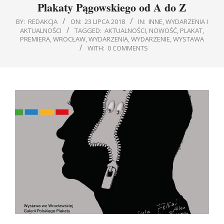
Plakaty Pągowskiego od A do Z
BY:
REDAKCJA
ON:
23 LIPCA 2018
IN:
INNE
,
WYDARZENIA I
AKTUALNOŚCI
TAGGED:
AKTUALNOŚCI
,
NOWOŚĆ
,
PLAKAT
,
PREMIERA
,
WROCŁAW
,
WYDARZENIA
,
WYDARZENIE
,
WYSTAWA
WITH:
0 COMMENTS