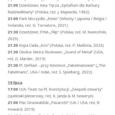
21:00
Dziedziniec Kina Tęcza „Epitafium dla Barbary
Radziwiłłówny” (Polska, reż. J. Majewski, 1982)
21:00
Park Moczydło „Ennio” (Włochy / Japonia / Belgia /
Holandia, reż. G. Tornatore, 2021)
21:30
Dziedziniec FINA „Filip” (Polska, reż. M. Kwieciński,
2023)
21:30
Kopa Cwila „Kos” (Polska, reż. P. Maślona, 2023)
21:30
Okolice Metra Słodowiec „Sound of Metal” (USA,
reż. D. Marder, 2019)
21:30
Pl. Defilad – przy Kinotece „Fabelmanowie” („The
Fabelmans”, USA / Indie, reż. S. Spielberg, 2022)
19 lipca
17:00
Och-Teatr na Pl. Konstytucji: „Związek otwarty”
(spektakl plenerowy, reż. K. Janda & M. Seweryn)
21:00
Plac Grunwaldzki „Pavarotti” (UK / USA, reż. R.
Howard, 2019)