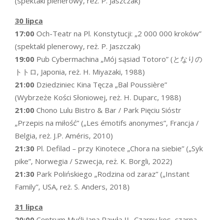
(spektakl plenerowy, reż. P. Jaszczak)
30 lipca
17:00
Och-Teatr na Pl. Konstytucji: „2 000 000 kroków”
(spektakl plenerowy, reż. P. Jaszczak)
19:00
Pub Cybermachina „Mój sąsiad Totoro” (となりの
トトロ, Japonia, reż. H. Miyazaki, 1988)
21:00
Dziedziniec Kina Tęcza „Bal Poussière”
(Wybrzeże Kości Słoniowej, reż. H. Duparc, 1988)
21:00
Chono Lulu Bistro & Bar / Park Pięciu Sióstr
„Przepis na miłość” („Les émotifs anonymes”, Francja /
Belgia, reż. J.P. Améris, 2010)
21:30
Pl. Defilad – przy Kinotece „Chora na siebie” („Syk
pike”, Norwegia / Szwecja, reż. K. Borgli, 2022)
21:30
Park Polińskiego „Rodzina od zaraz” („Instant
Family”, USA, reż. S. Anders, 2018)
31 lipca
20:00
Centrum Myśli Jana Pawła II „Czarny kos, czarna