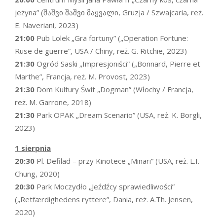
jeżyna” (შაშვი შაშვი მაყვალი, Gruzja / Szwajcaria, reż.
E. Naveriani, 2023)
21:00
Pub Lolek „Gra fortuny” („Operation Fortune:
Ruse de guerre”, USA / Chiny, reż. G. Ritchie, 2023)
21:30
Ogród Saski „Impresjoniści” („Bonnard, Pierre et
Marthe”, Francja, reż. M. Provost, 2023)
21:30
Dom Kultury Świt „Dogman” (Włochy / Francja,
reż. M. Garrone, 2018)
21:30
Park OPAK „Dream Scenario” (USA, reż. K. Borgli,
2023)
1 sierpnia
20:30
Pl. Defilad – przy Kinotece „Minari” (USA, reż. L.I.
Chung, 2020)
20:30
Park Moczydło „Jeźdźcy sprawiedliwości”
(„Retfærdighedens ryttere”, Dania, reż. A.Th. Jensen,
2020)