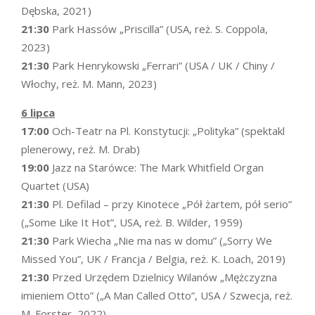
Dębska, 2021)
21:30
Park Hassów „Priscilla” (USA, reż. S. Coppola,
2023)
21:30
Park Henrykowski „Ferrari” (USA / UK / Chiny /
Włochy, reż. M. Mann, 2023)
6 lipca
17:00
Och-Teatr na Pl. Konstytucji: „Polityka” (spektakl
plenerowy, reż. M. Drab)
19:00
Jazz na Starówce: The Mark Whitfield Organ
Quartet (USA)
21:30
Pl. Defilad – przy Kinotece „Pół żartem, pół serio”
(„Some Like It Hot”, USA, reż. B. Wilder, 1959)
21:30
Park Wiecha „Nie ma nas w domu” („Sorry We
Missed You”, UK / Francja / Belgia, reż. K. Loach, 2019)
21:30
Przed Urzędem Dzielnicy Wilanów „Mężczyzna
imieniem Otto” („A Man Called Otto”, USA / Szwecja, reż.
M. Forster, 2022)