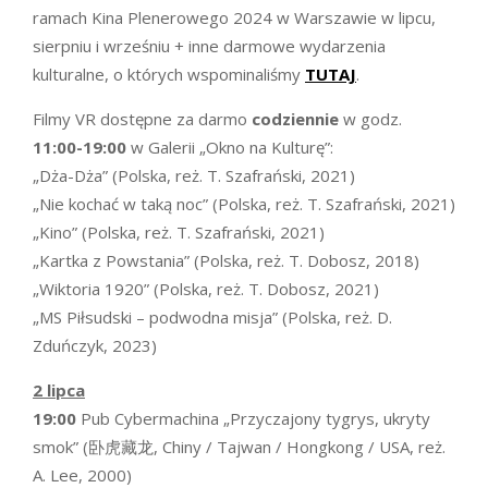
ramach Kina Plenerowego 2024 w Warszawie w lipcu,
sierpniu i wrześniu + inne darmowe wydarzenia
kulturalne, o których wspominaliśmy
TUTAJ
.
Filmy VR dostępne za darmo
codziennie
w godz.
11:00-19:00
w Galerii „Okno na Kulturę”:
„Dża-Dża” (Polska, reż. T. Szafrański, 2021)
„Nie kochać w taką noc” (Polska, reż. T. Szafrański, 2021)
„Kino” (Polska, reż. T. Szafrański, 2021)
„Kartka z Powstania” (Polska, reż. T. Dobosz, 2018)
„Wiktoria 1920” (Polska, reż. T. Dobosz, 2021)
„MS Piłsudski – podwodna misja” (Polska, reż. D.
Zduńczyk, 2023)
2 lipca
19:00
Pub Cybermachina „Przyczajony tygrys, ukryty
smok” (卧虎藏龙, Chiny / Tajwan / Hongkong / USA, reż.
A. Lee, 2000)