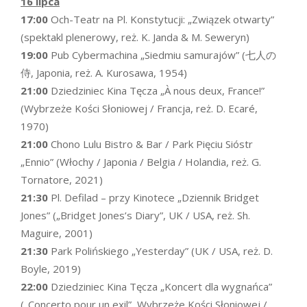
16 lipca
17:00
Och-Teatr na Pl. Konstytucji: „Związek otwarty”
(spektakl plenerowy, reż. K. Janda & M. Seweryn)
19:00
Pub Cybermachina „Siedmiu samurajów” (七人の
侍, Japonia, reż. A. Kurosawa, 1954)
21:00
Dziedziniec Kina Tęcza „À nous deux, France!”
(Wybrzeże Kości Słoniowej / Francja, reż. D. Ecaré,
1970)
21:00
Chono Lulu Bistro & Bar / Park Pięciu Sióstr
„Ennio” (Włochy / Japonia / Belgia / Holandia, reż. G.
Tornatore, 2021)
21:30
Pl. Defilad – przy Kinotece „Dziennik Bridget
Jones” („Bridget Jones’s Diary”, UK / USA, reż. Sh.
Maguire, 2001)
21:30
Park Polińskiego „Yesterday” (UK / USA, reż. D.
Boyle, 2019)
22:00
Dziedziniec Kina Tęcza „Koncert dla wygnańca”
(„Concerto pour un exil”, Wybrzeże Kości Słoniowej /