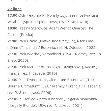
27 lipca
17:00
Och-Teatr na Pl. Konstytucji: „Szelmostwa Lisa
Witalisa” (spektakl plenerowy, reż. P. Kosewski)
19:00
Jazz na Starówce: Adam Wendt Quartet The
Choice (Polska)
21:00
Park Praski „Matka siedzi z tyłu” („Á ferð með
mömmu”, Islandia / Estornia, reż. H. Oddsson, 2022)
21:30
Park Wiecha „Nomadland” (USA / Niemcy, reż. Ch.
Zhao, 2020)
21:30
Park Marka Kotańskiego „Dusigrosz” („Radin!”,
Francja, reż. F. Cavayé, 2016)
21:30
Plac Trynopolski „Ultimatum Bourne’a” („The
Bourne Ultimatum”, USA / Niemcy / Francja / Hiszpania,
reż. P. Greengrass, 2006)
21:30
Pl. Defilad – przy Kinotece „Legalna blondynka”
(„Legally Blonde”, USA, reż. R. Luketic, 2001)