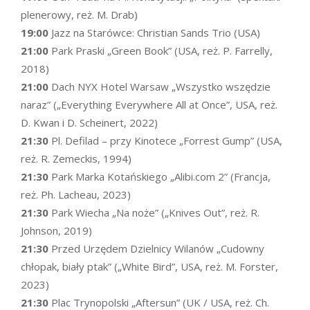
plenerowy, reż. M. Drab)
19:00
Jazz na Starówce: Christian Sands Trio (USA)
21:00
Park Praski „Green Book” (USA, reż. P. Farrelly,
2018)
21:00
Dach NYX Hotel Warsaw „Wszystko wszędzie
naraz” („Everything Everywhere All at Once”, USA, reż.
D. Kwan i D. Scheinert, 2022)
21:30
Pl. Defilad – przy Kinotece „Forrest Gump” (USA,
reż. R. Zemeckis, 1994)
21:30
Park Marka Kotańskiego „Alibi.com 2” (Francja,
reż. Ph. Lacheau, 2023)
21:30
Park Wiecha „Na noże” („Knives Out”, reż. R.
Johnson, 2019)
21:30
Przed Urzędem Dzielnicy Wilanów „Cudowny
chłopak, biały ptak” („White Bird”, USA, reż. M. Forster,
2023)
21:30
Plac Trynopolski „Aftersun” (UK / USA, reż. Ch.