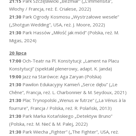
21:15
Park Szczęśliwicki „Bezmiar” („L’immensità”,
Włochy / Francja, reż. E. Crialese, 2022)
21:30
Park Ogrody Kosmosu „Wystrzałowe wesele”
(„Shotgun Wedding”, USA, reż. J. Moore, 2022)
21:30
Park Hassów „Miłość jak miód” (Polska, reż. M.
Migas, 2024)
20 lipca
17:00
Och-Teatr na Pl. Konstytucji: „Lament na Placu
Konstytucji” (spektakl plenerowy, adapt. K. Janda)
19:00
Jazz na Starówce: Aga Zaryan (Polska)
21:30
Pawilon Edukacyjny Kamień „Serce dębu” („Le
Chêne”, Francja, reż. L. Charbonnier & M. Seydoux, 2021)
21:30
Plac Trynopolski „Wenus w futrze” („La Vénus à la
fourrure”, Francja / Polska, reż. R. Polański, 2013)
21:30
Park Marka Kotańskiego „Detektyw Bruno”
(Polska, reż. M. Nieć & M. Palej, 2022)
21:30
Park Wiecha „Fighter” („The Fighter”, USA, reż.