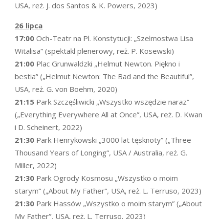
USA, reż. J. dos Santos & K. Powers, 2023)
26 lipca
17:00
Och-Teatr na Pl. Konstytucji: „Szelmostwa Lisa
Witalisa” (spektakl plenerowy, reż. P. Kosewski)
21:00
Plac Grunwaldzki „Helmut Newton. Piękno i
bestia” („Helmut Newton: The Bad and the Beautiful”,
USA, reż. G. von Boehm, 2020)
21:15
Park Szczęśliwicki „Wszystko wszędzie naraz”
(„Everything Everywhere All at Once”, USA, reż. D. Kwan
i D. Scheinert, 2022)
21:30
Park Henrykowski „3000 lat tęsknoty” („Three
Thousand Years of Longing”, USA / Australia, reż. G.
Miller, 2022)
21:30
Park Ogrody Kosmosu „Wszystko o moim
starym” („About My Father”, USA, reż. L. Terruso, 2023)
21:30
Park Hassów „Wszystko o moim starym” („About
My Father”, USA, reż. L. Terruso, 2023)