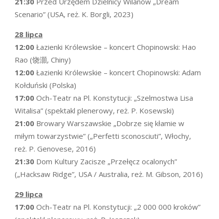
21:30
Przed Urzędem Dzielnicy Wilanów „Dream
Scenario” (USA, reż. K. Borgli, 2023)
28 lipca
12:00
Łazienki Królewskie – koncert Chopinowski: Hao
Rao (饶灝, Chiny)
12:00
Łazienki Królewskie – koncert Chopinowski: Adam
Kołduński (Polska)
17:00
Och-Teatr na Pl. Konstytucji: „Szelmostwa Lisa
Witalisa” (spektakl plenerowy, reż. P. Kosewski)
21:00
Browary Warszawskie „Dobrze się kłamie w
miłym towarzystwie” („Perfetti sconosciuti”, Włochy,
reż. P. Genovese, 2016)
21:30
Dom Kultury Zacisze „Przełęcz ocalonych”
(„Hacksaw Ridge”, USA / Australia, reż. M. Gibson, 2016)
29 lipca
17:00
Och-Teatr na Pl. Konstytucji: „2 000 000 kroków”