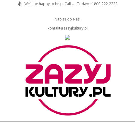
Skip
We'll be happy to help. Call Us Today: +1800-222-2222
to
content
Napisz do Nas!
kontakt@zazyjkultury.pl
ZAZYJKULTURY
Primary
Navigation