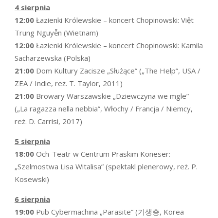
4 sierpnia
12:00
Łazienki Królewskie – koncert Chopinowski: Việt
Trung Nguyễn (Wietnam)
12:00
Łazienki Królewskie – koncert Chopinowski: Kamila
Sacharzewska (Polska)
21:00
Dom Kultury Zacisze „Służące” („The Help”, USA /
ZEA / Indie, reż. T. Taylor, 2011)
21:00
Browary Warszawskie „Dziewczyna we mgle”
(„La ragazza nella nebbia”, Włochy / Francja / Niemcy,
reż. D. Carrisi, 2017)
5 sierpnia
18:00
Och-Teatr w Centrum Praskim Koneser:
„Szelmostwa Lisa Witalisa” (spektakl plenerowy, reż. P.
Kosewski)
6 sierpnia
19:00
Pub Cybermachina „Parasite” (기생충, Korea