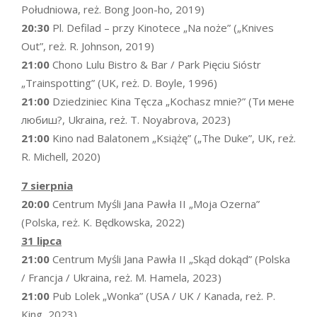
Południowa, reż. Bong Joon-ho, 2019)
20:30
Pl. Defilad – przy Kinotece „Na noże” („Knives
Out”, reż. R. Johnson, 2019)
21:00
Chono Lulu Bistro & Bar / Park Pięciu Sióstr
„Trainspotting” (UK, reż. D. Boyle, 1996)
21:00
Dziedziniec Kina Tęcza „Kochasz mnie?” (Ти мене
любиш?, Ukraina, reż. T. Noyabrova, 2023)
21:00
Kino nad Balatonem „Książę” („The Duke”, UK, reż.
R. Michell, 2020)
7 sierpnia
20:00
Centrum Myśli Jana Pawła II „Moja Ozerna”
(Polska, reż. K. Będkowska, 2022)
31 lipca
21:00
Centrum Myśli Jana Pawła II „Skąd dokąd” (Polska
/ Francja / Ukraina, reż. M. Hamela, 2023)
21:00
Pub Lolek „Wonka” (USA / UK / Kanada, reż. P.
King, 2023)