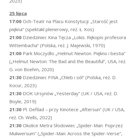
2023)
25 lipca
17:00
Och-Teatr na Placu Konstytucji: „Starość jest
piękna” (spektakl plenerowy, reż. Ł. Kos)
21:00
Dziedziniec Kina Tęcza „Lokis. Rękopis profesora
Wittembacha” (Polska, reż. J. Majewski, 1970)
21:00
Park Moczydło „Helmut Newton. Piękno i bestia”
(„Helmut Newton: The Bad and the Beautiful”, USA, reż.
G. von Boehm, 2020)
21:30
Dziedziniec FINA „Chleb i sól” (Polska, reż. D.
Kocur, 2023)
21:30
DOK Ursynów „Yesterday” (UK / USA, reż. D.
Boyle, 2019)
21:30
Pl. Defilad – przy Kinotece „Aftersun” (UK / USA,
reż. Ch. Wells, 2022)
21:30
Okolice Metra Słodowiec „Spider-Man: Poprzez
Muliwersum” („Spider-Man: Across the Spider-Verse”,