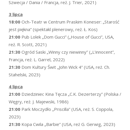
Szwecja / Dania / Francja, reż. J. Trier, 2021)
3 lipca
18:00
Och-Teatr w Centrum Praskim Koneser: „Starość
jest piękna” (spektakl plenerowy, reż. Ł. Kos)
21:00
Pub Lolek „Dom Gucci” („House of Gucci”, USA,
reż. R. Scott, 2021)
21:30
Ogród Saski „Winny czy niewinny” („L’innocent”,
Francja, reż. L. Garrel, 2022)
21:30
Dom Kultury Świt „John Wick 4” (USA, reż. Ch.
Stahelski, 2023)
4 lipca
21:00
Dziedziniec Kina Tęcza „C.K. Dezerterzy” (Polska /
Węgry, reż. J. Majewski, 1986)
21:00
Park Moczydło „Priscilla” (USA, reż. S. Coppola,
2023)
21:30
Kopa Cwila „Barbie” (USA, reż G. Gerwig, 2023)