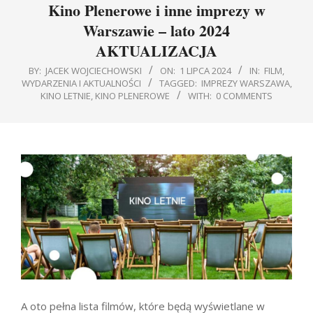
Kino Plenerowe i inne imprezy w
Warszawie – lato 2024
AKTUALIZACJA
BY:
JACEK WOJCIECHOWSKI
ON:
1 LIPCA 2024
IN:
FILM
,
WYDARZENIA I AKTUALNOŚCI
TAGGED:
IMPREZY WARSZAWA
,
KINO LETNIE
,
KINO PLENEROWE
WITH:
0 COMMENTS
A oto pełna lista filmów, które będą wyświetlane w