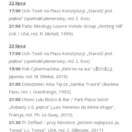
22 lipca
17:00
Och-Teatr na Placu Konstytucji: „Starość jest
piękna” (spektakl plenerowy, reż. Ł. Kos)
21:00
Patio Mixology Louvre Hotels Group „Notting Hill”
(UK / USA, reż. R. Michell, 1999)
23 lipca
17:00
Och-Teatr na Placu Konstytucji: „Starość jest
piękna” (spektakl plenerowy, reż. Ł. Kos)
19:00
Pub Cybermachina „Kimi no na wa.” (君の名は。
Japonia, reż. M. Shinkai, 2016)
21:00
Dziedziniec Kina Tęcza „Samba Traoré” (Burkina
Faso, reż. I. Ouedraogo, 1992)
21:00
Chono Lulu Bistro & Bar / Park Pięciu Sióstr
„Kobiety z 6. piętra” („Les Femmes du 6ème étage”,
Francja, reż. Ph. Le Guay, 2010)
21:30
Pl. Defilad – przy Kinotece „Jestem najlepsza. Ja,
Tonya” („I, Tonya”, USA, reż. C. Gillespie, 2017)