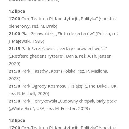
12 lipca
17:00
Och-Teatr na Pl. Konstytucji: „Polityka” (spektakl
plenerowy, reż. M. Drab)
21:00
Plac Grunwaldzki „Złoto dezerterów” (Polska, reż.
J. Majewski, 1998)
21:15
Park Szczęśliwicki „Jeźdźcy sprawiedliwości”
(„Retfærdighedens ryttere”, Dania, reż. A.Th. Jensen,
2020)
21:30
Park Hassów „Kos” (Polska, reż. P. Maślona,
2023)
21:30
Park Ogrody Kosmosu „Książę” („The Duke”, UK,
reż. R. Michell, 2020)
21:30
Park Henrykowski „Cudowny chłopak, biały ptak”
(„White Bird”, USA, reż. M. Forster, 2023)
13 lipca
17:00
Och-Teatr na Pl. Konstytucji: „Polityka” (spektakl