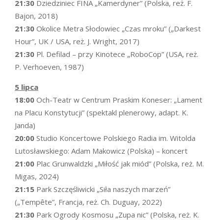
21:30
Dziedziniec FINA „Kamerdyner” (Polska, reż. F.
Bajon, 2018)
21:30
Okolice Metra Słodowiec „Czas mroku” („Darkest
Hour”, UK / USA, reż. J. Wright, 2017)
21:30
Pl. Defilad – przy Kinotece „RoboCop” (USA, reż.
P. Verhoeven, 1987)
5 lipca
18:00
Och-Teatr w Centrum Praskim Koneser: „Lament
na Placu Konstytucji” (spektakl plenerowy, adapt. K.
Janda)
20:00
Studio Koncertowe Polskiego Radia im. Witolda
Lutosławskiego: Adam Makowicz (Polska) – koncert
21:00
Plac Grunwaldzki „Miłość jak miód” (Polska, reż. M.
Migas, 2024)
21:15
Park Szczęśliwicki „Siła naszych marzeń”
(„Tempête”, Francja, reż. Ch. Duguay, 2022)
21:30
Park Ogrody Kosmosu „Zupa nic” (Polska, reż. K.