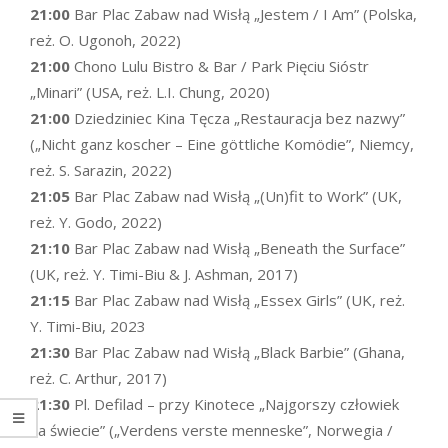
21:00
Bar Plac Zabaw nad Wisłą „Jestem / I Am” (Polska,
reż. O. Ugonoh, 2022)
21:00
Chono Lulu Bistro & Bar / Park Pięciu Sióstr
„Minari” (USA, reż. L.I. Chung, 2020)
21:00
Dziedziniec Kina Tęcza „Restauracja bez nazwy”
(„Nicht ganz koscher – Eine göttliche Komödie”, Niemcy,
reż. S. Sarazin, 2022)
21:05
Bar Plac Zabaw nad Wisłą „(Un)fit to Work” (UK,
reż. Y. Godo, 2022)
21:10
Bar Plac Zabaw nad Wisłą „Beneath the Surface”
(UK, reż. Y. Timi-Biu & J. Ashman, 2017)
21:15
Bar Plac Zabaw nad Wisłą „Essex Girls” (UK, reż.
Y. Timi-Biu, 2023
21:30
Bar Plac Zabaw nad Wisłą „Black Barbie” (Ghana,
reż. C. Arthur, 2017)
21:30
Pl. Defilad – przy Kinotece „Najgorszy człowiek
na świecie” („Verdens verste menneske”, Norwegia /