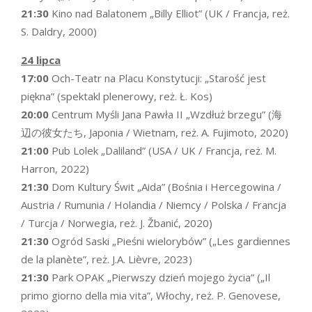
21:30
Kino nad Balatonem „Billy Elliot” (UK / Francja, reż.
S. Daldry, 2000)
24 lipca
17:00
Och-Teatr na Placu Konstytucji: „Starość jest
piękna” (spektakl plenerowy, reż. Ł. Kos)
20:00
Centrum Myśli Jana Pawła II „Wzdłuż brzegu” (海
辺の彼女たち, Japonia / Wietnam, reż. A. Fujimoto, 2020)
21:00
Pub Lolek „Daliland” (USA / UK / Francja, reż. M.
Harron, 2022)
21:30
Dom Kultury Świt „Aida” (Bośnia i Hercegowina /
Austria / Rumunia / Holandia / Niemcy / Polska / Francja
/ Turcja / Norwegia, reż. J. Žbanić, 2020)
21:30
Ogród Saski „Pieśni wielorybów” („Les gardiennes
de la planète”, reż. J.A. Lièvre, 2023)
21:30
Park OPAK „Pierwszy dzień mojego życia” („Il
primo giorno della mia vita”, Włochy, reż. P. Genovese,