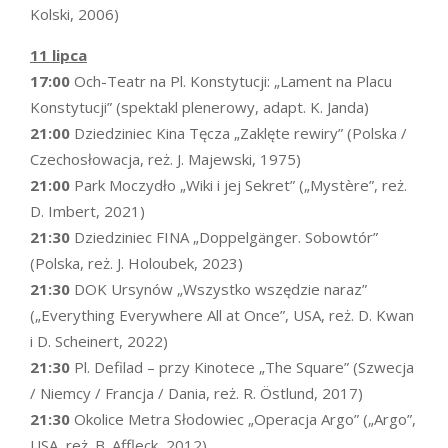
Kolski, 2006)
11 lipca
17:00
Och-Teatr na Pl. Konstytucji: „Lament na Placu
Konstytucji” (spektakl plenerowy, adapt. K. Janda)
21:00
Dziedziniec Kina Tęcza „Zaklęte rewiry” (Polska /
Czechosłowacja, reż. J. Majewski, 1975)
21:00
Park Moczydło „Wiki i jej Sekret” („Mystère”, reż.
D. Imbert, 2021)
21:30
Dziedziniec FINA „Doppelgänger. Sobowtór”
(Polska, reż. J. Holoubek, 2023)
21:30
DOK Ursynów „Wszystko wszędzie naraz”
(„Everything Everywhere All at Once”, USA, reż. D. Kwan
i D. Scheinert, 2022)
21:30
Pl. Defilad – przy Kinotece „The Square” (Szwecja
/ Niemcy / Francja / Dania, reż. R. Östlund, 2017)
21:30
Okolice Metra Słodowiec „Operacja Argo” („Argo”,
USA, reż. B. Affleck, 2012)