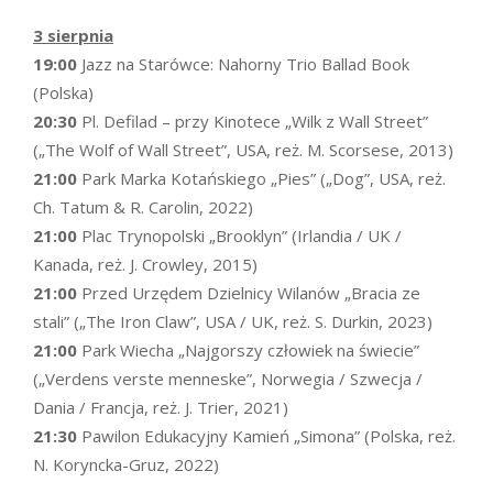
3 sierpnia
19:00
Jazz na Starówce: Nahorny Trio Ballad Book
(Polska)
20:30
Pl. Defilad – przy Kinotece „Wilk z Wall Street”
(„The Wolf of Wall Street”, USA, reż. M. Scorsese, 2013)
21:00
Park Marka Kotańskiego „Pies” („Dog”, USA, reż.
Ch. Tatum & R. Carolin, 2022)
21:00
Plac Trynopolski „Brooklyn” (Irlandia / UK /
Kanada, reż. J. Crowley, 2015)
21:00
Przed Urzędem Dzielnicy Wilanów „Bracia ze
stali” („The Iron Claw”, USA / UK, reż. S. Durkin, 2023)
21:00
Park Wiecha „Najgorszy człowiek na świecie”
(„Verdens verste menneske”, Norwegia / Szwecja /
Dania / Francja, reż. J. Trier, 2021)
21:30
Pawilon Edukacyjny Kamień „Simona” (Polska, reż.
N. Koryncka-Gruz, 2022)