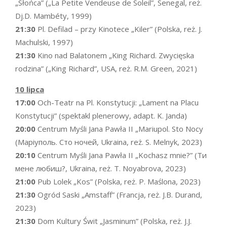
„Słońca” („La Petite Vendeuse de Soleil”, Senegal, reż.
Dj.D. Mambéty, 1999)
21:30
Pl. Defilad – przy Kinotece „Kiler” (Polska, reż. J.
Machulski, 1997)
21:30
Kino nad Balatonem „King Richard. Zwycięska
rodzina” („King Richard”, USA, reż. R.M. Green, 2021)
10 lipca
17:00
Och-Teatr na Pl. Konstytucji: „Lament na Placu
Konstytucji” (spektakl plenerowy, adapt. K. Janda)
20:00
Centrum Myśli Jana Pawła II „Mariupol. Sto Nocy
(Маріуполь. Сто ночей, Ukraina, reż. S. Melnyk, 2023)
20:10
Centrum Myśli Jana Pawła II „Kochasz mnie?” (Ти
мене любиш?, Ukraina, reż. T. Noyabrova, 2023)
21:00
Pub Lolek „Kos” (Polska, reż. P. Maślona, 2023)
21:30
Ogród Saski „Amstaff” (Francja, reż. J.B. Durand,
2023)
21:30
Dom Kultury Świt „Jasminum” (Polska, reż. J.J.