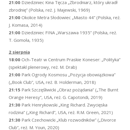
21:00
Dziedziniec Kina Tęcza „Zbrodniarz, który ukradł
zbrodnię” (Polska, reż. J. Majewski, 1969)
21:00
Okolice Metra Słodowiec „Miasto 44” (Polska, reż.
J. Komasa, 2014)
21:00
Dziedziniec FINA „Warszawa 1935” (Polska, reż.
T. Gomoła, 1935)
2 sierpnia
18:00
Och-Teatr w Centrum Praskie Koneser: „Polityka”
(spektakl plenerowy, reż. M. Drab)
21:00
Park Ogrody Kosmosu „Pozycja obowiązkowa”
(„Book Club”, USA, reż. B. Holderman, 2018)
21:15
Park Szczęśliwicki „Obraz pożądania” („The Burnt
Orange Heresy”, USA, reż. G. Capotondi, 2019)
21:30
Park Henrykowski „King Richard. Zwycięska
rodzina” („King Richard”, USA, reż. R.M. Green, 2021)
21:30
Park Czechowicki „Klub rozwodników” („Divorce
Club”, reż. M. Youn, 2020)