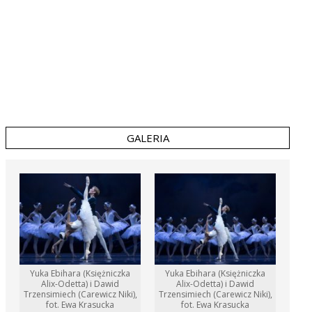
GALERIA
Yuka Ebihara (Księżniczka
Yuka Ebihara (Księżniczka
Alix-Odetta) i Dawid
Alix-Odetta) i Dawid
Trzensimiech (Carewicz Niki),
Trzensimiech (Carewicz Niki),
fot. Ewa Krasucka
fot. Ewa Krasucka