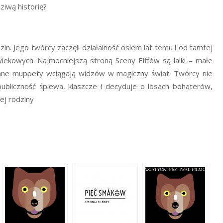
ziwą historię?
zin. Jego twórcy zaczęli działalność osiem lat temu i od tamtej
wiekowych. Najmocniejszą stroną Sceny Elffów są lalki – małe
gadane muppety wciągają widzów w magiczny świat. Twórcy nie
ubliczność śpiewa, klaszcze i decyduje o losach bohaterów,
ej rodziny