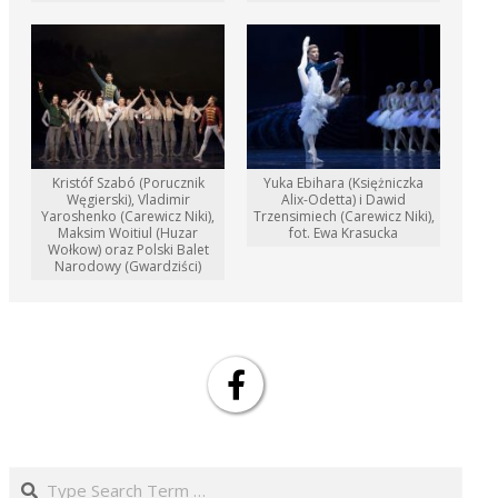
Kristóf Szabó (Porucznik
Yuka Ebihara (Księżniczka
Węgierski), Vladimir
Alix-Odetta) i Dawid
Yaroshenko (Carewicz Niki),
Trzensimiech (Carewicz Niki),
Maksim Woitiul (Huzar
fot. Ewa Krasucka
Wołkow) oraz Polski Balet
Narodowy (Gwardziści)
Search