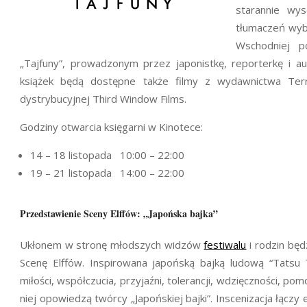
starannie wys
tłumaczeń wybi
Wschodniej p
„Tajfuny”, prowadzonym przez japonistkę, reporterkę i au
książek będą dostępne także filmy z wydawnictwa Terr
dystrybucyjnej Third Window Films.
Godziny otwarcia księgarni w Kinotece:
14 – 18 listopada 10:00 – 22:00
19 – 21 listopada 14:00 – 22:00
Przedstawienie Sceny Elffów: „Japońska bajka”
Ukłonem w stronę młodszych widzów
festiwalu
i rodzin bę
Scenę Elffów. Inspirowana japońską bajką ludową “Tatsu T
miłości, współczucia, przyjaźni, tolerancji, wdzięczności, p
niej opowiedzą twórcy „Japońskiej bajki”. Inscenizacja łączy 