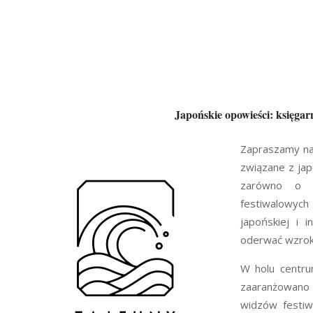
Japońskie opowieści: księgar
Zapraszamy na
związane z jap
zarówno o k
festiwalowych 
japońskiej i 
oderwać wzroku 
W holu centru
zaaranżowano 
widzów festiwa