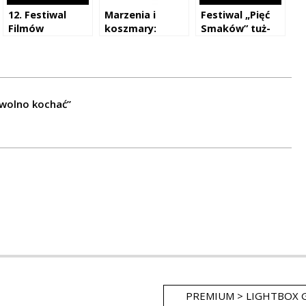
12. Festiwal
Marzenia i
Festiwal „Pięć
Filmów
koszmary:
Smaków” tuż-
Azjatyckich
piątek na Pięciu
tuż
„Pięć Smaków”
Smakach
za nami
 wolno kochać”
PREMIUM > LIGHTBOX 