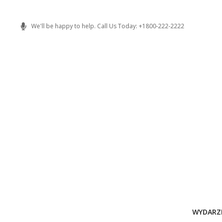
Skip
to
We'll be happy to help. Call Us Today: +1800-222-2222
content
WYDARZ