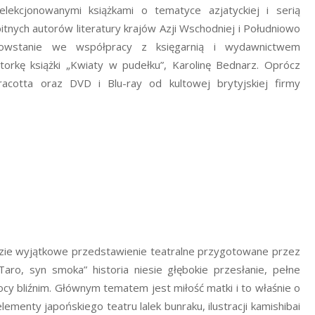
elekcjonowanymi książkami o tematyce azjatyckiej i serią
tnych autorów literatury krajów Azji Wschodniej i Południowo
owstanie we współpracy z księgarnią i wydawnictwem
torkę książki „Kwiaty w pudełku”, Karolinę Bednarz. Oprócz
acotta oraz DVD i Blu-ray od kultowej brytyjskiej firmy
dzie wyjątkowe przedstawienie teatralne przygotowane przez
aro, syn smoka” historia niesie głębokie przesłanie, pełne
omocy bliźnim. Głównym tematem jest miłość matki i to właśnie o
elementy japońskiego teatru lalek bunraku, ilustracji kamishibai