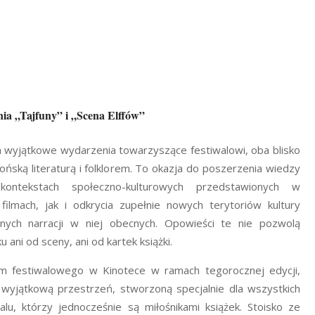
nia „Tajfuny” i „Scena Elffów”
 wyjątkowe wydarzenia towarzyszące festiwalowi, oba blisko
ońską literaturą i folklorem. To okazja do poszerzenia wiedzy
ontekstach społeczno-kulturowych przedstawionych w
filmach, jak i odkrycia zupełnie nowych terytoriów kultury
innych narracji w niej obecnych. Opowieści te nie pozwolą
ani od sceny, ani od kartek książki.
m festiwalowego w Kinotece w ramach tegorocznej edycji,
wyjątkową przestrzeń, stworzoną specjalnie dla wszystkich
lu, którzy jednocześnie są miłośnikami książek. Stoisko ze