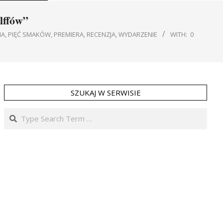
lffów”
IA
,
PIĘĆ SMAKÓW
,
PREMIERA
,
RECENZJA
,
WYDARZENIE
WITH:
0
SZUKAJ W SERWISIE
Search