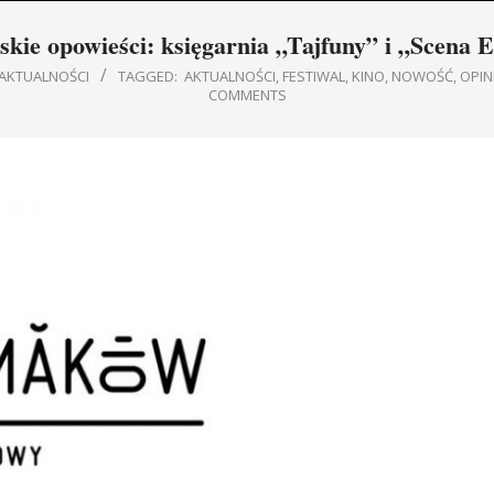
Navigation
skie opowieści: księgarnia „Tajfuny” i „Scena E
Menu
 AKTUALNOŚCI
TAGGED:
AKTUALNOŚCI
,
FESTIWAL
,
KINO
,
NOWOŚĆ
,
OPIN
COMMENTS