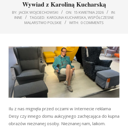
Wywiad z Karoliną Kucharską
BY:
JACEK WOJCIECHOWSKI
ON:
15 KWIETNIA 2026
IN:
INNE
TAGGED:
KAROLINA KUCHARSKA
,
WSPÓŁCZESNE
MALARSTWO POLSKIE
WITH:
0 COMMENTS
Ilu z nas mignęła przed oczami w Internecie reklama
Desy czy innego domu aukcyjnego zachęcająca do kupna
obrazów nieznanej osoby. Nieznanej nam, laikom.