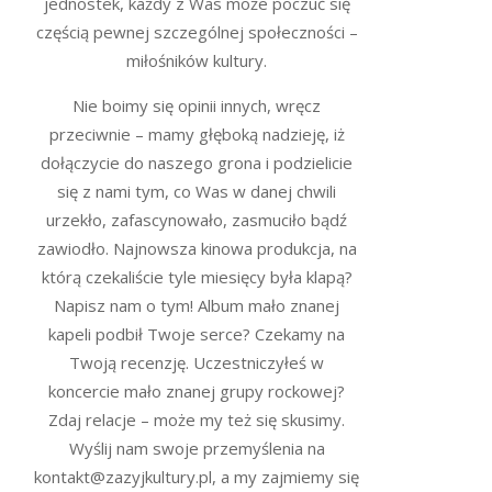
jednostek, każdy z Was może poczuć się
częścią pewnej szczególnej społeczności –
miłośników kultury.
Nie boimy się opinii innych, wręcz
przeciwnie – mamy głęboką nadzieję, iż
dołączycie do naszego grona i podzielicie
się z nami tym, co Was w danej chwili
urzekło, zafascynowało, zasmuciło bądź
zawiodło. Najnowsza kinowa produkcja, na
którą czekaliście tyle miesięcy była klapą?
Napisz nam o tym! Album mało znanej
kapeli podbił Twoje serce? Czekamy na
Twoją recenzję. Uczestniczyłeś w
koncercie mało znanej grupy rockowej?
Zdaj relacje – może my też się skusimy.
Wyślij nam swoje przemyślenia na
kontakt@zazyjkultury.pl, a my zajmiemy się