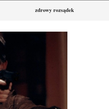
Navigation
zdrowy rozsądek
Menu