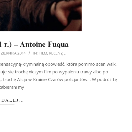
 r.) – Antoine Fuqua
DZIERNIKA 2014
IN:
FILM
,
RECENZJE
, sensacyjną-kryminalną opowieść, która pomimo scen walk,
uje się trochę niczym film po wypaleniu trawy albo po
, trochę Alicja w Krainie Czarów policjantów… W podróż tę
zabierani my
 DALEJ…