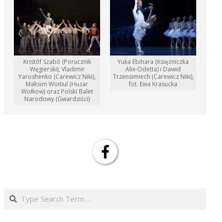
Kristóf Szabó (Porucznik
Yuka Ebihara (Księżniczka
Węgierski), Vladimir
Alix-Odetta) i Dawid
Yaroshenko (Carewicz Niki),
Trzensimiech (Carewicz Niki),
Maksim Woitiul (Huzar
fot. Ewa Krasucka
Wołkow) oraz Polski Balet
Narodowy (Gwardziści)
Search