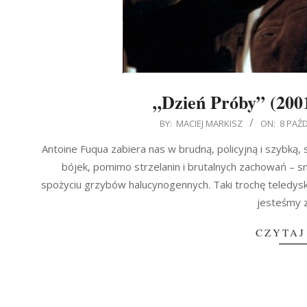
„Dzień Próby” (2001
2014-
BY:
MACIEJ MARKISZ
ON:
8 PAŹ
10-
Antoine Fuqua zabiera nas w brudną, policyjną i szybką
08
bójek, pomimo strzelanin i brutalnych zachowań – sn
spożyciu grzybów halucynogennych. Taki trochę teledysk
jesteśmy 
CZYTAJ