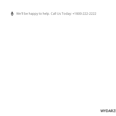
Skip
to
We'll be happy to help. Call Us Today: +1800-222-2222
content
WYDARZ