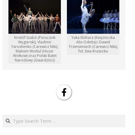
Kristóf Szabó (Porucznik
Yuka Ebihara (Księżniczka
Węgierski), Vladimir
Alix-Odetta) i Dawid
Yaroshenko (Carewicz Niki),
Trzensimiech (Carewicz Niki),
Maksim Woitiul (Huzar
fot. Ewa Krasucka
Wołkow) oraz Polski Balet
Narodowy (Gwardziści)
Search