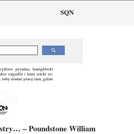
Navigation
SQN
Menu
ystry… – Poundstone William