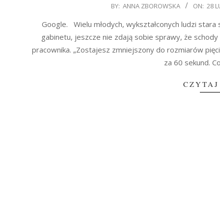
2015-
BY:
ANNA ZBOROWSKA
ON:
28 
02-
Google. Wielu młodych, wykształconych ludzi stara s
28
gabinetu, jeszcze nie zdają sobie sprawy, że schody
pracownika. „Zostajesz zmniejszony do rozmiarów pięc
za 60 sekund. C
CZYTAJ