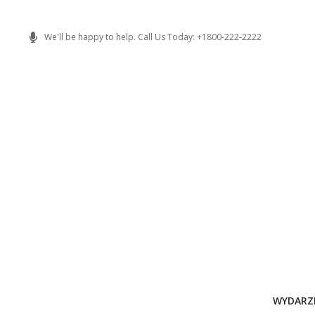
Skip
to
We'll be happy to help. Call Us Today: +1800-222-2222
content
WYDARZ