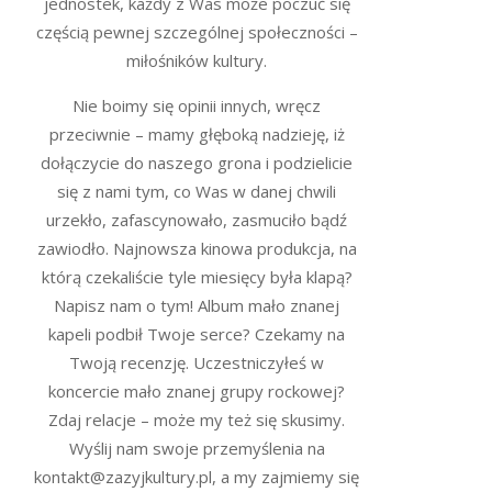
jednostek, każdy z Was może poczuć się
częścią pewnej szczególnej społeczności –
miłośników kultury.
Nie boimy się opinii innych, wręcz
przeciwnie – mamy głęboką nadzieję, iż
dołączycie do naszego grona i podzielicie
się z nami tym, co Was w danej chwili
urzekło, zafascynowało, zasmuciło bądź
zawiodło. Najnowsza kinowa produkcja, na
którą czekaliście tyle miesięcy była klapą?
Napisz nam o tym! Album mało znanej
kapeli podbił Twoje serce? Czekamy na
Twoją recenzję. Uczestniczyłeś w
koncercie mało znanej grupy rockowej?
Zdaj relacje – może my też się skusimy.
Wyślij nam swoje przemyślenia na
kontakt@zazyjkultury.pl, a my zajmiemy się