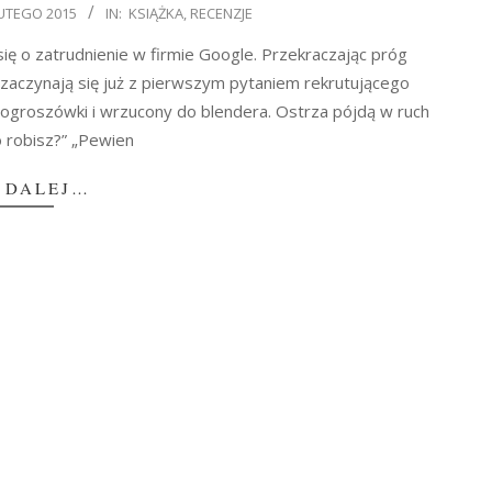
LUTEGO 2015
IN:
KSIĄŻKA
,
RECENZJE
ię o zatrudnienie w firmie Google. Przekraczając próg
 zaczynają się już z pierwszym pytaniem rekrutującego
iogroszówki i wrzucony do blendera. Ostrza pójdą w ruch
o robisz?” „Pewien
 DALEJ…