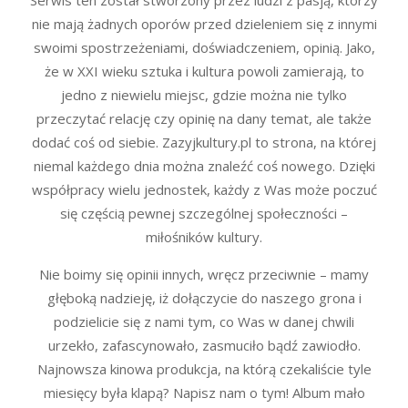
nie mają żadnych oporów przed dzieleniem się z innymi
swoimi spostrzeżeniami, doświadczeniem, opinią. Jako,
że w XXI wieku sztuka i kultura powoli zamierają, to
jedno z niewielu miejsc, gdzie można nie tylko
przeczytać relację czy opinię na dany temat, ale także
dodać coś od siebie. Zazyjkultury.pl to strona, na której
niemal każdego dnia można znaleźć coś nowego. Dzięki
współpracy wielu jednostek, każdy z Was może poczuć
się częścią pewnej szczególnej społeczności –
miłośników kultury.
Nie boimy się opinii innych, wręcz przeciwnie – mamy
głęboką nadzieję, iż dołączycie do naszego grona i
podzielicie się z nami tym, co Was w danej chwili
urzekło, zafascynowało, zasmuciło bądź zawiodło.
Najnowsza kinowa produkcja, na którą czekaliście tyle
miesięcy była klapą? Napisz nam o tym! Album mało