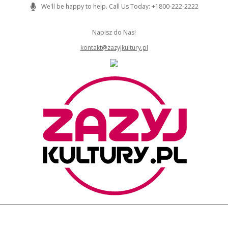
Skip
We'll be happy to help. Call Us Today: +1800-222-2222
to
content
Napisz do Nas!
kontakt@zazyjkultury.pl
ZAZYJKULTURY
Primary
Navigation