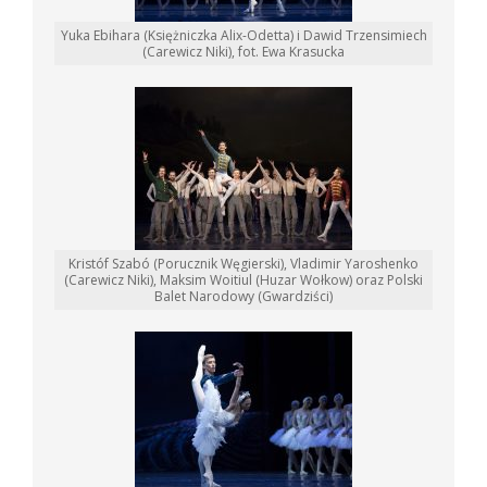
Yuka Ebihara (Księżniczka Alix-Odetta) i Dawid Trzensimiech
(Carewicz Niki), fot. Ewa Krasucka
Kristóf Szabó (Porucznik Węgierski), Vladimir Yaroshenko
(Carewicz Niki), Maksim Woitiul (Huzar Wołkow) oraz Polski
Balet Narodowy (Gwardziści)