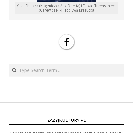
Yuka Ebihara (Księżniczka Alix-Odetta) i Dawid Trzensimiech
(Carewicz Niki), fot. Ewa Krasucka
Search
ZAZYJKULTURY.PL
Serwis ten został stworzony przez ludzi z pasją, którzy