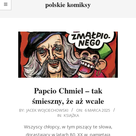
polskie komiksy
Papcio Chmiel – tak
śmieszny, że aż wcale
2025-
BY:
JACEK WOJCIECHOWSKI
ON:
6 MARCA 2025
IN:
KSIĄŻKA
03-
06
Wszyscy chłopcy, w tym piszący te słowa,
dorastający w latach 80. XX w. pamiętają