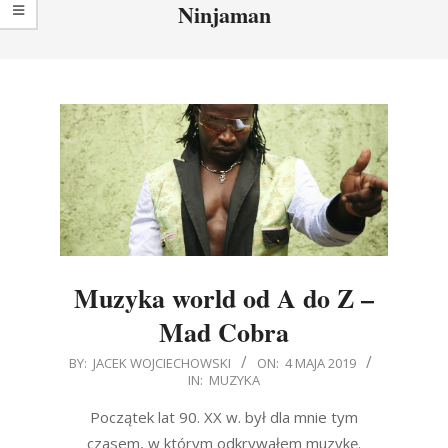
Ninjaman
Muzyka world od A do Z –
Mad Cobra
2019-
BY:
JACEK WOJCIECHOWSKI
ON:
4 MAJA 2019
IN:
MUZYKA
05-
04
Początek lat 90. XX w. był dla mnie tym
czasem, w którym odkrywałem muzykę.