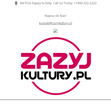
Skip
We'll be happy to help. Call Us Today: +1800-222-2222
to
content
Napisz do Nas!
kontakt@zazyjkultury.pl
ZAZYJKULTURY
Primary
Navigation