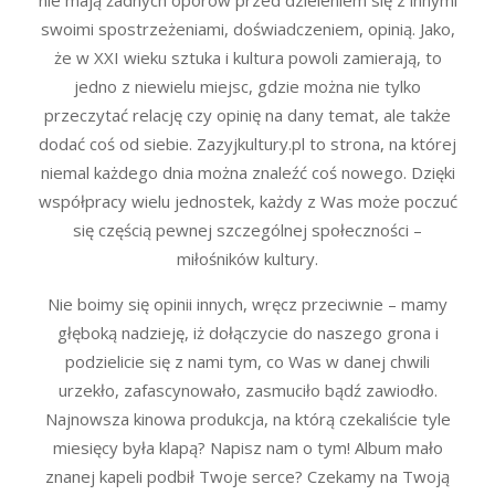
swoimi spostrzeżeniami, doświadczeniem, opinią. Jako,
że w XXI wieku sztuka i kultura powoli zamierają, to
jedno z niewielu miejsc, gdzie można nie tylko
przeczytać relację czy opinię na dany temat, ale także
dodać coś od siebie. Zazyjkultury.pl to strona, na której
niemal każdego dnia można znaleźć coś nowego. Dzięki
współpracy wielu jednostek, każdy z Was może poczuć
się częścią pewnej szczególnej społeczności –
miłośników kultury.
Nie boimy się opinii innych, wręcz przeciwnie – mamy
głęboką nadzieję, iż dołączycie do naszego grona i
podzielicie się z nami tym, co Was w danej chwili
urzekło, zafascynowało, zasmuciło bądź zawiodło.
Najnowsza kinowa produkcja, na którą czekaliście tyle
miesięcy była klapą? Napisz nam o tym! Album mało
znanej kapeli podbił Twoje serce? Czekamy na Twoją