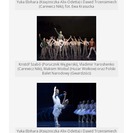
Yuka Ebihara (Księżniczka Alix-Odetta) i Dawid Trzensimiech
(Carewicz Niki), fot. Ewa Krasucka
Kristóf Szabó (Porucznik Węgierski), Vladimir Yaroshenko
(Carewicz Niki), Maksim Woitiul (Huzar Wołkow) oraz Polski
Balet Narodowy (Gwardziści)
Yuka Ebihara (Księżniczka Alix-Odetta) i Dawid Trzensimiech