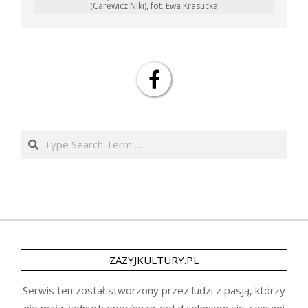
(Carewicz Niki), fot. Ewa Krasucka
Search
ZAZYJKULTURY.PL
Serwis ten został stworzony przez ludzi z pasją, którzy
nie mają żadnych oporów przed dzieleniem się z innymi