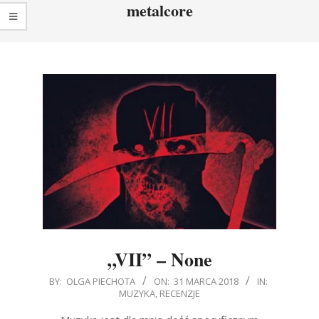
metalcore
„VII” – None
2018-
BY:
OLGA PIECHOTA
ON:
31 MARCA 2018
IN:
MUZYKA
,
RECENZJE
03-
31