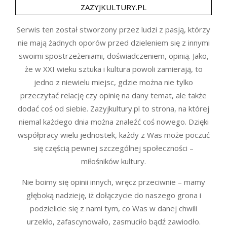
ZAZYJKULTURY.PL
Serwis ten został stworzony przez ludzi z pasją, którzy
nie mają żadnych oporów przed dzieleniem się z innymi
swoimi spostrzeżeniami, doświadczeniem, opinią. Jako,
że w XXI wieku sztuka i kultura powoli zamierają, to
jedno z niewielu miejsc, gdzie można nie tylko
przeczytać relację czy opinię na dany temat, ale także
dodać coś od siebie. Zazyjkultury.pl to strona, na której
niemal każdego dnia można znaleźć coś nowego. Dzięki
współpracy wielu jednostek, każdy z Was może poczuć
się częścią pewnej szczególnej społeczności –
miłośników kultury.
Nie boimy się opinii innych, wręcz przeciwnie – mamy
głęboką nadzieję, iż dołączycie do naszego grona i
podzielicie się z nami tym, co Was w danej chwili
urzekło, zafascynowało, zasmuciło bądź zawiodło.