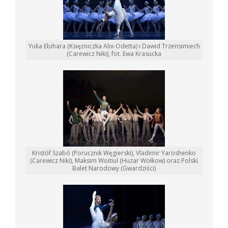
Yuka Ebihara (Księżniczka Alix-Odetta) i Dawid Trzensimiech
(Carewicz Niki), fot. Ewa Krasucka
Kristóf Szabó (Porucznik Węgierski), Vladimir Yaroshenko
(Carewicz Niki), Maksim Woitiul (Huzar Wołkow) oraz Polski
Balet Narodowy (Gwardziści)