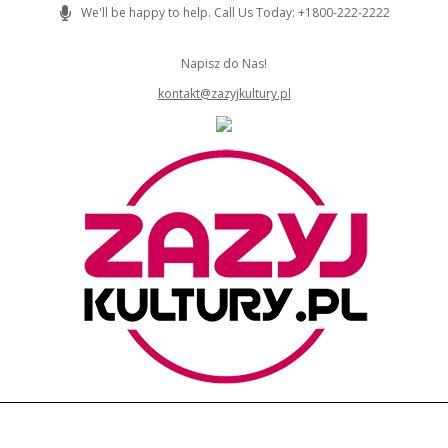
Skip
We'll be happy to help. Call Us Today: +1800-222-2222
to
content
Napisz do Nas!
kontakt@zazyjkultury.pl
ZAZYJKULTURY
Primary
Navigation