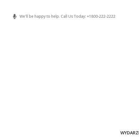
Skip
to
We'll be happy to help. Call Us Today: +1800-222-2222
content
WYDARZ