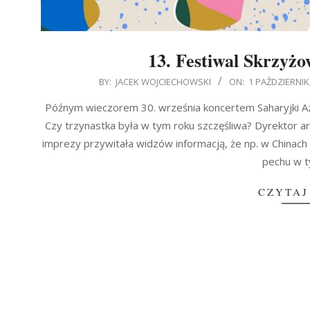
13. Festiwal Skrzyżo
2017-
BY:
JACEK WOJCIECHOWSKI
ON:
1 PAŹDZIERNIK
10-
Późnym wieczorem 30. września koncertem Saharyjki Azi
01
Czy trzynastka była w tym roku szczęśliwa? Dyrektor 
imprezy przywitała widzów informacją, że np. w Chinach 
pechu w t
CZYTAJ