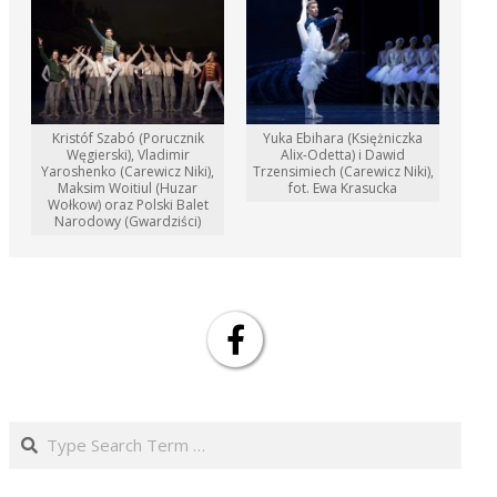
Kristóf Szabó (Porucznik
Yuka Ebihara (Księżniczka
Węgierski), Vladimir
Alix-Odetta) i Dawid
Yaroshenko (Carewicz Niki),
Trzensimiech (Carewicz Niki),
Maksim Woitiul (Huzar
fot. Ewa Krasucka
Wołkow) oraz Polski Balet
Narodowy (Gwardziści)
Search