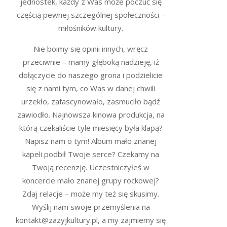
jednostek, każdy z Was może poczuć się
częścią pewnej szczególnej społeczności –
miłośników kultury.
Nie boimy się opinii innych, wręcz
przeciwnie – mamy głęboką nadzieję, iż
dołączycie do naszego grona i podzielicie
się z nami tym, co Was w danej chwili
urzekło, zafascynowało, zasmuciło bądź
zawiodło. Najnowsza kinowa produkcja, na
którą czekaliście tyle miesięcy była klapą?
Napisz nam o tym! Album mało znanej
kapeli podbił Twoje serce? Czekamy na
Twoją recenzję. Uczestniczyłeś w
koncercie mało znanej grupy rockowej?
Zdaj relacje – może my też się skusimy.
Wyślij nam swoje przemyślenia na
kontakt@zazyjkultury.pl, a my zajmiemy się