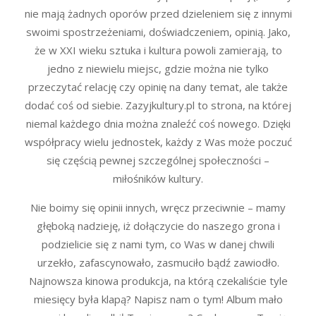
nie mają żadnych oporów przed dzieleniem się z innymi
swoimi spostrzeżeniami, doświadczeniem, opinią. Jako,
że w XXI wieku sztuka i kultura powoli zamierają, to
jedno z niewielu miejsc, gdzie można nie tylko
przeczytać relację czy opinię na dany temat, ale także
dodać coś od siebie. Zazyjkultury.pl to strona, na której
niemal każdego dnia można znaleźć coś nowego. Dzięki
współpracy wielu jednostek, każdy z Was może poczuć
się częścią pewnej szczególnej społeczności –
miłośników kultury.
Nie boimy się opinii innych, wręcz przeciwnie – mamy
głęboką nadzieję, iż dołączycie do naszego grona i
podzielicie się z nami tym, co Was w danej chwili
urzekło, zafascynowało, zasmuciło bądź zawiodło.
Najnowsza kinowa produkcja, na którą czekaliście tyle
miesięcy była klapą? Napisz nam o tym! Album mało