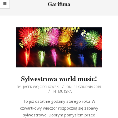
Garifuna
Sylwestrowa world music!
2015-
BY:
JACEK WOJCIECHOWSKI
ON:
31 GRUDNIA 2015
IN:
MUZYKA
12-
31
To już ostatnie godziny starego roku. W
czwartkowy wieczór rozpoczną się zabawy
sylwestrowe. Dobrym pomysłem przed