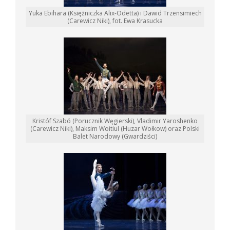
Yuka Ebihara (Księżniczka Alix-Odetta) i Dawid Trzensimiech
(Carewicz Niki), fot. Ewa Krasucka
Kristóf Szabó (Porucznik Węgierski), Vladimir Yaroshenko
(Carewicz Niki), Maksim Woitiul (Huzar Wołkow) oraz Polski
Balet Narodowy (Gwardziści)