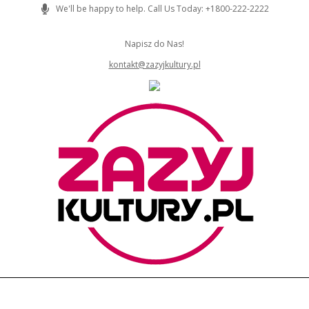
Skip
We'll be happy to help. Call Us Today: +1800-222-2222
to
content
Napisz do Nas!
kontakt@zazyjkultury.pl
ZAZYJKULTURY
Primary
Navigation