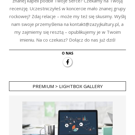
znanej kapeli podbił Twoje serce? Czekamy na Twoją
recenzję. Uczestniczyłeś w koncercie mało znanej grupy
rockowej? Zdaj relacje – może my też się skusimy. Wyślij
nam swoje przemyślenia na kontakt@zazyjkultury.pl, a
my zajmiemy się resztą – opublikujemy je w Twoim
imieniu. Na co czekasz? Dołącz do nas już dziś!
O NAS
PREMIUM > LIGHTBOX GALLERY