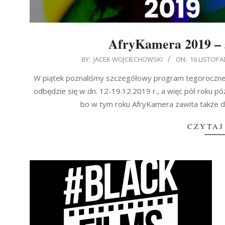
AfryKamera 2019 – 
2019-
BY:
JACEK WOJCIECHOWSKI
ON:
16 LISTOPA
11-
W piątek poznaliśmy szczegółowy program tegorocznej 
16
odbędzie się w dn. 12-19.12.2019 r., a więc pół roku p
bo w tym roku AfryKamera zawita także d
CZYTAJ