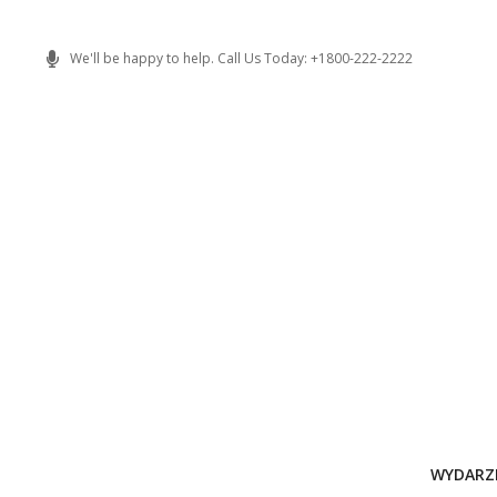
Skip
to
We'll be happy to help. Call Us Today: +1800-222-2222
content
WYDARZ