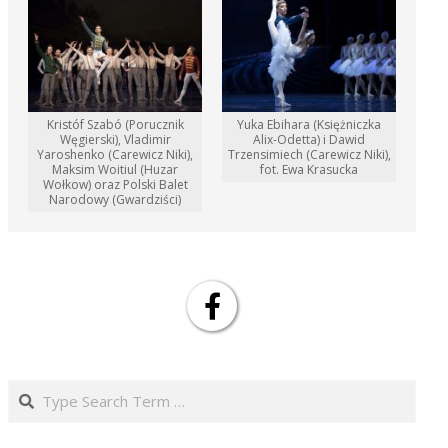
Kristóf Szabó (Porucznik
Yuka Ebihara (Księżniczka
Węgierski), Vladimir
Alix-Odetta) i Dawid
Yaroshenko (Carewicz Niki),
Trzensimiech (Carewicz Niki),
Maksim Woitiul (Huzar
fot. Ewa Krasucka
Wołkow) oraz Polski Balet
Narodowy (Gwardziści)
Search