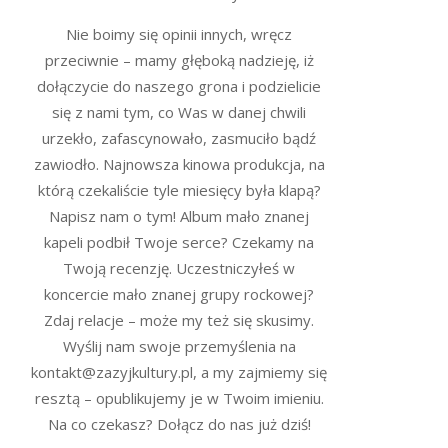
Nie boimy się opinii innych, wręcz
przeciwnie – mamy głęboką nadzieję, iż
dołączycie do naszego grona i podzielicie
się z nami tym, co Was w danej chwili
urzekło, zafascynowało, zasmuciło bądź
zawiodło. Najnowsza kinowa produkcja, na
którą czekaliście tyle miesięcy była klapą?
Napisz nam o tym! Album mało znanej
kapeli podbił Twoje serce? Czekamy na
Twoją recenzję. Uczestniczyłeś w
koncercie mało znanej grupy rockowej?
Zdaj relacje – może my też się skusimy.
Wyślij nam swoje przemyślenia na
kontakt@zazyjkultury.pl, a my zajmiemy się
resztą – opublikujemy je w Twoim imieniu.
Na co czekasz? Dołącz do nas już dziś!