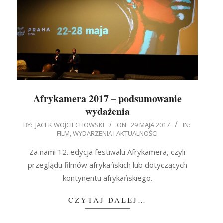
Afrykamera 2017 – podsumowanie
wydażenia
2017-
BY:
JACEK WOJCIECHOWSKI
ON:
29 MAJA 2017
IN:
FILM
,
WYDARZENIA I AKTUALNOŚCI
05-
29
Za nami 12. edycja festiwalu Afrykamera, czyli
przeglądu filmów afrykańskich lub dotyczących
kontynentu afrykańskiego.
CZYTAJ DALEJ…