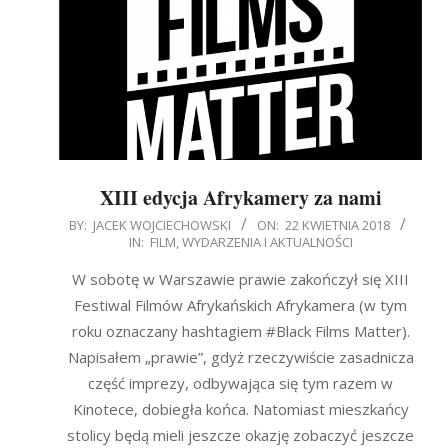
XIII edycja Afrykamery za nami
2018-
BY:
JACEK WOJCIECHOWSKI
ON:
22 KWIETNIA 2018
IN:
FILM
,
WYDARZENIA I AKTUALNOŚCI
04-
22
W sobotę w Warszawie prawie zakończył się XIII
Festiwal Filmów Afrykańskich Afrykamera (w tym
roku oznaczany hashtagiem #Black Films Matter).
Napisałem „prawie”, gdyż rzeczywiście zasadnicza
część imprezy, odbywająca się tym razem w
Kinotece, dobiegła końca. Natomiast mieszkańcy
stolicy będą mieli jeszcze okazję zobaczyć jeszcze