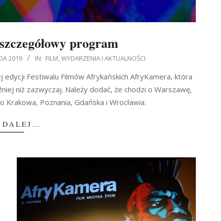
szczegółowy program
DA 2019
IN:
FILM
,
WYDARZENIA I AKTUALNOŚCI
edycji Festiwalu Filmów Afrykańskich AfryKamera, która
óźniej niż zazwyczaj. Należy dodać, że chodzi o Warszawę,
o Krakowa, Poznania, Gdańska i Wrocławia.
 DALEJ…