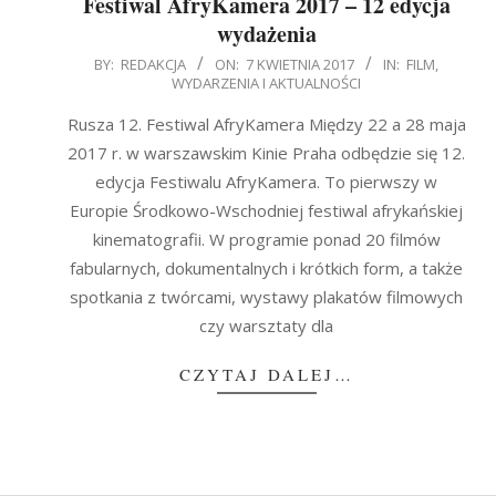
Festiwal AfryKamera 2017 – 12 edycja
wydażenia
2017-
BY:
REDAKCJA
ON:
7 KWIETNIA 2017
IN:
FILM
,
WYDARZENIA I AKTUALNOŚCI
04-
07
Rusza 12. Festiwal AfryKamera Między 22 a 28 maja
2017 r. w warszawskim Kinie Praha odbędzie się 12.
edycja Festiwalu AfryKamera. To pierwszy w
Europie Środkowo-Wschodniej festiwal afrykańskiej
kinematografii. W programie ponad 20 filmów
fabularnych, dokumentalnych i krótkich form, a także
spotkania z twórcami, wystawy plakatów filmowych
czy warsztaty dla
CZYTAJ DALEJ…