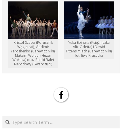
Kristóf Szabó (Porucznik
Yuka Ebihara (Księżniczka
Węgierski), Vladimir
Alix-Odetta) i Dawid
Yaroshenko (Carewicz Niki),
Trzensimiech (Carewicz Niki),
Maksim Woitiul (Huzar
fot. Ewa Krasucka
Wołkow) oraz Polski Balet
Narodowy (Gwardziści)
Search