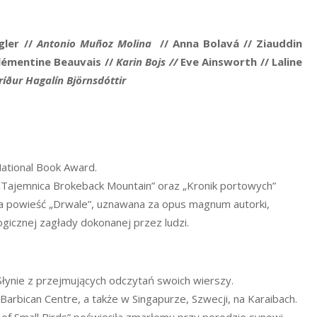
gler
//
Antonio Muñoz Molina
//
Anna Bolav
á
// Ziauddin
lémentine Beauvais
//
Karin Bojs
//
Eve Ainsworth // Laline
ríður Hagalín Björnsdóttir
National Book Award.
„Tajemnica Brokeback Mountain” oraz „Kronik portowych”
wa powieść „Drwale”, uznawana za opus magnum autorki,
ogicznej zagłady dokonanej przez ludzi.
 Słynie z przejmujących odczytań swoich wierszy.
arbican Centre, a także w Singapurze, Szwecji, na Karaibach.
y of Small Birds” poświęciła zmarłemu przy porodzie synowi.