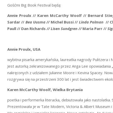
Gośćmi Big Book Festival będą:
Annie Proulx // Karen McCarthy Woolf // Bernard Stie
Sardar //
Bea Uusma
//
Michel Bussi //
Linda Polman
//
C
Paull // Dan Richards
//
Lisen Sundgren
//
Maria Parr //
Sig
Annie Proulx
, USA
wybitna pisarka amerykańska, laureatka nagrody Pulitzera i 
Jest autorką zekranizowanego przez Anga Lee opowiadania 
nakręconych z udziałem Julianne Moore i Kevina Spacey. No
rozgrywa się na przestrzeni 300 lat i jest świadectwem ekol
Karen McCarthy Woolf, Wielka Brytania
poetka i performerka literacka, debiutowała jako nastolatka.
Prezentowała je w Tate Modern, Victoria & Albert Museum i B
Ma angielskie i jamajskie korzenie. Nową antologię „An Aviar