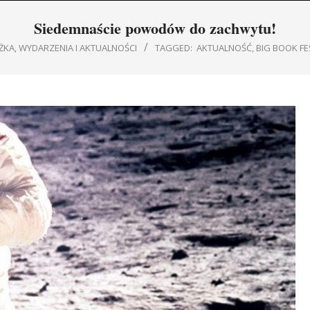
Navigation
Siedemnaście powodów do zachwytu!
Menu
ŻKA
,
WYDARZENIA I AKTUALNOŚCI
TAGGED:
AKTUALNOŚĆ
,
BIG BOOK FE