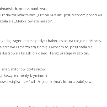
mańskich, pisarz, publicysta
 redaktor kwartalnika „Critical Muslim”. Jest autorem ponad 40
azała się „Mekka. Święte miasto”.
ć zagadkę zaginionej ekspedycji baloniarskiej na Biegun Północny.
 archiwa i zmarzniętą ziemię. Owocem tej pasji stała się
lustrowała książki dla dzieci. Teraz pracuje w szpitalu.
i zna 5 milionów czytelników
ji, łączy elementy kryminalne
wa książka – „Mówili, że jest piękna”, historia zabójstwa