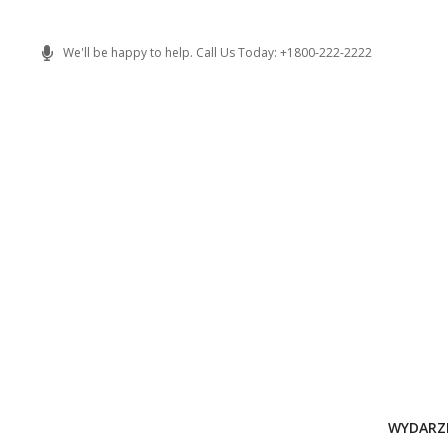
Skip
to
We'll be happy to help. Call Us Today: +1800-222-2222
content
WYDARZ