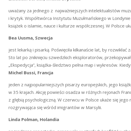
uważany za jednego z najważniejszych intelektualistów muzuł
i krytyk. Współtwórca Instytutu Muzułmańskiego w Londynie i
książek o islamie, nauce i kulturze współczesnej. W Polsce uk
Bea Uusma, Szwecja
jest lekarką i pisarką. Poświęciła kilkanaście lat, by rozwikła
Sto lat po zniknięciu szwedzkich eksploratorów, przekopywała
„Ekspedycja”, książka-śledztwo pełna map i wykresów. Kiedyś i
Michel Bussi,
Francja
jeden z najpopularniejszych pisarzy europejskich, jego książk
w 35 krajach. Akcję powieści osadza w różnych rejonach Franc
z głębią psychologiczną. W czerwcu w Polsce ukaże się jego no
rozgrywająca się wśród imigrantów w Marsylii.
Linda Polman, Holandia