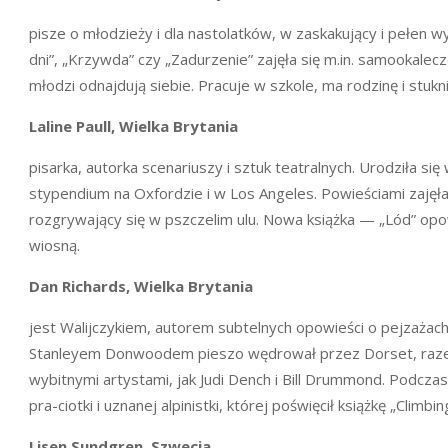
pisze o młodzieży i dla nastolatków, w zaskakujący i pełen
dni”, „Krzywda” czy „Zadurzenie” zajęła się m.in. samookalec
młodzi odnajdują siebie. Pracuje w szkole, ma rodzinę i stukn
Laline Paull, Wielka Brytania
pisarka, autorka scenariuszy i sztuk teatralnych. Urodziła si
stypendium na Oxfordzie i w Los Angeles. Powieściami zajęła 
rozgrywający się w pszczelim ulu. Nowa książka — „Lód” opowi
wiosną.
Dan Richards, Wielka Brytania
jest Walijczykiem, autorem subtelnych opowieści o pejzażach
Stanleyem Donwoodem pieszo wędrował przez Dorset, razem
wybitnymi artystami, jak Judi Dench i Bill Drummond. Podczas 
pra-ciotki i uznanej alpinistki, której poświęcił książkę „Climbi
Lisen Sundgren,
Szwecja