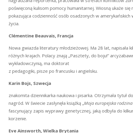
nagradzana reporterka, pracowała w strefach konfliktów zbro
poświęconą kulisom pomocy humanitarnej. Wiosną ukaże się no
pokazująca codzienność osób osadzonych w amerykańskich wi
życia.
Clémentine Beauvais, Francja
Nowa gwiazda literatury młodzieżowej. Ma 28 lat, napisała ki
różnych krajach. Polacy znają „Pasztety, do boju!” arcyzabaw
wykładowczynią, ma doktorat
z pedagogiki, pisze po francusku i angielsku.
Karin Bojs, Szwecja
znakomita dziennikarka naukowa i pisarka. Otrzymała tytuł d
nagród. W świecie zasłynęła książką „
Moja europejska rodzina 
fascynujący zapis wyprawy genetycznej, jaką odbyła do kilkun
korzenie.
Eve Ainsworth, Wielka Brytania