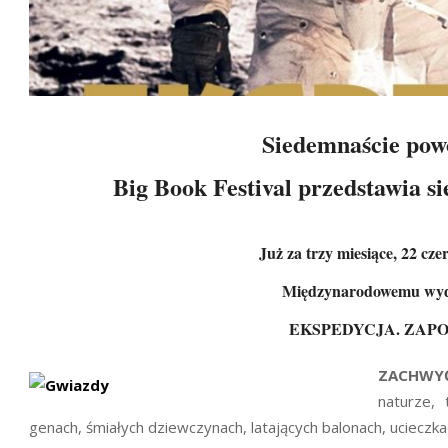
Siedemnaście pow
Big Book Festival przedstawia s
Już za trzy miesiące, 22 cze
Międzynarodowemu wyda
EKSPEDYCJA. ZAPO
ZACHWYĆ
naturze, 
genach, śmiałych dziewczynach, latających balonach, ucieczka