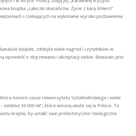
jnych i w Afryce. Polacy znają jej „Karawanę kryzysu”
wa książka „Laleczki skazańców. Życie z karą śmierci”
ęzieniach i czekających na wykonanie wyroku pozbawienia
lkanaście książek, zdobyła wiele nagród i czytelników w
ną opowieść o dojrzewaniu i akceptacji siebie. Beauvais jest
oktora
honoris causa
Uniwersytetu Sztokholmskiego i wiele
– ostatnie 54 000 lat
”, która wiosną ukaże się w Polsce. To
astu krajów, by ustalić swe prehistoryczne i biologiczne