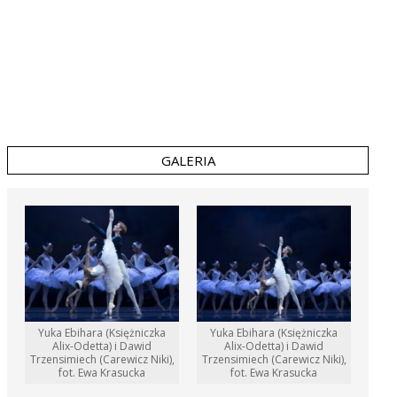
GALERIA
Yuka Ebihara (Księżniczka
Yuka Ebihara (Księżniczka
Alix-Odetta) i Dawid
Alix-Odetta) i Dawid
Trzensimiech (Carewicz Niki),
Trzensimiech (Carewicz Niki),
fot. Ewa Krasucka
fot. Ewa Krasucka