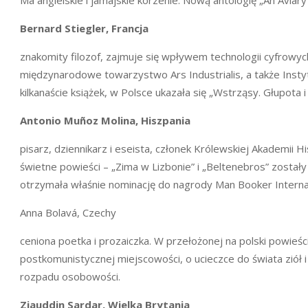
Bernard Stiegler, Francja
znakomity filozof, zajmuje się wpływem technologii cyfrowych
międzynarodowe towarzystwo Ars Industrialis, a także Insty
kilkanaście książek, w Polsce ukazała się „Wstrząsy. Głupota 
Antonio Muñoz Molina,
Hiszpania
pisarz, dziennikarz i eseista, członek Królewskiej Akademii
świetne powieści – „Zima w Lizbonie” i „Beltenebros” zostały
otrzymała właśnie nominację do nagrody Man Booker Internat
Anna Bolavá, Czechy
ceniona poetka i prozaiczka. W przełożonej na polski powie
postkomunistycznej miejscowości, o ucieczce do świata ziół 
rozpadu osobowości.
Ziauddin Sardar
,
Wielka Brytania