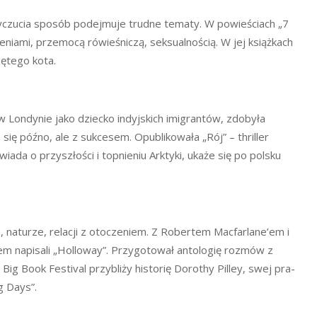
 wyczucia sposób podejmuje trudne tematy. W powieściach „7
zeniami, przemocą rówieśniczą, seksualnością. W jej książkach
iętego kota.
ę w Londynie jako dziecko indyjskich imigrantów, zdobyła
się późno, ale z sukcesem. Opublikowała „Rój” – thriller
ada o przyszłości i topnieniu Arktyki, ukaże się po polsku
, naturze, relacji z otoczeniem. Z Robertem Macfarlane’em i
 napisali „Holloway”. Przygotował antologię rozmów z
Big Book Festival przybliży historię Dorothy Pilley, swej pra-
ng Days”.