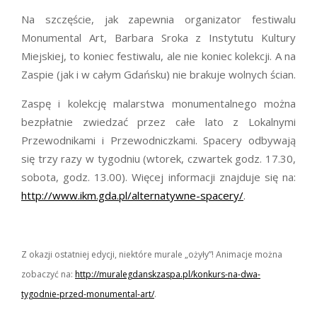
Na szczęście, jak zapewnia organizator festiwalu
Monumental Art, Barbara Sroka z Instytutu Kultury
Miejskiej, to koniec festiwalu, ale nie koniec kolekcji. A na
Zaspie (jak i w całym Gdańsku) nie brakuje wolnych ścian.
Zaspę i kolekcję malarstwa monumentalnego można
bezpłatnie zwiedzać przez całe lato z Lokalnymi
Przewodnikami i Przewodniczkami. Spacery odbywają
się trzy razy w tygodniu (wtorek, czwartek godz. 17.30,
sobota, godz. 13.00). Więcej informacji znajduje się na:
http://www.ikm.gda.pl/alternatywne-spacery/
.
Z okazji ostatniej edycji, niektóre murale „ożyły”! Animacje można
zobaczyć na:
http://muralegdanskzaspa.pl/konkurs-na-dwa-
tygodnie-przed-monumental-art/
.