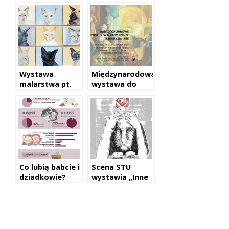
czytać
Keithie Haringu,
„Jestem
mordercą”
Wystawa
Międzynarodowa
malarstwa pt.
wystawa do
Omnikotencja.
oglądania w
Łodzi.
Co lubią babcie i
Scena STU
dziadkowie?
wystawia „Inne
rozkosze”
Jerzego Pilcha.
2016-