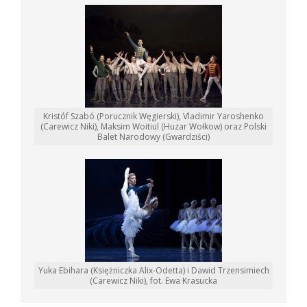
Kristóf Szabó (Porucznik Węgierski), Vladimir Yaroshenko
(Carewicz Niki), Maksim Woitiul (Huzar Wołkow) oraz Polski
Balet Narodowy (Gwardziści)
Yuka Ebihara (Księżniczka Alix-Odetta) i Dawid Trzensimiech
(Carewicz Niki), fot. Ewa Krasucka