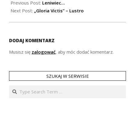
07-
Previous Post:
Leniwiec…
13
Next Post:
„Gloria Victis” – Lustro
DODAJ KOMENTARZ
Musisz się
zalogować
, aby móc dodać komentarz.
SZUKAJ W SERWISIE
Search