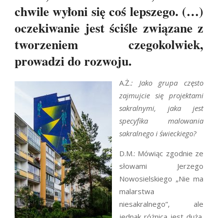
chwile wyłoni się coś lepszego. (…)
oczekiwanie jest ściśle związane z
tworzeniem czegokolwiek,
prowadzi do rozwoju.
A.Ż.
: Jako grupa często
zajmujcie się projektami
sakralnymi, jaka jest
specyfika malowania
sakralnego i świeckiego?
D.M.: Mówiąc zgodnie ze
słowami Jerzego
Nowosielskiego „Nie ma
malarstwa
niesakralnego”, ale
jednak różnica jest duża.