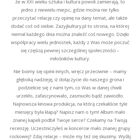
że w XXI wieku sztuka i kultura powoli zamierają, to
jedno z niewielu miejsc, gdzie można nie tylko
przeczytać relację czy opinię na dany temat, ale także
dodać coś od siebie. Zazyjkultury.pl to strona, na której
niemal każdego dnia można znaleźć coś nowego. Dzięki
współpracy wielu jednostek, każdy z Was może poczuć
się częścią pewnej szczególnej społeczności –
miłośników kultury.
Nie boimy się opinii innych, wręcz przeciwnie – mamy
głęboką nadzieję, iż dołączycie do naszego grona i
podzielicie się z nami tym, co Was w danej chwili
urzekło, zafascynowało, zasmuciło bądź zawiodło.
Najnowsza kinowa produkcja, na którą czekaliście tyle
miesięcy była klapą? Napisz nam o tym! Album mało
znanej kapeli podbił Twoje serce? Czekamy na Twoją
recenzję. Uczestniczyłeś w koncercie mało znanej grupy
rockowej? Zdaj relacje – może my też się skusimy. Wyślij