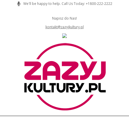
Skip
We'll be happy to help. Call Us Today: +1800-222-2222
to
content
Napisz do Nas!
kontakt@zazyjkultury.pl
ZAZYJKULTURY
Primary
Navigation