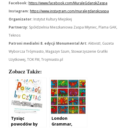
Facebook:
https://www.facebook.com/MuraleGdanskZaspa
Instagram:
https://www.instagram.com/muralegdanskzaspa
Organizator:
Instytut Kultury Miejskiej
Partnerzy:
Spółdzielnia Mieszkaniowa Zaspa Młyniec, Plama GAK,
Teknos
Patroni medialni 8. edycji Monumental Art:
Aktivist!, Gazeta
Wyborcza Trójmiasto, Magazyn Szum, Stowarzyszenie Grafiki
Użytkowej, TOK FM, Trojmiasto.pl
Zobacz Także:
Tysiąc
London
powodów by
Grammar,