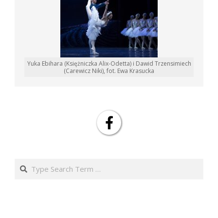
Yuka Ebihara (Księżniczka Alix-Odetta) i Dawid Trzensimiech
(Carewicz Niki), fot. Ewa Krasucka
Search