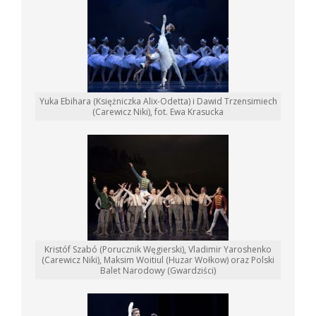
Yuka Ebihara (Księżniczka Alix-Odetta) i Dawid Trzensimiech
(Carewicz Niki), fot. Ewa Krasucka
Kristóf Szabó (Porucznik Węgierski), Vladimir Yaroshenko
(Carewicz Niki), Maksim Woitiul (Huzar Wołkow) oraz Polski
Balet Narodowy (Gwardziści)