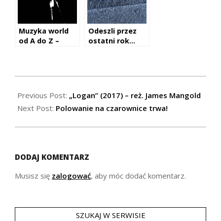
Muzyka world
Odeszli przez
od A do Z –
ostatni rok…
Laurel Aitken
(2016)
2017-
03-
Previous Post:
„Logan” (2017) – reż. James Mangold
06
Next Post:
Polowanie na czarownice trwa!
DODAJ KOMENTARZ
Musisz się
zalogować
, aby móc dodać komentarz.
SZUKAJ W SERWISIE