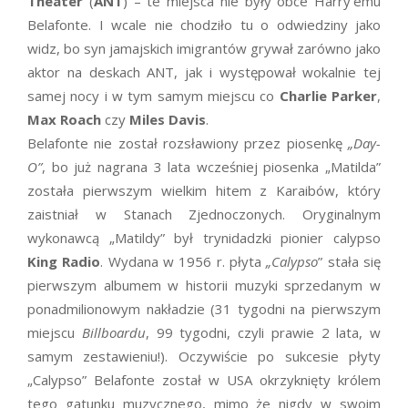
Theater
(
ANT
) – te miejsca nie były obce Harry’emu
Belafonte. I wcale nie chodziło tu o odwiedziny jako
widz, bo syn jamajskich imigrantów grywał zarówno jako
aktor na deskach ANT, jak i występował wokalnie tej
samej nocy i w tym samym miejscu co
Charlie Parker
,
Max Roach
czy
Miles Davis
.
Belafonte nie został rozsławiony przez piosenkę
„Day-
O”
, bo już nagrana 3 lata wcześniej piosenka „Matilda”
została pierwszym wielkim hitem z Karaibów, który
zaistniał w Stanach Zjednoczonych. Oryginalnym
wykonawcą „Matildy” był trynidadzki pionier calypso
King Radio
. Wydana w 1956 r. płyta
„Calypso
” stała się
pierwszym albumem w historii muzyki sprzedanym w
ponadmilionowym nakładzie (31 tygodni na pierwszym
miejscu
Billboardu
, 99 tygodni, czyli prawie 2 lata, w
samym zestawieniu!). Oczywiście po sukcesie płyty
„Calypso” Belafonte został w USA okrzyknięty królem
tego gatunku muzycznego, mimo że nigdy w swoim