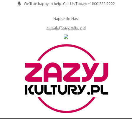
Skip
We'll be happy to help. Call Us Today: +1800-222-2222
to
content
Napisz do Nas!
kontakt@zazyjkultury.pl
ZAZYJKULTURY
Primary
Navigation