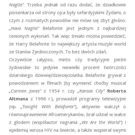
Nagila”
. Trzeba jednak od razu dodać, że dziadkowie
piosenkarza od strony ojca były sefardyjskimi Żydami, o
czym z rozmaitych powodów nie mówi się zbyt głośno.
„Hava Nagila”
Belafonte jest jednym z najbardziej
cenionych wykonań. Tak więc śmiało można powiedzieć,
że Harry Belafonte to największy artysta muzyki world
ze Stanów Zjednoczonych. To bez dwóch zdań.
Oczywiście calypso, minto czy tradycyjne pieśni
żydowskie to jedynie niewielki procent twórczości
dziarskiego dziewięćdziesięciolatka. Belafonte grywał z
powodzeniem w filmach (by wymienić choćby musical
„Carmen Jones”
z 1954 r. czy
„Kansas City”
Roberta
Altmana
z 1996 r.), prowadził programy telewizyjne
(np.
„Tonight With Belafonte”
), aktywnie walczył o
równouprawnienie Afroamerykanów, brał udział w walce
z głodem (współautor nagrania
„We Are the World”
) i
epidemią wirusa HIV na świecie, a także wspierał swymi