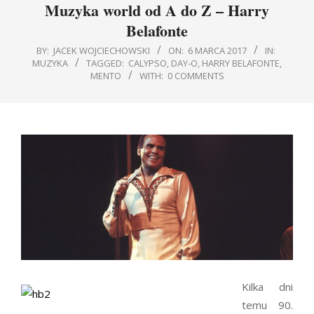
Muzyka world od A do Z – Harry
Belafonte
BY:
JACEK WOJCIECHOWSKI
ON:
6 MARCA 2017
IN:
MUZYKA
TAGGED:
CALYPSO
,
DAY-O
,
HARRY BELAFONTE
,
MENTO
WITH:
0 COMMENTS
Kilka dni
temu 90.