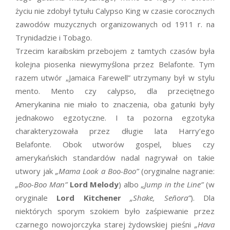
życiu nie zdobył tytułu Calypso King w czasie corocznych
zawodów muzycznych organizowanych od 1911 r. na
Trynidadzie i Tobago.
Trzecim karaibskim przebojem z tamtych czasów była
kolejna piosenka niewymyślona przez Belafonte. Tym
razem utwór „Jamaica Farewell” utrzymany był w stylu
mento. Mento czy calypso, dla przeciętnego
Amerykanina nie miało to znaczenia, oba gatunki były
jednakowo egzotyczne. I ta pozorna egzotyka
charakteryzowała przez długie lata Harry’ego
Belafonte. Obok utworów gospel, blues czy
amerykańskich standardów nadal nagrywał on takie
utwory jak
„Mama Look a Boo-Boo”
(oryginalne nagranie:
„Boo-Boo Man”
Lord Melody
) albo
„Jump in the Line”
(w
oryginale
Lord Kitchener
„Shake, Señora”
). Dla
niektórych sporym szokiem było zaśpiewanie przez
czarnego nowojorczyka starej żydowskiej pieśni
„Hava