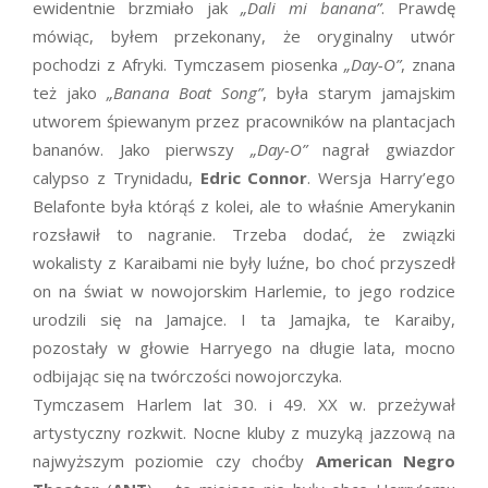
ewidentnie brzmiało jak
„Dali mi banana”
. Prawdę
mówiąc, byłem przekonany, że oryginalny utwór
pochodzi z Afryki. Tymczasem piosenka
„Day-O”
, znana
też jako
„Banana Boat Song”
, była starym jamajskim
utworem śpiewanym przez pracowników na plantacjach
bananów. Jako pierwszy
„Day-O”
nagrał gwiazdor
calypso z Trynidadu,
Edric Connor
. Wersja Harry’ego
Belafonte była którąś z kolei, ale to właśnie Amerykanin
rozsławił to nagranie. Trzeba dodać, że związki
wokalisty z Karaibami nie były luźne, bo choć przyszedł
on na świat w nowojorskim Harlemie, to jego rodzice
urodzili się na Jamajce. I ta Jamajka, te Karaiby,
pozostały w głowie Harryego na długie lata, mocno
odbijając się na twórczości nowojorczyka.
Tymczasem Harlem lat 30. i 49. XX w. przeżywał
artystyczny rozkwit. Nocne kluby z muzyką jazzową na
najwyższym poziomie czy choćby
American Negro