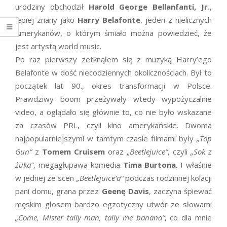
urodziny obchodził
Harold George Bellanfanti, Jr.
,
lepiej znany jako
Harry Belafonte
, jeden z nielicznych
Amerykanów, o którym śmiało można powiedzieć, że
jest artystą world music.
Po raz pierwszy zetknąłem się z muzyką Harry’ego
Belafonte w dość niecodziennych okolicznościach. Był to
początek lat 90., okres transformacji w Polsce.
Prawdziwy boom przeżywały wtedy wypożyczalnie
video, a oglądało się głównie to, co nie było wskazane
za czasów PRL, czyli kino amerykańskie. Dwoma
najpopularniejszymi w tamtym czasie filmami były
„Top
Gun”
z
Tomem Cruisem
oraz „
Beetlejuice”
, czyli
„Sok z
żuka”
, megagłupawa komedia
Tima Burtona
. I właśnie
w jednej ze scen
„Beetlejuice’a”
podczas rodzinnej kolacji
pani domu, grana przez
Geenę Davis
, zaczyna śpiewać
męskim głosem bardzo egzotyczny utwór ze słowami
„Come, Mister tally man, tally me banana”
, co dla mnie