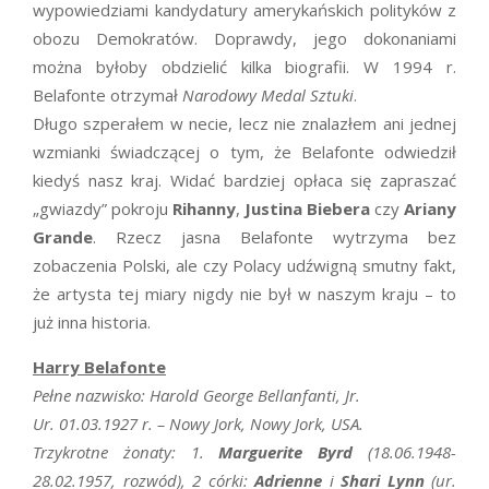
wypowiedziami kandydatury amerykańskich polityków z
obozu Demokratów. Doprawdy, jego dokonaniami
można byłoby obdzielić kilka biografii. W 1994 r.
Belafonte otrzymał
Narodowy Medal Sztuki
.
Długo szperałem w necie, lecz nie znalazłem ani jednej
wzmianki świadczącej o tym, że Belafonte odwiedził
kiedyś nasz kraj. Widać bardziej opłaca się zapraszać
„gwiazdy” pokroju
Rihanny
,
Justina Biebera
czy
Ariany
Grande
. Rzecz jasna Belafonte wytrzyma bez
zobaczenia Polski, ale czy Polacy udźwigną smutny fakt,
że artysta tej miary nigdy nie był w naszym kraju – to
już inna historia.
Harry Belafonte
Pełne nazwisko: Harold George Bellanfanti, Jr.
Ur. 01.03.1927 r. – Nowy Jork, Nowy Jork, USA.
Trzykrotne żonaty: 1.
Marguerite Byrd
(18.06.1948-
28.02.1957, rozwód), 2 córki:
Adrienne
i
Shari Lynn
(ur.