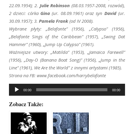
22.09.1954); 2.
Julie Robinson
(08.03.1957-2008, rozwód),
2 dzieci: córka
Gina
(ur. 08.09.1961) oraz syn
David
(ur.
30.09.1957); 3.
Pamela Frank
(od IV 2008).
Wybrane płyty: „Belafonte” (1956), „Calypso” (1956),
„Belafonte Sings of the Caribbean” (1957), „Swing Dat
Hammer” (1960), „Jump Up Calypso” (1961).
Ważniejsze utwory: „Matilda” (1953), „Jamaica Farewell”
(1956), „Day-O (Banana Boat Song)” (1956), „Jump in the
Line” (1961), We Are the World” z innymi artystami (1985).
Strona na FB: www.facebook.com/harrybelafonte
Odtwarzacz
00:00
00:00
plików
dźwiękowych
Zobacz Także: