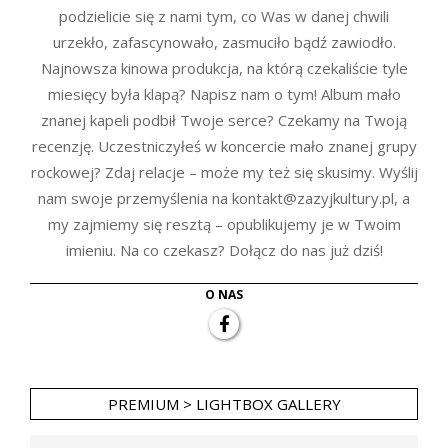
podzielicie się z nami tym, co Was w danej chwili
urzekło, zafascynowało, zasmuciło bądź zawiodło.
Najnowsza kinowa produkcja, na którą czekaliście tyle
miesięcy była klapą? Napisz nam o tym! Album mało
znanej kapeli podbił Twoje serce? Czekamy na Twoją
recenzję. Uczestniczyłeś w koncercie mało znanej grupy
rockowej? Zdaj relacje – może my też się skusimy. Wyślij
nam swoje przemyślenia na kontakt@zazyjkultury.pl, a
my zajmiemy się resztą – opublikujemy je w Twoim
imieniu. Na co czekasz? Dołącz do nas już dziś!
O NAS
PREMIUM > LIGHTBOX GALLERY