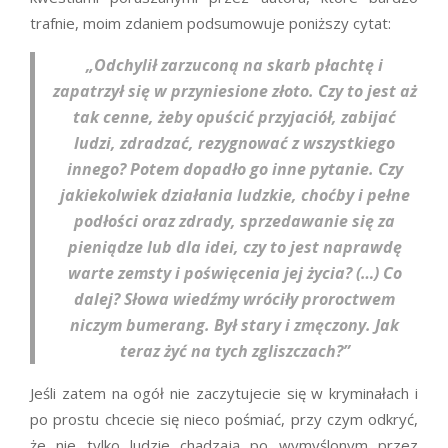
trafnie, moim zdaniem podsumowuje poniższy cytat:
„Odchylił zarzuconą na skarb płachtę i
zapatrzył się w przyniesione złoto. Czy to jest aż
tak cenne, żeby opuścić przyjaciół, zabijać
ludzi, zdradzać, rezygnować z wszystkiego
innego? Potem dopadło go inne pytanie. Czy
jakiekolwiek działania ludzkie, choćby i pełne
podłości oraz zdrady, sprzedawanie się za
pieniądze lub dla idei, czy to jest naprawdę
warte zemsty i poświęcenia jej życia? (…) Co
dalej? Słowa wiedźmy wróciły proroctwem
niczym bumerang. Był stary i zmęczony. Jak
teraz żyć na tych zgliszczach?”
Jeśli zatem na ogół nie zaczytujecie się w kryminałach i
po prostu chcecie się nieco pośmiać, przy czym odkryć,
że nie tylko ludzie chadzają po wymyślonym przez