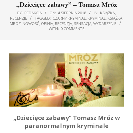
„Dziecięce zabawy” – Tomasz Mróz
BY:
REDAKCJA
ON:
4 SIERPNIA 2018
IN:
KSIĄŻKA
,
RECENZJE
TAGGED:
CZARNY KRYMINAŁ
,
KRYMINAŁ
,
KSIĄŻKA
,
MRÓZ
,
NOWOŚĆ
,
OPINIA
,
RECENZJA
,
SENSACJA
,
WYDARZENIE
WITH:
0 COMMENTS
„Dziecięce zabawy” Tomasz Mróz w
paranormalnym kryminale