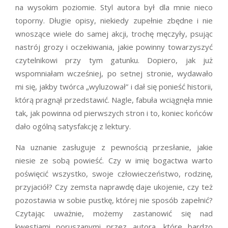
na wysokim poziomie. Styl autora był dla mnie nieco
toporny. Długie opisy, niekiedy zupełnie zbędne i nie
wnoszące wiele do samej akcji, trochę męczyły, psując
nastrój grozy i oczekiwania, jakie powinny towarzyszyć
czytelnikowi przy tym gatunku. Dopiero, jak już
wspomniałam wcześniej, po setnej stronie, wydawało
mi się, jakby twórca „wyluzował” i dał się ponieść historii,
którą pragnął przedstawić. Nagle, fabuła wciągnęła mnie
tak, jak powinna od pierwszych stron i to, koniec końców
dało ogólną satysfakcję z lektury.
Na uznanie zasługuje z pewnością przesłanie, jakie
niesie ze sobą powieść. Czy w imię bogactwa warto
poświęcić wszystko, swoje człowieczeństwo, rodzinę,
przyjaciół? Czy zemsta naprawdę daje ukojenie, czy też
pozostawia w sobie pustkę, której nie sposób zapełnić?
Czytając uważnie, możemy zastanowić się nad
kwestiami poruszanymi przez autora, które bardzo