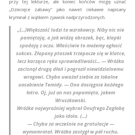
przy tej lekturze, ale koniec końców mogę uznać
„Dziecięce zabawy” jako nawet ciekawie napisany
kryminał z wątkiem zjawisk nadprzyrodzonych.
„(…)Większość ludzi to wzrokowcy. Niby nic nie
pamiętają, a jak widzą obrazek, bęc, klapki
spadają z oczu. Właściwie to możemy ogłosić
sukces. Złapany ptaszek trzepocze się w klatce,
lecz karząca ręka sprawiedliwości… — Wróżka
zacisnął drugą dłoń i pogroził niewidzialnemu
wrogowi. Chyba uważał siebie za lokalne
uosobienie Temidy. — Ona dosięgnie każdego
łotra. Oj, już on nas popamięta, jakem
Wruszkowski.
Wróżka najwyraźniej wybrał Onufrego Zagłobę
jako idola. (…)
— Chyba za wcześnie na gratulacje —
wymamrotał. Wróżka zastygł w pół ruchu.