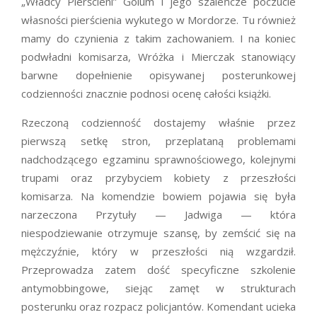
„Władcy Pierścieni” Golum i jego szaleńcze poczucie
własności pierścienia wykutego w Mordorze. Tu również
mamy do czynienia z takim zachowaniem. I na koniec
podwładni komisarza, Wróżka i Mierczak stanowiący
barwne dopełnienie opisywanej posterunkowej
codzienności znacznie podnosi ocenę całości książki.
Rzeczoną codzienność dostajemy właśnie przez
pierwszą setkę stron, przeplataną problemami
nadchodzącego egzaminu sprawnościowego, kolejnymi
trupami oraz przybyciem kobiety z przeszłości
komisarza. Na komendzie bowiem pojawia się była
narzeczona Przytuły — Jadwiga — która
niespodziewanie otrzymuje szansę, by zemścić się na
mężczyźnie, który w przeszłości nią wzgardził.
Przeprowadza zatem dość specyficzne szkolenie
antymobbingowe, siejąc zamęt w strukturach
posterunku oraz rozpacz policjantów. Komendant ucieka