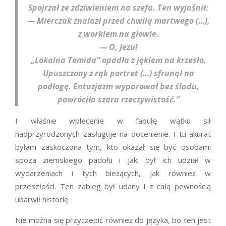
Spojrzał ze zdziwieniem na szefa. Ten wyjaśnił:
— Mierczak znalazł przed chwilą martwego (…),
z workiem na głowie.
— O, Jezu!
„Lokalna Temida” opadła z jękiem na krzesło.
Upuszczony z rąk portret (…) sfrunął na
podłogę. Entuzjazm wyparował bez śladu,
powróciła szara rzeczywistość.”
I właśnie wplecenie w fabułę wątku sił
nadprzyrodzonych zasługuje na docenienie. I tu akurat
byłam zaskoczona tym, kto okazał się być osobami
spoza ziemskiego padołu i jaki był ich udział w
wydarzeniach i tych bieżących, jak również w
przeszłości. Ten zabieg był udany i z całą pewnością
ubarwił historię.
Nie można się przyczepić również do języka, bo ten jest