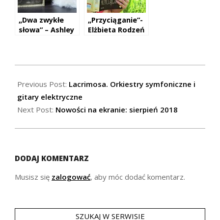
„Dwa zwykłe
„Przyciąganie”-
słowa” – Ashley
Elżbieta Rodzeń
Rhodes-Courter
2018-
08-
Previous Post:
Lacrimosa. Orkiestry symfoniczne i
04
gitary elektryczne
Next Post:
Nowości na ekranie: sierpień 2018
DODAJ KOMENTARZ
Musisz się
zalogować
, aby móc dodać komentarz.
SZUKAJ W SERWISIE