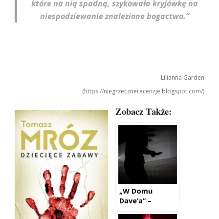
które na nią spadną, szykowała kryjówkę na
niespodziewanie znalezione bogactwo.”
Lilianna Garden
(https://niegrzecznerecenzje.blogspot.com/)
Zobacz Także:
„W Domu
Dave’a” –
Katarzyna