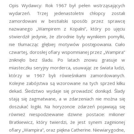
Opis Wydawcy: Rok 1967 był pełen wstrząsających
wydarzeń. Trzej jedenastoletni chłopcy zostali
zamordowani w bestialski sposób przez sprawcę
nazwanego „Wampirem z Kopalni”, który po ujęciu
stwierdził jedynie, że zbrodnie były wynikiem pomyłki,
nie tłumacząc głębiej motywów postępowania. Ciało
czwartej, dorosłej ofiary wspomnianej przez „Wampira”
zniknęło bez śladu. Po latach znowu grasuje w
miasteczku seryjny morderca, usuwając ze świata ludzi,
którzy w 1967 byli rówieśnikami zamordowanych.
Kolejne zabójstwa są wzorowane na tych sprzed kilku
dekad. Śledztwo wydaje się prowadzić donikąd. Ślady
stają się zagmatwane, a w zdarzeniach nie można się
doszukać logiki. Na horyzoncie zdarzeń pojawiają się
również niespodziewanie dziwne postacie: milioner
Bratkiewicz, który twierdzi, że jest synem zaginionej
ofiary „Wampira”, oraz piękna Catherine. Niewiarygodne,