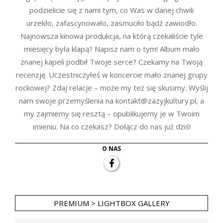
podzielicie się z nami tym, co Was w danej chwili
urzekło, zafascynowało, zasmuciło bądź zawiodło.
Najnowsza kinowa produkcja, na którą czekaliście tyle
miesięcy była klapą? Napisz nam o tym! Album mało
znanej kapeli podbił Twoje serce? Czekamy na Twoją
recenzję. Uczestniczyłeś w koncercie mało znanej grupy
rockowej? Zdaj relacje – może my też się skusimy. Wyślij
nam swoje przemyślenia na kontakt@zazyjkultury.pl, a
my zajmiemy się resztą – opublikujemy je w Twoim
imieniu. Na co czekasz? Dołącz do nas już dziś!
O NAS
PREMIUM > LIGHTBOX GALLERY