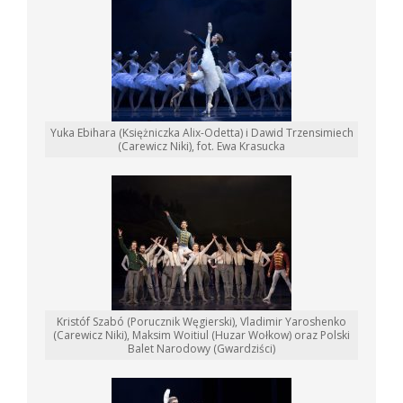
Yuka Ebihara (Księżniczka Alix-Odetta) i Dawid Trzensimiech
(Carewicz Niki), fot. Ewa Krasucka
Kristóf Szabó (Porucznik Węgierski), Vladimir Yaroshenko
(Carewicz Niki), Maksim Woitiul (Huzar Wołkow) oraz Polski
Balet Narodowy (Gwardziści)