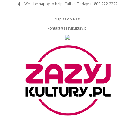
Skip
We'll be happy to help. Call Us Today: +1800-222-2222
to
content
Napisz do Nas!
kontakt@zazyjkultury.pl
ZAZYJKULTURY
Primary
Navigation