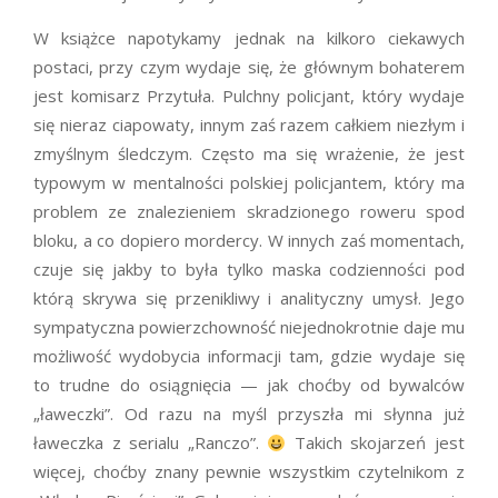
W książce napotykamy jednak na kilkoro ciekawych
postaci, przy czym wydaje się, że głównym bohaterem
jest komisarz Przytuła. Pulchny policjant, który wydaje
się nieraz ciapowaty, innym zaś razem całkiem niezłym i
zmyślnym śledczym. Często ma się wrażenie, że jest
typowym w mentalności polskiej policjantem, który ma
problem ze znalezieniem skradzionego roweru spod
bloku, a co dopiero mordercy. W innych zaś momentach,
czuje się jakby to była tylko maska codzienności pod
którą skrywa się przenikliwy i analityczny umysł. Jego
sympatyczna powierzchowność niejednokrotnie daje mu
możliwość wydobycia informacji tam, gdzie wydaje się
to trudne do osiągnięcia — jak choćby od bywalców
„ławeczki”. Od razu na myśl przyszła mi słynna już
ławeczka z serialu „Ranczo”.
Takich skojarzeń jest
więcej, choćby znany pewnie wszystkim czytelnikom z