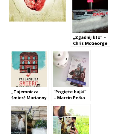
Jakubowska
„Zgadnij kto” –
Chris McGeorge
„Tajemnicza
“Pogięte bajki”
śmierć Marianny
– Marcin Pełka
Biel” — Marta
Matyszczak