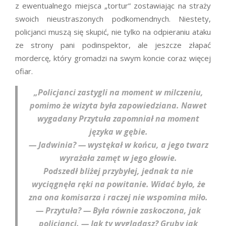
z ewentualnego miejsca „tortur” zostawiając na straży
swoich nieustraszonych podkomendnych. Niestety,
policjanci muszą się skupić, nie tylko na odpieraniu ataku
ze strony pani podinspektor, ale jeszcze złapać
mordercę, który gromadzi na swym koncie coraz więcej
ofiar.
„Policjanci zastygli na moment w milczeniu,
pomimo że wizyta była zapowiedziana. Nawet
wygadany Przytuła zapomniał na moment
języka w gębie.
— Jadwinia? — wystękał w końcu, a jego twarz
wyrażała zamęt w jego głowie.
Podszedł bliżej przybyłej, jednak ta nie
wyciągnęła ręki na powitanie. Widać było, że
zna ona komisarza i raczej nie wspomina miło.
— Przytuła? — Była równie zaskoczona, jak
policjanci. — Jak ty wyglądasz? Gruby jak