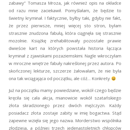
zabawy” Tomasza Mroza, jak również opis na okładce
od razu mnie zaciekawił. Pomyślałam, że będzie to
świetny kryminał. I faktycznie, byłby taki, gdyby nie fakt,
że przez pierwsze, mniej więcej sto stron, byłam
strasznie znudzona fabułą, która ciągnęła się strasznie
mozolnie. Książkę zrehabilitowały pozostałe prawie
dwieście kart na których powstała historia łącząca
kryminał z zjawiskami pozaziemskimi. Nagle wkroczyłam
w mroczne wnętrze fabuły nakreślonej przez autora. Po
skończonej lekturze, szczerze żałowałam, że nie była
ona tak wciągająca od początku, ale cóż… Konkrety
Już na początku mamy powiedziane, wokół czego będzie
kręciła się cała akcja, mianowicie wokół szatańskiego
złota skradzionego przez dwóch mężczyzn. Każdy
posiadacz złota zostaje zabity w imię bogactwa. Stąd
zapewne wzięła się jego nazwa. Morderstwo wspólnika
złodzieja, a później trzech jedenastoletnich chłopców