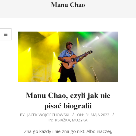
Manu Chao
Manu Chao, czyli jak nie
pisać biografii
2022-
BY:
JACEK WOJCIECHOWSKI
ON:
31 MAJA 2022
IN:
KSIĄŻKA
,
MUZYKA
05-
31
Zna go każdy i nie zna go nikt. Albo inaczej,