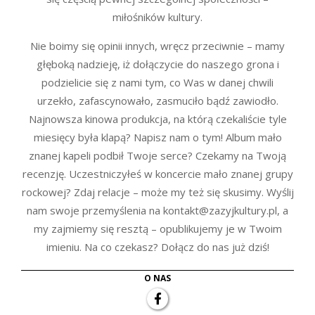
miłośników kultury.
Nie boimy się opinii innych, wręcz przeciwnie – mamy
głęboką nadzieję, iż dołączycie do naszego grona i
podzielicie się z nami tym, co Was w danej chwili
urzekło, zafascynowało, zasmuciło bądź zawiodło.
Najnowsza kinowa produkcja, na którą czekaliście tyle
miesięcy była klapą? Napisz nam o tym! Album mało
znanej kapeli podbił Twoje serce? Czekamy na Twoją
recenzję. Uczestniczyłeś w koncercie mało znanej grupy
rockowej? Zdaj relacje – może my też się skusimy. Wyślij
nam swoje przemyślenia na kontakt@zazyjkultury.pl, a
my zajmiemy się resztą – opublikujemy je w Twoim
imieniu. Na co czekasz? Dołącz do nas już dziś!
O NAS