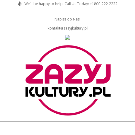
Skip
We'll be happy to help. Call Us Today: +1800-222-2222
to
content
Napisz do Nas!
kontakt@zazyjkultury.pl
ZAZYJKULTURY
Primary
Navigation