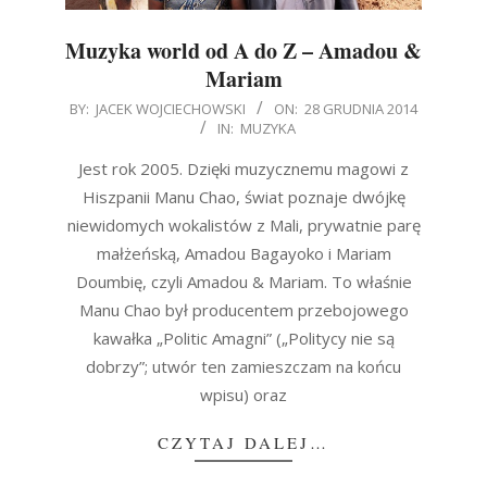
Muzyka world od A do Z – Amadou &
Mariam
2014-
BY:
JACEK WOJCIECHOWSKI
ON:
28 GRUDNIA 2014
IN:
MUZYKA
12-
28
Jest rok 2005. Dzięki muzycznemu magowi z
Hiszpanii Manu Chao, świat poznaje dwójkę
niewidomych wokalistów z Mali, prywatnie parę
małżeńską, Amadou Bagayoko i Mariam
Doumbię, czyli Amadou & Mariam. To właśnie
Manu Chao był producentem przebojowego
kawałka „Politic Amagni” („Politycy nie są
dobrzy”; utwór ten zamieszczam na końcu
wpisu) oraz
CZYTAJ DALEJ…