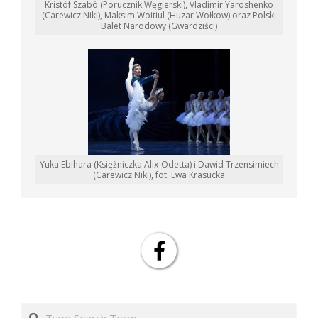
Kristóf Szabó (Porucznik Węgierski), Vladimir Yaroshenko
(Carewicz Niki), Maksim Woitiul (Huzar Wołkow) oraz Polski
Balet Narodowy (Gwardziści)
Yuka Ebihara (Księżniczka Alix-Odetta) i Dawid Trzensimiech
(Carewicz Niki), fot. Ewa Krasucka
Search