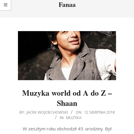
Fanaa
Muzyka world od A do Z –
Shaan
2018-
BY:
JACEK WOJCIECHOWSKI
ON:
12 SIERPNIA 2018
IN:
MUZYKA
08-
12
W zeszłym roku obchodził 45. urodziny. Był