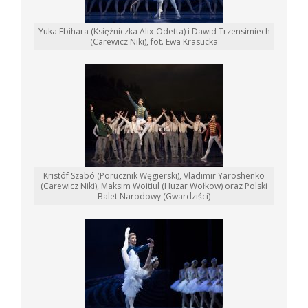
Yuka Ebihara (Księżniczka Alix-Odetta) i Dawid Trzensimiech
(Carewicz Niki), fot. Ewa Krasucka
Kristóf Szabó (Porucznik Węgierski), Vladimir Yaroshenko
(Carewicz Niki), Maksim Woitiul (Huzar Wołkow) oraz Polski
Balet Narodowy (Gwardziści)