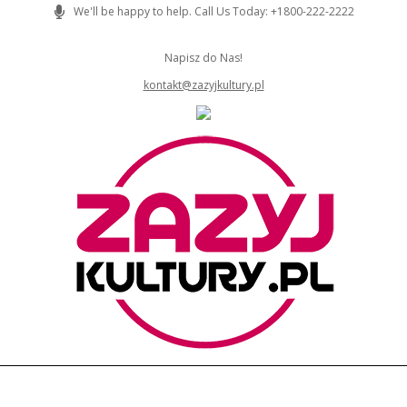
Skip
We'll be happy to help. Call Us Today: +1800-222-2222
to
content
Napisz do Nas!
kontakt@zazyjkultury.pl
ZAZYJKULTURY
Primary
Navigation