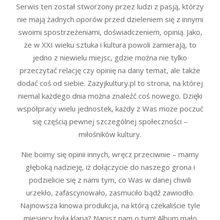
Serwis ten został stworzony przez ludzi z pasją, którzy
nie mają żadnych oporów przed dzieleniem się z innymi
swoimi spostrzeżeniami, doświadczeniem, opinią. Jako,
że w XXI wieku sztuka i kultura powoli zamierają, to
jedno z niewielu miejsc, gdzie można nie tylko
przeczytać relację czy opinię na dany temat, ale także
dodać coś od siebie. Zazyjkultury.pl to strona, na której
niemal każdego dnia można znaleźć coś nowego. Dzięki
współpracy wielu jednostek, każdy z Was może poczuć
się częścią pewnej szczególnej społeczności –
miłośników kultury.
Nie boimy się opinii innych, wręcz przeciwnie – mamy
głęboką nadzieję, iż dołączycie do naszego grona i
podzielicie się z nami tym, co Was w danej chwili
urzekło, zafascynowało, zasmuciło bądź zawiodło.
Najnowsza kinowa produkcja, na którą czekaliście tyle
miesięcy była klapą? Napisz nam o tym! Album mało