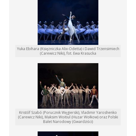
Yuka Ebihara (Księżniczka Alix-Odetta) i Dawid Trzensimiech
(Carewicz Niki), fot. Ewa Krasucka
Kristóf Szabó (Porucznik Węgierski), Vladimir Yaroshenko
(Carewicz Niki), Maksim Woitiul (Huzar Wołkow) oraz Polski
Balet Narodowy (Gwardziści)