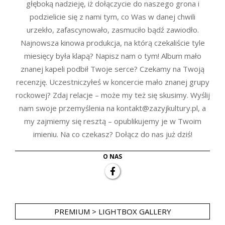
głęboką nadzieję, iż dołączycie do naszego grona i
podzielicie się z nami tym, co Was w danej chwili
urzekło, zafascynowało, zasmuciło bądź zawiodło.
Najnowsza kinowa produkcja, na którą czekaliście tyle
miesięcy była klapą? Napisz nam o tym! Album mało
znanej kapeli podbił Twoje serce? Czekamy na Twoją
recenzję. Uczestniczyłeś w koncercie mało znanej grupy
rockowej? Zdaj relacje – może my też się skusimy. Wyślij
nam swoje przemyślenia na kontakt@zazyjkultury.pl, a
my zajmiemy się resztą – opublikujemy je w Twoim
imieniu. Na co czekasz? Dołącz do nas już dziś!
O NAS
PREMIUM > LIGHTBOX GALLERY