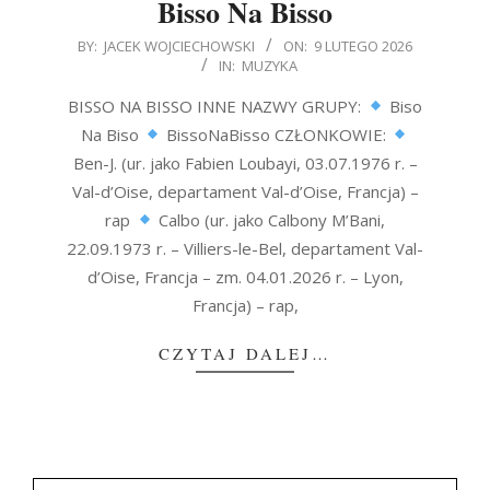
Bisso Na Bisso
2026-
BY:
JACEK WOJCIECHOWSKI
ON:
9 LUTEGO 2026
IN:
MUZYKA
02-
09
BISSO NA BISSO INNE NAZWY GRUPY:
Biso
Na Biso
BissoNaBisso CZŁONKOWIE:
Ben-J. (ur. jako Fabien Loubayi, 03.07.1976 r. –
Val-d’Oise, departament Val-d’Oise, Francja) –
rap
Calbo (ur. jako Calbony M’Bani,
22.09.1973 r. – Villiers-le-Bel, departament Val-
d’Oise, Francja – zm. 04.01.2026 r. – Lyon,
Francja) – rap,
CZYTAJ DALEJ…