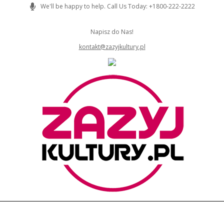
Skip
We'll be happy to help. Call Us Today: +1800-222-2222
to
content
Napisz do Nas!
kontakt@zazyjkultury.pl
ZAZYJKULTURY
Primary
Navigation