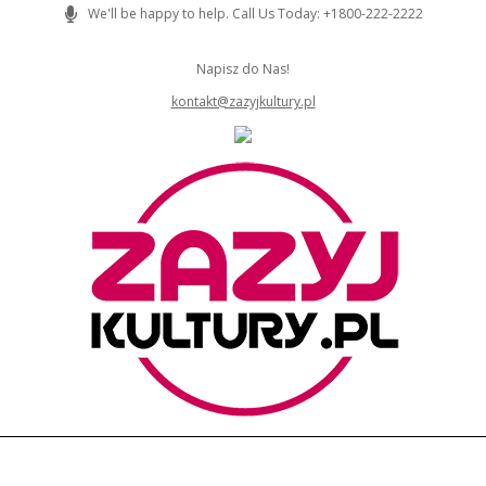
Skip
We'll be happy to help. Call Us Today: +1800-222-2222
to
content
Napisz do Nas!
kontakt@zazyjkultury.pl
ZAZYJKULTURY
Primary
Navigation