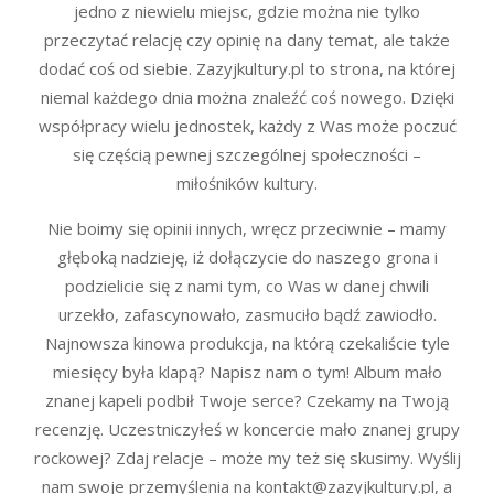
jedno z niewielu miejsc, gdzie można nie tylko
przeczytać relację czy opinię na dany temat, ale także
dodać coś od siebie. Zazyjkultury.pl to strona, na której
niemal każdego dnia można znaleźć coś nowego. Dzięki
współpracy wielu jednostek, każdy z Was może poczuć
się częścią pewnej szczególnej społeczności –
miłośników kultury.
Nie boimy się opinii innych, wręcz przeciwnie – mamy
głęboką nadzieję, iż dołączycie do naszego grona i
podzielicie się z nami tym, co Was w danej chwili
urzekło, zafascynowało, zasmuciło bądź zawiodło.
Najnowsza kinowa produkcja, na którą czekaliście tyle
miesięcy była klapą? Napisz nam o tym! Album mało
znanej kapeli podbił Twoje serce? Czekamy na Twoją
recenzję. Uczestniczyłeś w koncercie mało znanej grupy
rockowej? Zdaj relacje – może my też się skusimy. Wyślij
nam swoje przemyślenia na kontakt@zazyjkultury.pl, a