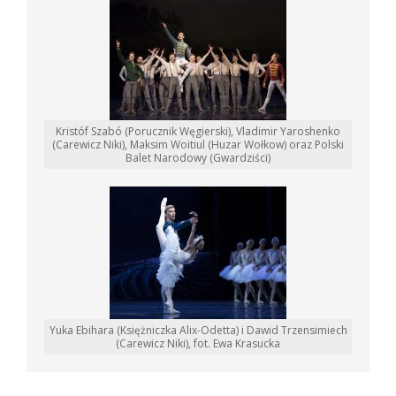
Kristóf Szabó (Porucznik Węgierski), Vladimir Yaroshenko
(Carewicz Niki), Maksim Woitiul (Huzar Wołkow) oraz Polski
Balet Narodowy (Gwardziści)
Yuka Ebihara (Księżniczka Alix-Odetta) i Dawid Trzensimiech
(Carewicz Niki), fot. Ewa Krasucka