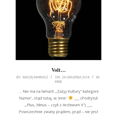
Volt…
2014-
BY:
MACIEJ MARKISZ
ON:
26 GRUDNIA 2014
IN:
INNE
12-
26
… Nie ma na łamach ,,Zażyj Kultury” kategorii
'humor’, stąd tutaj, w 'inne’.
___ (Podtytuł:
,,Plus, Minus – czyli z Archiwum X”) ___
Powszechnie zwany prądem, prąd – nie jest