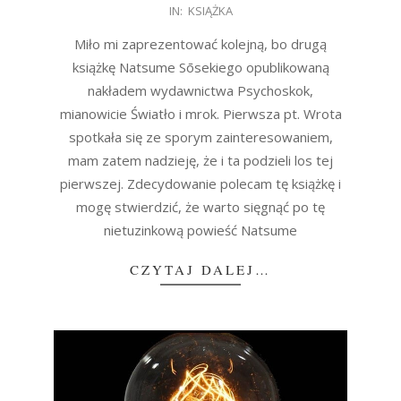
IN:
KSIĄŻKA
12-
09
Miło mi zaprezentować kolejną, bo drugą
książkę Natsume Sōsekiego opublikowaną
nakładem wydawnictwa Psychoskok,
mianowicie Światło i mrok. Pierwsza pt. Wrota
spotkała się ze sporym zainteresowaniem,
mam zatem nadzieję, że i ta podzieli los tej
pierwszej. Zdecydowanie polecam tę książkę i
mogę stwierdzić, że warto sięgnąć po tę
nietuzinkową powieść Natsume
CZYTAJ DALEJ…