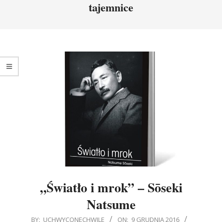
tajemnice
„Światło i mrok” – Sōseki
Natsume
2016-
BY:
UCHWYCONECHWILE
ON:
9 GRUDNIA 2016