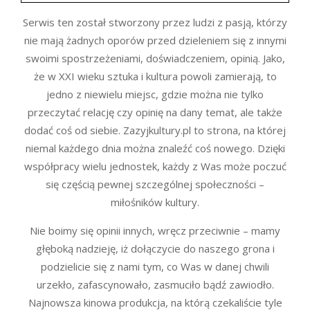
Serwis ten został stworzony przez ludzi z pasją, którzy
nie mają żadnych oporów przed dzieleniem się z innymi
swoimi spostrzeżeniami, doświadczeniem, opinią. Jako,
że w XXI wieku sztuka i kultura powoli zamierają, to
jedno z niewielu miejsc, gdzie można nie tylko
przeczytać relację czy opinię na dany temat, ale także
dodać coś od siebie. Zazyjkultury.pl to strona, na której
niemal każdego dnia można znaleźć coś nowego. Dzięki
współpracy wielu jednostek, każdy z Was może poczuć
się częścią pewnej szczególnej społeczności –
miłośników kultury.
Nie boimy się opinii innych, wręcz przeciwnie – mamy
głęboką nadzieję, iż dołączycie do naszego grona i
podzielicie się z nami tym, co Was w danej chwili
urzekło, zafascynowało, zasmuciło bądź zawiodło.
Najnowsza kinowa produkcja, na którą czekaliście tyle