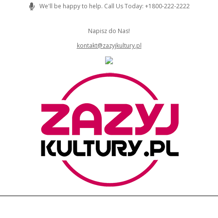
Skip
We'll be happy to help. Call Us Today: +1800-222-2222
to
content
Napisz do Nas!
kontakt@zazyjkultury.pl
ZAZYJKULTURY
Primary
Navigation