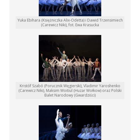
Yuka Ebihara (Księżniczka Alix-Odetta) i Dawid Trzensimiech
(Carewicz Niki), fot. Ewa Krasucka
Kristóf Szabó (Porucznik Węgierski), Vladimir Yaroshenko
(Carewicz Niki), Maksim Woitiul (Huzar Wołkow) oraz Polski
Balet Narodowy (Gwardziści)