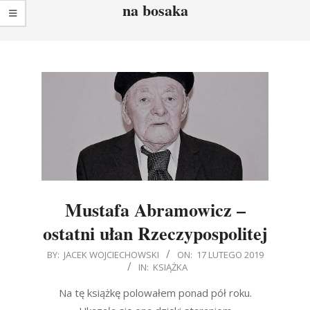
na bosaka
Mustafa Abramowicz –
ostatni ułan Rzeczypospolitej
2019-
BY:
JACEK WOJCIECHOWSKI
ON:
17 LUTEGO 2019
IN:
KSIĄŻKA
02-
17
Na tę książkę polowałem ponad pół roku.