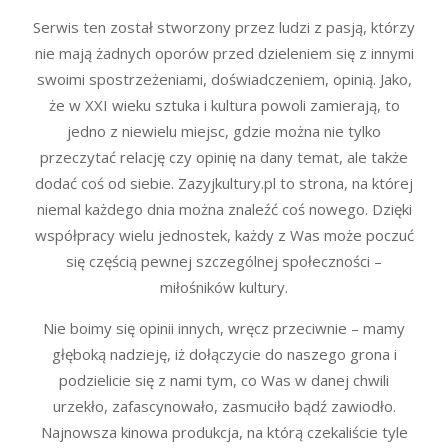
Serwis ten został stworzony przez ludzi z pasją, którzy
nie mają żadnych oporów przed dzieleniem się z innymi
swoimi spostrzeżeniami, doświadczeniem, opinią. Jako,
że w XXI wieku sztuka i kultura powoli zamierają, to
jedno z niewielu miejsc, gdzie można nie tylko
przeczytać relację czy opinię na dany temat, ale także
dodać coś od siebie. Zazyjkultury.pl to strona, na której
niemal każdego dnia można znaleźć coś nowego. Dzięki
współpracy wielu jednostek, każdy z Was może poczuć
się częścią pewnej szczególnej społeczności –
miłośników kultury.
Nie boimy się opinii innych, wręcz przeciwnie – mamy
głęboką nadzieję, iż dołączycie do naszego grona i
podzielicie się z nami tym, co Was w danej chwili
urzekło, zafascynowało, zasmuciło bądź zawiodło.
Najnowsza kinowa produkcja, na którą czekaliście tyle