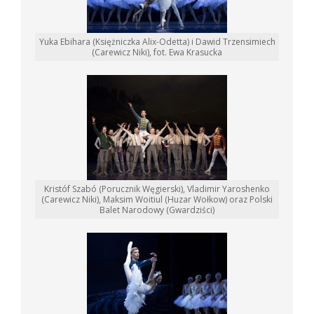
Yuka Ebihara (Księżniczka Alix-Odetta) i Dawid Trzensimiech
(Carewicz Niki), fot. Ewa Krasucka
Kristóf Szabó (Porucznik Węgierski), Vladimir Yaroshenko
(Carewicz Niki), Maksim Woitiul (Huzar Wołkow) oraz Polski
Balet Narodowy (Gwardziści)