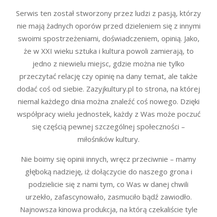
Serwis ten został stworzony przez ludzi z pasją, którzy
nie mają żadnych oporów przed dzieleniem się z innymi
swoimi spostrzeżeniami, doświadczeniem, opinią. Jako,
że w XXI wieku sztuka i kultura powoli zamierają, to
jedno z niewielu miejsc, gdzie można nie tylko
przeczytać relację czy opinię na dany temat, ale także
dodać coś od siebie. Zazyjkultury.pl to strona, na której
niemal każdego dnia można znaleźć coś nowego. Dzięki
współpracy wielu jednostek, każdy z Was może poczuć
się częścią pewnej szczególnej społeczności –
miłośników kultury.
Nie boimy się opinii innych, wręcz przeciwnie – mamy
głęboką nadzieję, iż dołączycie do naszego grona i
podzielicie się z nami tym, co Was w danej chwili
urzekło, zafascynowało, zasmuciło bądź zawiodło.
Najnowsza kinowa produkcja, na którą czekaliście tyle