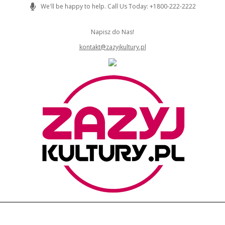
Skip
We'll be happy to help. Call Us Today: +1800-222-2222
to
content
Napisz do Nas!
kontakt@zazyjkultury.pl
ZAZYJKULTURY
Primary
Navigation