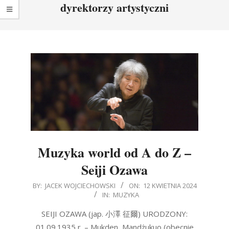
dyrektorzy artystyczni
Muzyka world od A do Z –
Seiji Ozawa
2024-
BY:
JACEK WOJCIECHOWSKI
ON:
12 KWIETNIA 2024
IN:
MUZYKA
04-
12
SEIJI OZAWA (jap. 小澤 征爾) URODZONY:
01.09.1935 r. – Mukden, Mandżukuo (obecnie